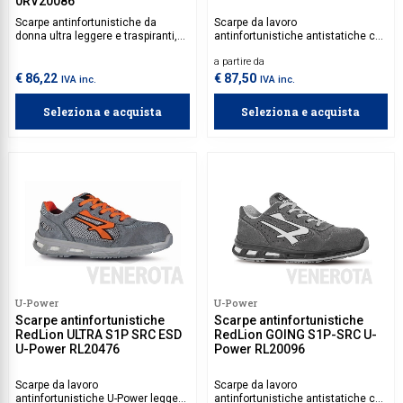
0RV20086
Scarpe antinfortunistiche da
Scarpe da lavoro
donna ultra leggere e traspiranti,
antinfortunistiche antistatiche con
con tomaia in nylon, protezioni
tomaia in nylon e morbida pelle
a partire da
avanzate e massimo comfort
scamosciata, puntale in alluminio
grazie a sottopiede e fodera ad
e suola antiscivolamento PU/PU
€ 86,22
€ 87,50
IVA inc.
IVA inc.
alta ventilazione. Ideali per
infinergy, che restituisce il 55% di
ambienti di lavoro asciutti come
energia sul tallone.
Seleziona e acquista
Seleziona e acquista
logistica, magazzino, artigianato,
elettricisti e falegnami, unendo
sicurezza e libertà di movimento.
U-Power
U-Power
Scarpe antinfortunistiche
Scarpe antinfortunistiche
RedLion ULTRA S1P SRC ESD
RedLion GOING S1P-SRC U-
U-Power RL20476
Power RL20096
Scarpe da lavoro
Scarpe da lavoro
antinfortunistiche U-Power leggere
antinfortunistiche antistatiche con