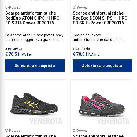
U-Power
U-Power
Collezione
Scarpe antinfortunistiche
Scarpe antinfortunistiche
RedEgo ATON S1PS HI HRO
RedEgo DEON S1PS HI HRO
Collezione
FO SR U-Power RE20016
FO SR U-Power 0RE20036
Complemen
La scarpa Aton unisce protezione,
Scarpe da lavoro
comfort e leggerezza grazie alla
antinfortunistiche dal design
Contract
tomaia U-KNIT elasticizzata e
innovativo con tomaia in UKNIT
a partire da
a partire da
traspirante con lavorazione laser.
elasticizzato e lavorazione laser,
Piantane e
Il puntale Fibertoe e il sottopiede
traspirante e confortevole. Puntale
€ 78,51
€ 78,51
IVA inc.
IVA inc.
antiforo ultra leggero garantiscono
Fibertoe e sottopiede antiforo ultra
Ricambi e 
massima sicurezza, con struttura
leggero garantiscono massima
Seleziona e acquista
Seleziona e acquista
completamente metal free. La
protezione. Suola in EVA e gomma
suola in EVA e gomma nera
azzurra per stabilità, aderenza e
assicura aderenza e resistenza
stile moderno.
su superfici impegnative.
U-Power
U-Power
Scarpe antinfortunistiche
Scarpe antinfortunistiche