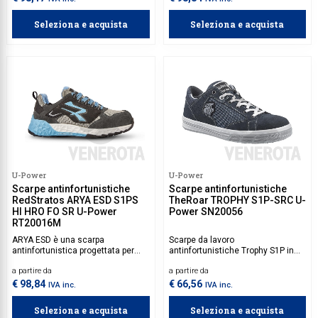
infinergy, che restituisce il 55% di
e comfort, mentre la suola Super
energia sul tallone.
Critical Technology riduce
Seleziona e acquista
Seleziona e acquista
l’affaticamento restituendo
energia a ogni passo. Classe di
protezione S1PS HI HRO FO SR per
garantire la massima protezione e
performance.
U-Power
U-Power
Scarpe antinfortunistiche
Scarpe antinfortunistiche
RedStratos ARYA ESD S1PS
TheRoar TROPHY S1P-SRC U-
HI HRO FO SR U-Power
Power SN20056
RT20016M
ARYA ESD è una scarpa
Scarpe da lavoro
antinfortunistica progettata per
antinfortunistiche Trophy S1P in
offrire leggerezza, comfort e
tessuto canvas extra strong
a partire da
a partire da
ritorno di energia. La tomaia in U-
traspirante con inserti in morbida
KNIT elasticizzato con lavorazione
pelle scamosciata.
€ 98,84
€ 66,56
IVA inc.
IVA inc.
laser e inserti in pelle
scamosciata assicura
Seleziona e acquista
Seleziona e acquista
traspirabilità e calzata dinamica.