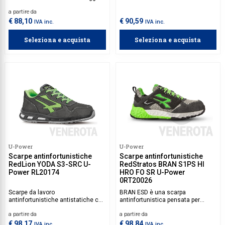
e traspiranti con puntale in
tomaia in morbida pelle
a partire da
alluminio e sistema
scamosciata e fori di aerazione,
antiperforazione Save & Flex Plus e
puntale in alluminio e suola
€ 88,10
€ 90,59
IVA inc.
IVA inc.
suola PU/PU infinergy.
antiscivolamento PU/PU infinergy,
che restituisce il 55% di energia
Seleziona e acquista
Seleziona e acquista
sul tallone.
U-Power
U-Power
Scarpe antinfortunistiche
Scarpe antinfortunistiche
RedLion YODA S3-SRC U-
RedStratos BRAN S1PS HI
Power RL20174
HRO FO SR U-Power
0RT20026
Scarpe da lavoro
BRAN ESD è una scarpa
antinfortunistiche antistatiche con
antinfortunistica pensata per
tomaia in morbida pelle
ambienti di lavoro dinamici. La
a partire da
a partire da
scamosciata, puntale in alluminio
tomaia in U-KNIT elasticizzato con
e suola antiscivolamento PU/PU
pelle scamosciata offre flessibilità
€ 98,17
€ 98,84
IVA inc.
IVA inc.