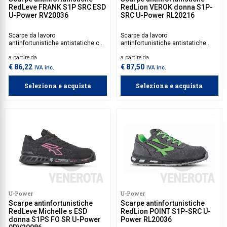
RedLeve FRANK S1P SRC ESD
RedLion VEROK donna S1P-
U-Power RV20036
SRC U-Power RL20216
Scarpe da lavoro
Scarpe da lavoro
antinfortunistiche antistatiche con
antinfortunistiche antistatiche
tomaia in nylon ultraleggera,
(calzata donna) con tomaia in
a partire da
a partire da
puntale in alluminio e suola
nylon e morbida pelle
antiscivolamento, che restituisce
scamosciata, puntale in alluminio
€ 86,22
€ 87,50
IVA inc.
IVA inc.
il 40% di energia sulla soletta.
e suola antiscivolamento PU/PU
infinergy, che restituisce il 55% di
Seleziona e acquista
Seleziona e acquista
energia sul tallone.
U-Power
U-Power
Scarpe antinfortunistiche
Scarpe antinfortunistiche
RedLeve Michelle s ESD
RedLion POINT S1P-SRC U-
donna S1PS FO SR U-Power
Power RL20036