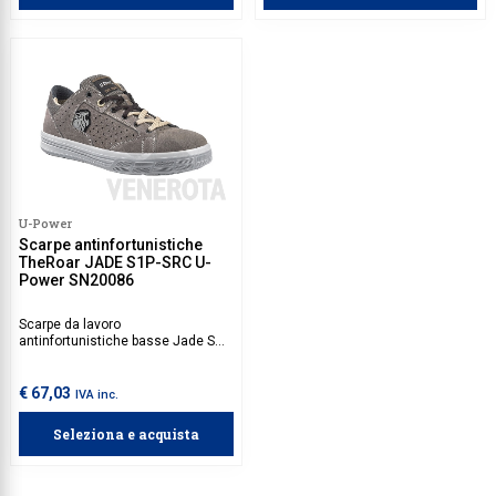
Puntale NanoFiber metal free,
sottopiede antiforo ultra leggero e
suola Super Critical Technology
con battistrada HRO garantiscono
protezione e benessere durante
tutta la giornata lavorativa.
U-Power
Scarpe antinfortunistiche
TheRoar JADE S1P-SRC U-
Power SN20086
Scarpe da lavoro
antinfortunistiche basse Jade S1P
in morbida pelle scamosciata
forata.
€ 67,03
IVA inc.
Seleziona e acquista