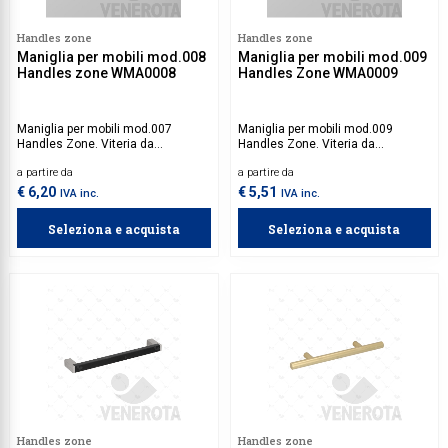
Collezione
Handles zone
Handles zone
Maniglia per mobili mod.008
Maniglia per mobili mod.009
Collezione
Handles zone WMA0008
Handles Zone WMA0009
Complemen
Maniglia per mobili mod.007
Maniglia per mobili mod.009
Contract
Handles Zone. Viteria da
Handles Zone. Viteria da
acquistare separatamente.
acquistare separatamente.
Piantane e
a partire da
a partire da
€ 6,20
€ 5,51
IVA inc.
IVA inc.
Ricambi e 
Seleziona e acquista
Seleziona e acquista
Handles zone
Handles zone