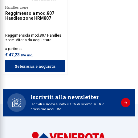
Handles zone
Collezione
Reggimensola mod.807
Handles zone HRM807
Collezione
Complemen
Reggimensola mod.807 Handles
zone. Viteria da acquistare
Contract
separatamente.
a partire da
Piantane e
€ 47,23
IVA inc.
Ricambi e 
Seleziona e acquista
Iscriviti alla newsletter
Iscriviti e ricevi subito il 10% di sconto sul tuo
prossimo acquisto