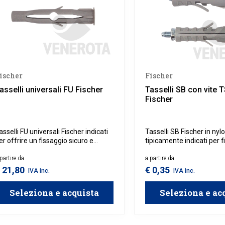
ischer
Fischer
asselli universali FU Fischer
Tasselli SB con vite 
Fischer
asselli FU universali Fischer indicati
Tasselli SB Fischer in nyl
er offrire un fissaggio sicuro e
tipicamente indicati per f
ersatile su una varietà di materiali,
sicuri e stabili su materia
nclusi calcestruzzo, muratura e
partire da
calcestruzzo e muratura. 
a partire da
ateriali cavi. Grazie al loro sistema
una vite di alta qualità, qu
 21,80
€ 0,35
IVA inc.
IVA inc.
i espansione a farfalla, questi
assicurano un’installazio
asselli si adattano perfettamente a
semplice.
Seleziona e acquista
Seleziona e ac
upporti fragili, garantendo una
enuta stabile e sicura.