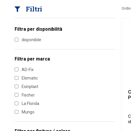
Filtri
Ordin
Filtra per disponibilità
disponibile
Filtra per marca
AD-Fix
Elematic
Esinplast
C
Fischer
P
La Florida
Mungo
C
i
s