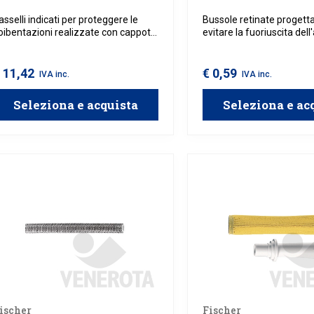
asselli indicati per proteggere le
Bussole retinate progett
oibentazioni realizzate con cappotti
evitare la fuoriuscita del
solanti, prevenendo eventuali danni
chimico utilizzato per il f
eccanici e termici causati dai
tasselli per pareti a cappo
ardini. Indicati per pareti a cappotto
 11,42
€ 0,59
IVA inc.
IVA inc.
 per il fissaggio delle fermaimposte
illo.
Seleziona e acquista
Seleziona e ac
ischer
Fischer