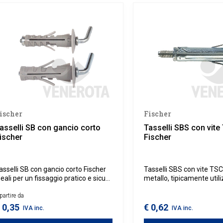
ischer
Fischer
asselli SB con gancio corto
Tasselli SBS con vite
ischer
Fischer
asselli SB con gancio corto Fischer
Tasselli SBS con vite TSC
deali per un fissaggio pratico e sicuro
metallo, tipicamente utiliz
er oggetti sospesi, come quadri e
fissaggio di mensole e l
ensole. Grazie al gancio corto
partire da
muro, specchi, accessori 
ntegrato, questi tasselli permettono
e mobili pensili.
 0,35
€ 0,62
IVA inc.
IVA inc.
i appendere facilmente diversi tipi di