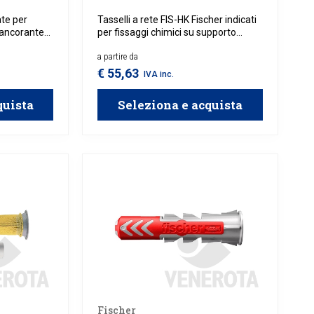
ate per
Tasselli a rete FIS-HK Fischer indicati
l'ancorante
per fissaggi chimici su supporto
issaggio di
forato.
tto.
a partire da
€ 55,63
IVA inc.
quista
Seleziona e acquista
Fischer