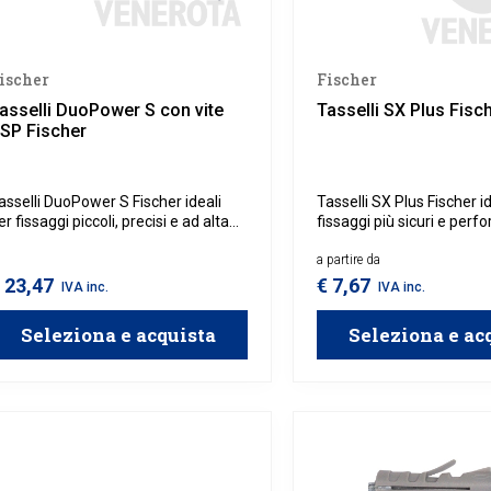
ischer
Fischer
asselli DuoPower S con vite
Tasselli SX Plus Fisc
SP Fischer
asselli DuoPower S Fischer ideali
Tasselli SX Plus Fischer id
er fissaggi piccoli, precisi e ad alta
fissaggi più sicuri e perf
esistenza, combinano due materiali
materiali pieni come cem
er adattarsi automaticamente al
muratura. La loro espans
a partire da
ipo di supporto, offrendo una tenuta
quattro direzioni assicur
 23,47
€ 7,67
IVA inc.
IVA inc.
ttimale su superfici sia piene che
un’eccellente distribuzion
orate.
mentre il design migliora
Seleziona e acquista
Seleziona e ac
maggiore stabilità e resis
trazione.