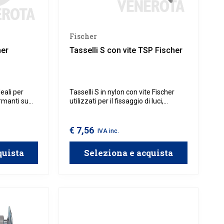
Fischer
her
Tasselli S con vite TSP Fischer
eali per
Tasselli S in nylon con vite Fischer
ormanti su
utilizzati per il fissaggio di luci,
ento e
mensole, battiscopa o binari per
ione in
tende su diversi materiali come
a
calcestruzzo, mattone pieno in
€ 7,56
IVA inc.
e del carico,
laterizio o silicato di calcio e pietra
to offre una
naturale con struttura densa.
quista
Seleziona e acquista
tenza alla