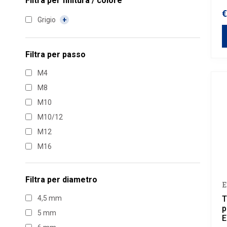
Filtra per
finitura / colore
f
€
Grigio
Filtra per
passo
M4
M8
M10
M10/12
M12
M16
Filtra per
diametro
E
4,5 mm
T
p
5 mm
E