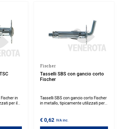
Fischer
 TSC
Tasselli SBS con gancio corto
Fischer
 Fischer in
Tasselli SBS con gancio corto Fischer
zati per il
in metallo, tipicamente utilizzati per il
ampade a
fissaggio di mensole e lampade a
per il bagno
muro, specchi, accessori per il bagno
e mobili pensili.
€ 0,62
IVA inc.