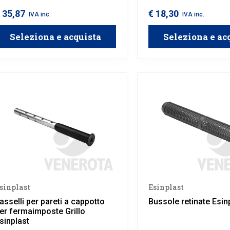
orati.
Consentono un inserime
completo nel materiale, r
 35,87
€ 18,30
IVA inc.
IVA inc.
perfetti per installazioni a
elementi passanti.
Seleziona e acquista
Seleziona e ac
sinplast
Esinplast
asselli per pareti a cappotto
Bussole retinate Esin
er fermaimposte Grillo
sinplast