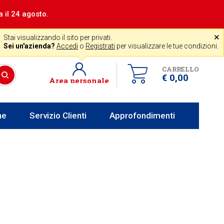
a il 24 agosto.
|
Assistenza gratuita
˟
+39 0341 256700
store@venerota.it
Stai visualizzando il sito per privati.
 lun al ven 8-12 14-18
Sei un'azienda?
Accedi
o
Registrati
per visualizzare le tue condizioni.
CARRELLO
€ 0,00
Area personale
he
Servizio Clienti
Approfondimenti