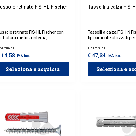
ussole retinate FIS-HL Fischer
Tasselli a calza FIS-
ussole retinate FIS-HL Fischer con
Tasselli a calza FIS-HN Fi
ilettatura metrica interna,
tipicamente utilizzati per
rogettate per evitare la fuoriuscita
chimici su supporto forat
ell'ancorante chimico utilizzato per
partire da
Garantiscono un perfetto
a partire da
l fissaggio di tasselli.
riempimento dei vuoti gra
 14,58
€ 47,34
IVA inc.
IVA inc.
maglia della calza, che ev
fuoriuscita della resina.
Seleziona e acquista
Seleziona e ac