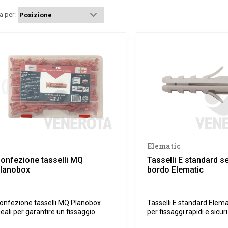
a per:
Elematic
onfezione tasselli MQ
Tasselli E standard s
lanobox
bordo Elematic
onfezione tasselli MQ Planobox
Tasselli E standard Elemat
deali per garantire un fissaggio
per fissaggi rapidi e sicur
icuro su materiali sia pieni che
pieni, come cemento e ma