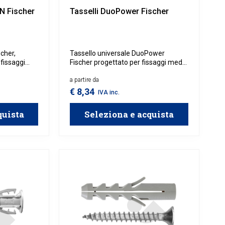
HN Fischer
Tasselli DuoPower Fischer
scher,
Tassello universale DuoPower
 fissaggi
Fischer progettato per fissaggi medi
o.
e leggeri ad alta resistenza, combina
due materiali per adattarsi
a partire da
zie alla
automaticamente al tipo di supporto,
€ 8,34
IVA inc.
ita la
offrendo una tenuta ottimale su
superfici sia piene che forate.
quista
Seleziona e acquista