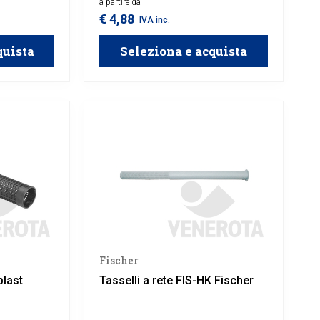
nto
a partire da
isultando
€ 4,88
IVA inc.
 filo o con
quista
Seleziona e acquista
Fischer
plast
Tasselli a rete FIS-HK Fischer