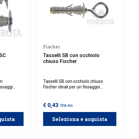
Fischer
TSC
Tasselli SB con occhiolo
chiuso Fischer
on
Tasselli SB con occhiolo chiuso
issaggi
Fischer ideali per un fissaggio
li come
robusto e sicuro su materiali come
Dotati di
calcestruzzo e muratura. Dotati di un
esti tasselli
occhiolo chiuso, questi tasselli
€ 0,43
IVA inc.
ne rapida e
offrono una soluzione ideale per
l'installazione di elementi sospesi,
quista
Seleziona e acquista
come ganci e strutture portanti.