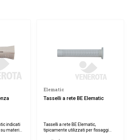
Elematic
enza
Tasselli a rete BE Elematic
ic indicati
Tasselli a rete BE Elematic,
i su materiali
tipicamente utilizzati per fissaggi
ttoni.
chimici su supporto forato.