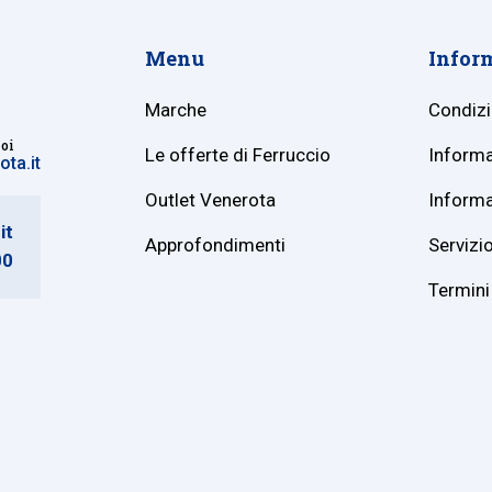
Menu
Infor
Marche
Condizi
noi
Le offerte di Ferruccio
Informa
ta.it
Outlet Venerota
Informa
it
Approfondimenti
Servizio
00
Termini