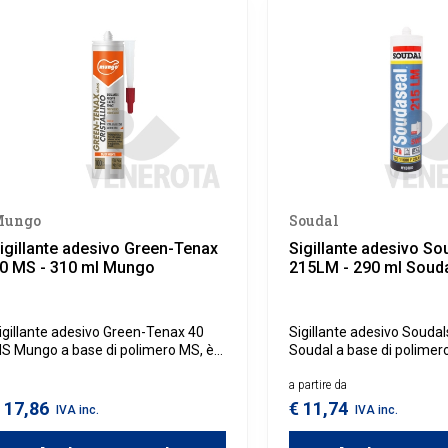
Mungo
Soudal
igillante adesivo Green-Tenax
Sigillante adesivo So
0 MS - 310 ml Mungo
215LM - 290 ml Soud
igillante adesivo Green-Tenax 40
Sigillante adesivo Souda
S Mungo a base di polimero MS, è
Soudal a base di polime
tilizzabile per applicazioni sia
indicato per giunti di dila
nterne che esterne, con
unire materiali da costr
a partire da
n'eccellente resistenza all'umidità,
cemento, metallo, PVC, l
 17,86
€ 11,74
IVA inc.
IVA inc.
gli agenti atmosferici e ai raggi UV,
pietra, offrendo una resi
endendolo perfetto per sigillature in
straordinaria agli agenti 