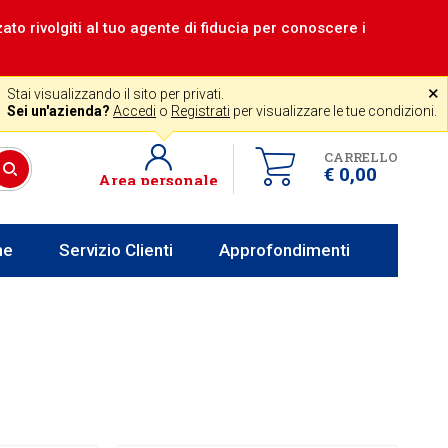
zzato rivolgiti al tuo agente di fiducia per conoscere i
|
Assistenza gratuita
˟
+39 0341 256700
store@venerota.it
Stai visualizzando il sito per privati.
 lun al ven 8-12 14-18
Sei un'azienda?
Accedi
o
Registrati
per visualizzare le tue condizioni.
CARRELLO
€ 0,00
Area personale
he
Servizio Clienti
Approfondimenti