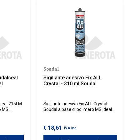
Soudal
udalseal
Sigillante adesivo Fix ALL
al
Crystal - 310 ml Soudal
lseal 215LM
Sigillante adesivo Fix ALL Crystal
ro MS
Soudal a base di polimero MS ideale
tazione e per
per applicazioni sia interne che
uzione come
esterne, permette di eseguire
egno e
incollaggi elastici in diverse
€ 18,61
IVA inc.
stenza
applicazioni edili e sigillature di vetri,
atmosferici
dove è richiesta elevata trasparenza.