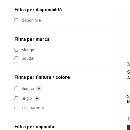
Filtra per disponibilità
disponibile
Filtra per marca
Mungo
Soudal
S
Filtra per
finitura / colore
4
Bianco
S
Grigio
M
u
Trasparente
i
u
€
a
Filtra per
capacità
r