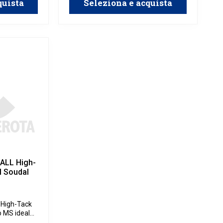
quista
Seleziona e acquista
adatto sia
no.
 ALL High-
l Soudal
L High-Tack
o MS ideale
in edilizia,