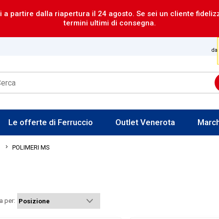
i a partire dalla riapertura il 24 agosto. Se sei un cliente fideli
termini ultimi di consegna.
dal
Le offerte di Ferruccio
Outlet Venerota
Marc
POLIMERI MS
I
a per: