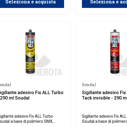
Seleziona e acquista
Seleziona e ac
mbienti umidi come bagni e cucine.
e all'umidità, rendendolo 
per uso interno che ester
oudal
Soudal
igillante adesivo Fix ALL Turbo
Sigillante adesivo Fix
 290 ml Soudal
Tack invisible - 290 m
igillante adesivo Fix ALL Turbo
Sigillante adesivo Fix AL
oudal a base di polimero SMX,
Soudal a base di polimer
deale per il fissaggio di elementi in
per incollaggi e sigillature 