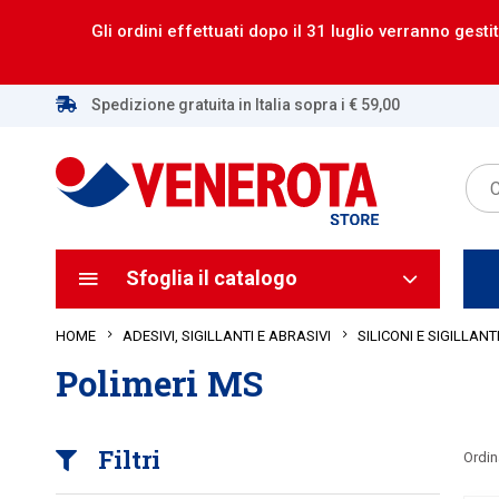
Gli ordini effettuati dopo il 31 luglio verranno gestit
Spedizione gratuita in Italia sopra i € 59,00
Sfoglia il catalogo
HOME
ADESIVI, SIGILLANTI E ABRASIVI
SILICONI E SIGILLANT
Polimeri MS
Filtri
Ordin