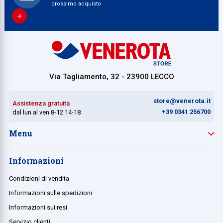
prossimo acquisto
Collezione
Collezione
Complemen
Contract
Via Tagliamento, 32 - 23900 LECCO
Piantane e
Ricambi e 
store@venerota.it
Assistenza gratuita
+39 0341 256700
dal lun al ven 8-12 14-18
Menu
Informazioni
Condizioni di vendita
Informazioni sulle spedizioni
Informazioni sui resi
Servizio clienti