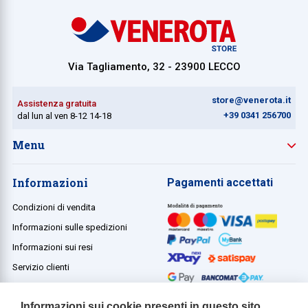
Collezione
Collezione
Via Tagliamento, 32 - 23900 LECCO
Complemen
Contract
store@venerota.it
Assistenza gratuita
Piantane e
+39 0341 256700
dal lun al ven 8-12 14-18
Ricambi e 
Menu
Informazioni
Pagamenti accettati
Condizioni di vendita
Informazioni sulle spedizioni
Informazioni sui resi
Servizio clienti
Termini e condizioni
Informazioni sui cookie presenti in questo sito