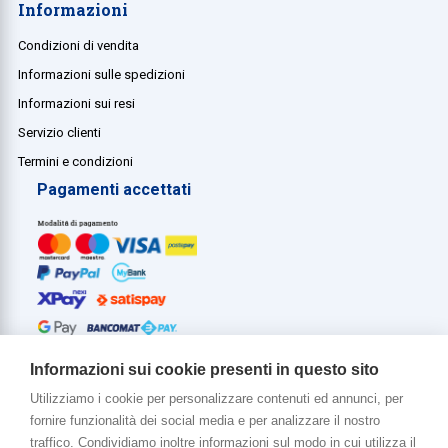
Informazioni
Condizioni di vendita
Informazioni sulle spedizioni
Informazioni sui resi
Servizio clienti
Termini e condizioni
Pagamenti accettati
Informazioni sui cookie presenti in questo sito
Utilizziamo i cookie per personalizzare contenuti ed annunci, per
fornire funzionalità dei social media e per analizzare il nostro
Di più su di noi
traffico. Condividiamo inoltre informazioni sul modo in cui utilizza il