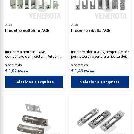
Accessori
Accessori
Supporti
Movimenti 
Collezione
Cilindri di
Cerniere a 
Attrezzat
Coordinati
Colle di m
Seghetti
Ventose
Ginocchier
Spranghe
Casseforti
Per bandel
Spessori per vetri
Coordinati e accessori
Sistemi porte scorrevoli e a libro
Allestimenti interni per armadi
Punte e frese
Corrimani
Aste a leva e catenacci
Accessori
Aste a leva e catenacci
Accessori
Incontri
Accessori
Pomoli
Sicure per tapparelle
Fentro Roto
Carta abrasiva
Olivari
Collezione
Cilindri a r
Cerniere a
Accessori p
Seghe circo
Magneti
Imbragatu
Serrature e
Ganci
Per schiena
Giunzioni pesanti
Spioncini
Sicurezza
Scorrevoli
Strumenti di misura
serrature 
Incontri
Incontri
Accessori
Nottolini e 
Isolamento cassonetto
M2
Nastri adesivi e imballaggi
Collezione 
Dime
Pialletti
Cutter e col
Pronto soc
Incontri ele
Autoforant
Assemblaggio serramento
Prodotti per la pulizia
Griglie aereazione
Assemblaggi
Portautensili e banchi da lavoro
AGB
AGB
Accessori
Accessori
Accessori
Maniglioni
Tapparelle
Manigliette e borchie
Incontro nottolino AGB
Incontro ribalta AGB
Collezione
Multimaster
Attrezzi p
Serrature
Autofiletta
Sistema di fissaggio per isolamento a cappotto
Zanzariere
Catenacci
Sistemi di chiusura
Ferramenta a scomparsa
Sistema E-Tec Drive
Battenti
Frangisole
Collezione
Pistole te
Cacciaviti
Serrature 
Turboviti
Fermaporte
Maniglie per mobile
Ricambi Multi Trend
Quadri e fi
Collezione
Lampade e
Scalpelli
Serrature 
Incontro a nottolino AGB,
Incontro ribalta AGB, progettato per
Fissaggio m
Passacavo
compatibile con i sistemi Artech e
permettere l'apertura a ribalta dei
Accessori
Sicurtop. Disponibile in diverse
serramenti. Disponibile in diverse
Collezione
Giardinagg
Seghetti
Serrature a
a partire da
a partire da
varianti, a seconda delle
varianti, a seconda delle
Illuminazione
esigenze.
esigenze.
€ 1,02
€ 1,43
IVA inc.
IVA inc.
Collezione
Tenaglie, c
Serrature 
Seleziona e acquista
Seleziona e acquista
Collezione
Lime e ras
Premi/apri
Collezion
Pistole e d
Serrature 
Collezione
Collezione
Collezione
Collezione