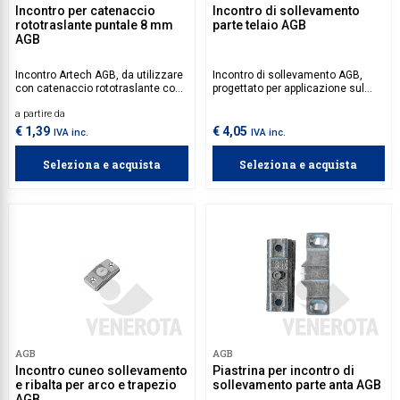
Incontro per catenaccio
Incontro di sollevamento
rototraslante puntale 8 mm
parte telaio AGB
AGB
Incontro Artech AGB, da utilizzare
Incontro di sollevamento AGB,
con catenaccio rototraslante con
progettato per applicazione sul
puntale da 8 mm, su serramenti a
telaio di serramenti ad anta
a partire da
doppia anta.
battente, per garantire il corretto
supporto e sollevamento dell’anta.
€ 1,39
€ 4,05
IVA inc.
IVA inc.
Seleziona e acquista
Seleziona e acquista
AGB
AGB
Incontro cuneo sollevamento
Piastrina per incontro di
e ribalta per arco e trapezio
sollevamento parte anta AGB
AGB