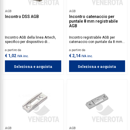
Collezione
AGB
AGB
Incontro DSS AGB
Incontro catenaccio per
Collezione
puntale 8 mm registrabile
AGB
Complemen
Incontro AGB della linea Artech,
Incontro registrabile AGB per
Contract
specifico per dispositivo di
catenaccio con puntale da 8 mm.
sicurezza DSS.
Ideale per serramenti a due ante
Piantane e
a partire da
a partire da
con configurazione che prevede
cremonesi con puntali sull’anta
€ 1,02
€ 2,14
IVA inc.
IVA inc.
Ricambi e 
battente e/o catenacci sull’anta
ricevente.
Seleziona e acquista
Seleziona e acquista
AGB
AGB