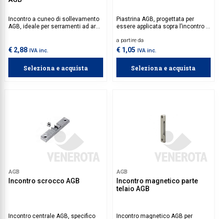
Incontro a cuneo di sollevamento
Piastrina AGB, progettata per
AGB, ideale per serramenti ad arco
essere applicata sopra l’incontro di
e a trapezio, a una o due ante, con
sollevamento posizionato
a partire da
apertura a ribalta.
sull’anta.
€ 2,88
€ 1,05
IVA inc.
IVA inc.
Seleziona e acquista
Seleziona e acquista
AGB
AGB
Incontro scrocco AGB
Incontro magnetico parte
telaio AGB
Incontro centrale AGB, specifico
Incontro magnetico AGB per