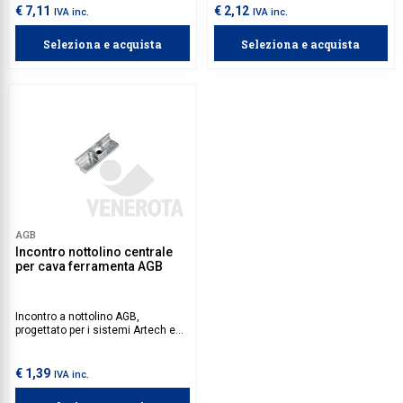
16/12. Non compatibile con le
una chiusura temporanea sicura e
€ 7,11
€ 2,12
IVA inc.
IVA inc.
cremonesi Artech modelli 502 e
silenziosa.
508.
Seleziona e acquista
Seleziona e acquista
AGB
Incontro nottolino centrale
per cava ferramenta AGB
Incontro a nottolino AGB,
progettato per i sistemi Artech e
Sicurtop, applicabile sul nodo
centrale di serramenti in alluminio-
legno e PVC dotati di cava
€ 1,39
IVA inc.
ferramenta 16/12.