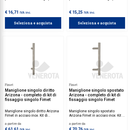
porte in legno e blindate con
porte in alluminio, PVC e blindate
spessore maggiore di 40 mm e
con spessore 1,5-4 mm.
porte in alluminio e PVC con
€ 16,71
€ 15,25
IVA inc.
IVA inc.
spessore 1,5-3 mm.
Seleziona e acquista
Seleziona e acquista
Fimet
Fimet
Maniglione singolo diritto
Maniglione singolo spostato
Arizona - completo di kit di
Arizona - completo di kit di
fissaggio singolo Fimet
fissaggio singolo Fimet
Maniglione singolo diritto Arizona
Maniglione singolo spostato
Fimet in acciaio inox. Kit di
Arizona Fimet in acciaio inox. Kit di
fissaggio incluso.
fissaggio incluso.
a partire da
a partire da
€ 61,61
€ 70,76
IVA inc.
IVA inc.