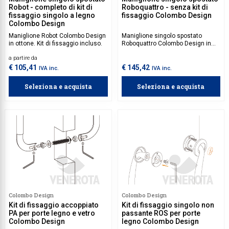
Robot - completo di kit di
Roboquattro - senza kit di
fissaggio singolo a legno
fissaggio Colombo Design
Colombo Design
Maniglione Robot Colombo Design
Maniglione singolo spostato
in ottone. Kit di fissaggio incluso.
Roboquattro Colombo Design in
ottone. Kit di fissaggio da
a partire da
acquistare separatamente.
€ 105,41
€ 145,42
IVA inc.
IVA inc.
Seleziona e acquista
Seleziona e acquista
Colombo Design
Colombo Design
Kit di fissaggio accoppiato
Kit di fissaggio singolo non
PA per porte legno e vetro
passante ROS per porte
Colombo Design
legno Colombo Design