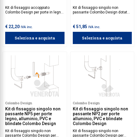
Kit di fissaggio accoppiato
Kit di fissaggio singolo non
Colombo Design per porte in legno
passante Colombo Design dotato
con spessore 10-80 mm e porte in
di rosetta, per porte in legno.
vetro con spessore maggiore di 10
mm. Il kit è compatibile solo con i
€ 22,20
€ 51,85
IVA inc.
IVA inc.
maniglioni senza rosetta.
Seleziona e acquista
Seleziona e acquista
Colombo Design
Colombo Design
Kit di fissaggio singolo non
Kit di fissaggio singolo non
passante NP5 per porte
passante NP2 per porte
legno, alluminio, PVC e
alluminio, PVC e blindate
blindate Colombo Design
Colombo Design
Kit di fissaggio singolo non
Kit di fissaggio singolo non
passante Colombo Design per
passante Colombo Design per