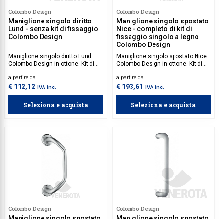
Colombo Design
Colombo Design
Collezione Time
Maniglione singolo diritto
Maniglione singolo spostato
Lund - senza kit di fissaggio
Nice - completo di kit di
Collezione Trenta
Colombo Design
fissaggio singolo a legno
Colombo Design
Complementi d'arredo
Maniglione singolo diritto Lund
Maniglione singolo spostato Nice
Colombo Design in ottone. Kit di
Colombo Design in ottone. Kit di
Contract
fissaggio da acquistare
fissaggio incluso.
a partire da
a partire da
separatamente.
Piantane e colonne
€ 112,12
€ 193,61
IVA inc.
IVA inc.
Ricambi e accessori
Seleziona e acquista
Seleziona e acquista
Colombo Design
Colombo Design
Maniglione singolo spostato
Maniglione singolo spostato