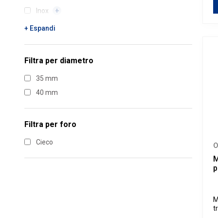
Inox
Nero
+ Espandi
Oro
Filtra per
diametro
Ottone
Rame
35 mm
Supernichel Lucido
40 mm
Supernichel Satinato
Filtra per
foro
Cieco
O
M
p
M
t