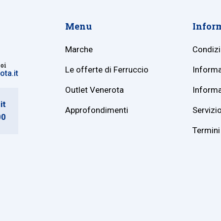
Menu
Infor
Marche
Condizi
noi
Le offerte di Ferruccio
Informa
ta.it
Outlet Venerota
Informa
it
Approfondimenti
Servizio
00
Termini