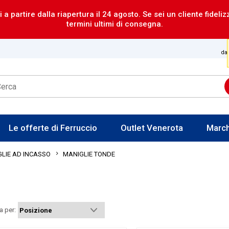
i a partire dalla riapertura il 24 agosto. Se sei un cliente fideli
termini ultimi di consegna.
dal
Le offerte di Ferruccio
Outlet Venerota
Marc
MANIGLIE TONDE
LIE AD INCASSO
a per: