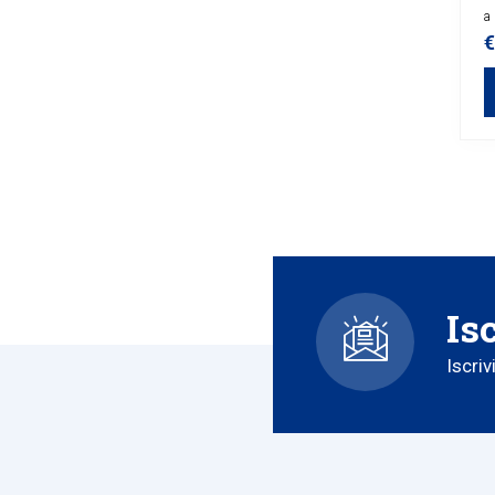
a 
€
Is
Iscriv