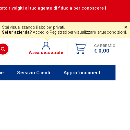
zzato rivolgiti al tuo agente di fiducia per conoscere i
|
Assistenza gratuita
˟
+39 0341 256700
store@venerota.it
Stai visualizzando il sito per privati.
 lun al ven 8-12 14-18
Sei un'azienda?
Accedi
o
Registrati
per visualizzare le tue condizioni.
CARRELLO
€ 0,00
Area personale
he
Servizio Clienti
Approfondimenti