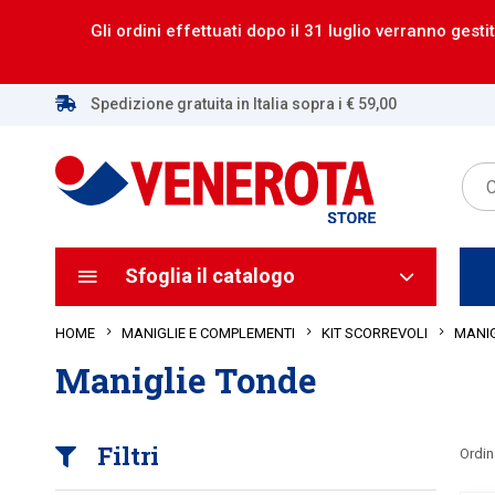
Gli ordini effettuati dopo il 31 luglio verranno gestit
Spedizione gratuita in Italia sopra i € 59,00
Sfoglia il catalogo
HOME
MANIGLIE E COMPLEMENTI
KIT SCORREVOLI
MANIG
Maniglie Tonde
Filtri
Ordin