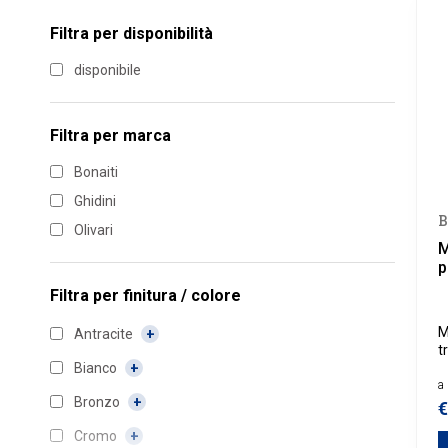
Filtra per disponibilità
disponibile
Filtra per marca
Bonaiti
Ghidini
B
Olivari
M
p
Filtra per
finitura / colore
M
Antracite
t
Bianco
a 
Bronzo
€
Cromo