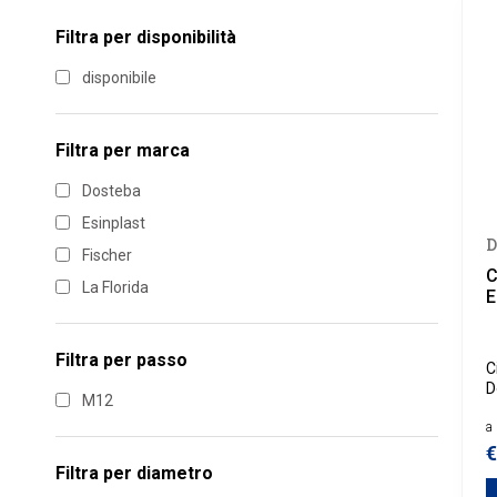
Filtra per disponibilità
disponibile
Filtra per marca
Dosteba
Esinplast
D
Fischer
C
La Florida
E
Filtra per
passo
C
D
M12
e
f
a 
c
€
Filtra per
diametro