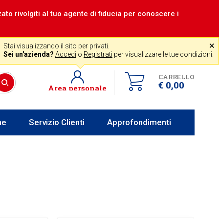
zzato rivolgiti al tuo agente di fiducia per conoscere i
|
Assistenza gratuita
˟
+39 0341 256700
store@venerota.it
Stai visualizzando il sito per privati.
 lun al ven 8-12 14-18
Sei un'azienda?
Accedi
o
Registrati
per visualizzare le tue condizioni.
CARRELLO
€ 0,00
Area personale
he
Servizio Clienti
Approfondimenti