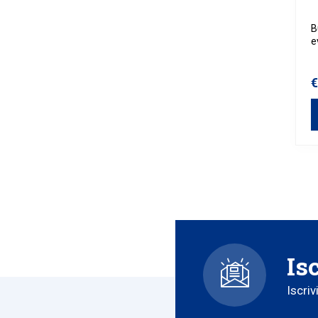
B
e
c
t
€
Is
Iscriv