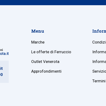
Menu
Infor
Marche
Condizi
noi
Le offerte di Ferruccio
Informa
ta.it
Outlet Venerota
Informa
it
Approfondimenti
Servizio
00
Termini