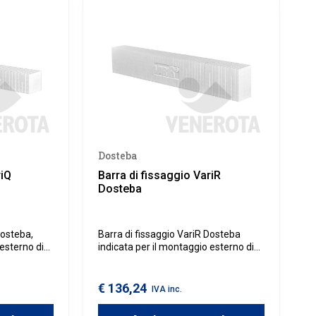
Dosteba
riQ
Barra di fissaggio VariR
Dosteba
Dosteba,
Barra di fissaggio VariR Dosteba
 esterno di
indicata per il montaggio esterno di
mico nei
elementi senza ponte termico nei
mico a
sistemi di isolamento termico a
cappotto.
€ 136,24
IVA inc.