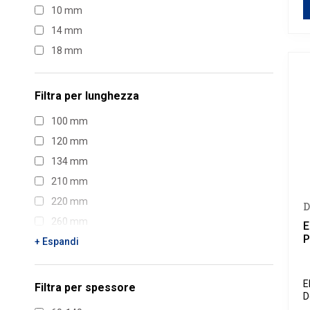
10 mm
14 mm
18 mm
Filtra per
lunghezza
100 mm
120 mm
134 mm
210 mm
220 mm
D
260 mm
E
P
1000 mm
+ Espandi
E
Filtra per
spessore
D
c