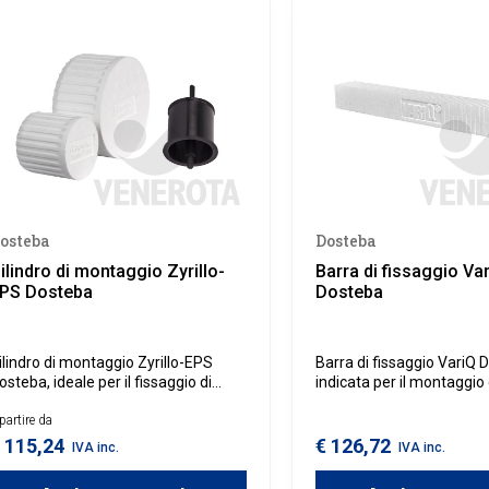
osteba
Dosteba
ilindro di montaggio Zyrillo-
Barra di fissaggio Va
PS Dosteba
Dosteba
ilindro di montaggio Zyrillo-EPS
Barra di fissaggio VariQ 
osteba, ideale per il fissaggio di
indicata per il montaggio
lementi senza ponti termici, su
elementi senza ponte ter
acciate con isolamento termico a
partire da
sistemi di isolamento ter
appotto.
cappotto.
 115,24
€ 126,72
IVA inc.
IVA inc.