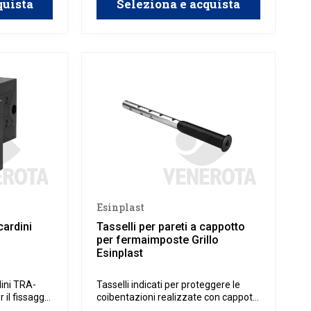
quista
Seleziona e acquista
Esinplast
cardini
Tasselli per pareti a cappotto
per fermaimposte Grillo
Esinplast
dini TRA-
Tasselli indicati per proteggere le
 il fissaggio
coibentazioni realizzate con cappotti
n isolamento
isolanti, prevenendo eventuali danni