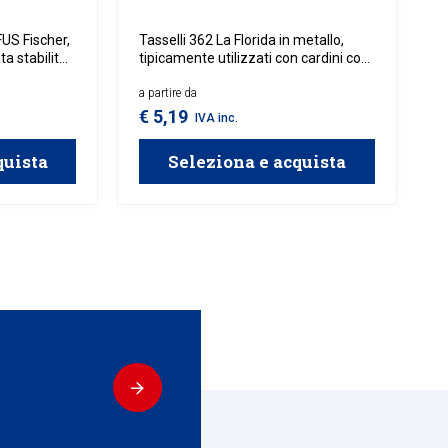
FUS Fischer,
Tasselli 362 La Florida in metallo,
ta stabilità
tipicamente utilizzati con cardini con
 in legno.
gambo metrico M12. Disponibili in
a estesa,
diverse lunghezze per adattarsi allo
a partire da
n modo
spessore del cappotto.
€ 5,19
IVA inc.
etti per
 il
quista
Seleziona e acquista
pannelli