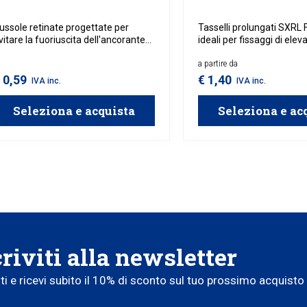
ussole retinate progettate per
Tasselli prolungati SXRL 
vitare la fuoriuscita dell'ancorante
ideali per fissaggi di eleva
himico utilizzato per il fissaggio di
su materiali pieni, forati e
asselli per pareti a cappotto.
Grazie alla loro lunghezz
a partire da
distribuiscono il carico i
 0,59
€ 1,40
IVA inc.
IVA inc.
uniforme, rendendoli perf
applicazioni pesanti come
Seleziona e acquista
Seleziona e ac
montaggio di strutture o 
isolanti.
criviti alla newsletter
iti e ricevi subito il 10% di sconto sul tuo prossimo acquisto