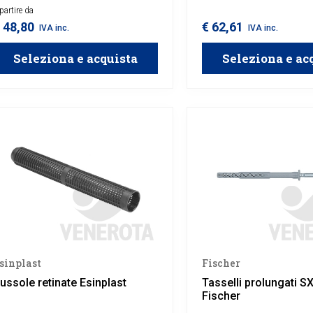
ermico a cappotto.
partire da
termico a cappotto.
 48,80
€ 62,61
IVA inc.
IVA inc.
Seleziona e acquista
Seleziona e ac
sinplast
Fischer
ussole retinate Esinplast
Tasselli prolungati 
Fischer