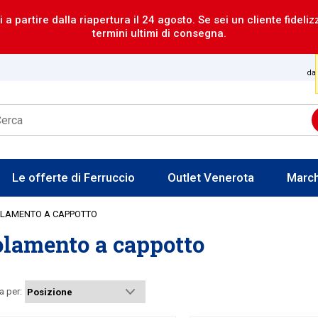
i a partire dalla riapertura il 24 agosto. Se sei un cliente fideli
termini ultimi di consegna.
dal
Le offerte di Ferruccio
Outlet Venerota
Marc
SOLAMENTO A CAPPOTTO
solamento a cappotto
a per: