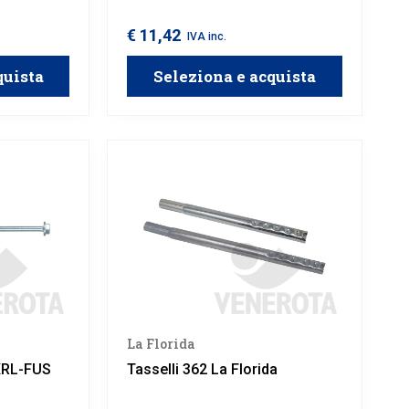
meccanici e termici causati dai
cardini. Indicati per pareti a cappotto
€ 11,42
IVA inc.
e per il fissaggio delle fermaimposte
Grillo.
quista
Seleziona e acquista
La Florida
SXRL-FUS
Tasselli 362 La Florida