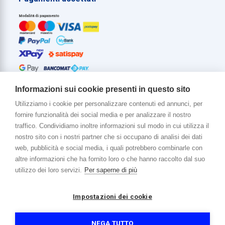
Informazioni sui cookie presenti in questo sito
Utilizziamo i cookie per personalizzare contenuti ed annunci, per
fornire funzionalità dei social media e per analizzare il nostro
Di più su di noi
traffico. Condividiamo inoltre informazioni sul modo in cui utilizza il
www.venerota.it
nostro sito con i nostri partner che si occupano di analisi dei dati
web, pubblicità e social media, i quali potrebbero combinarle con
altre informazioni che ha fornito loro o che hanno raccolto dal suo
utilizzo dei loro servizi.
Per saperne di più
Impostazioni dei cookie
Copyright © 2026 Venerota Store. Tutti i diritti riservati
P. IVA e Cod. Fiscale 01215890136
Registro imprese Lecco REA 174228
NEGA TUTTO