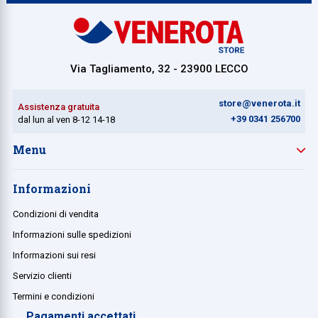
Collezione
Collezione
Via Tagliamento, 32 - 23900 LECCO
Complemen
Contract
store@venerota.it
Assistenza gratuita
Piantane e
+39 0341 256700
dal lun al ven 8-12 14-18
Ricambi e 
Menu
Informazioni
Condizioni di vendita
Informazioni sulle spedizioni
Informazioni sui resi
Servizio clienti
Termini e condizioni
Pagamenti accettati