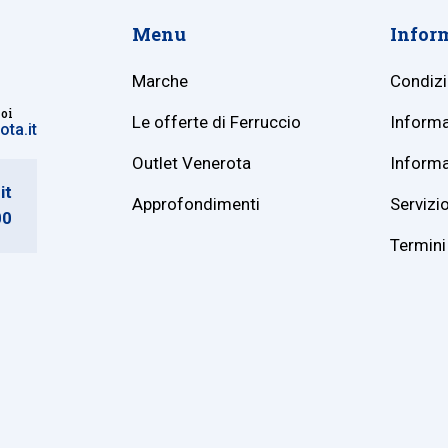
Menu
Infor
Marche
Condizi
noi
Le offerte di Ferruccio
Informa
ta.it
Outlet Venerota
Informa
it
Approfondimenti
Servizio
00
Termini