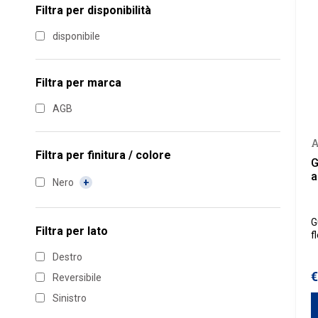
Filtra per disponibilità
disponibile
Filtra per marca
AGB
Filtra per
finitura / colore
G
a
Nero
G
Filtra per
lato
f
s
Destro
€
Reversibile
Sinistro