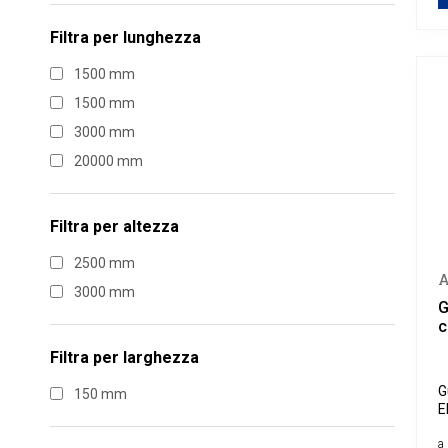
Filtra per
lunghezza
1500 mm
1500 mm
3000 mm
20000 mm
Filtra per
altezza
2500 mm
3000 mm
G
c
Filtra per
larghezza
G
150 mm
E
e
a 