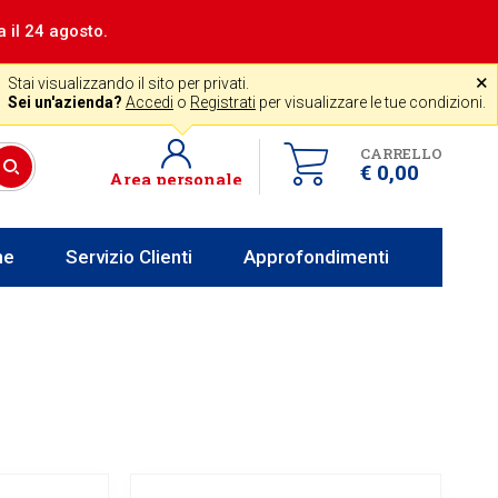
a il 24 agosto.
|
Assistenza gratuita
˟
+39 0341 256700
store@venerota.it
Stai visualizzando il sito per privati.
 lun al ven 8-12 14-18
Sei un'azienda?
Accedi
o
Registrati
per visualizzare le tue condizioni.
CARRELLO
€ 0,00
Area personale
he
Servizio Clienti
Approfondimenti