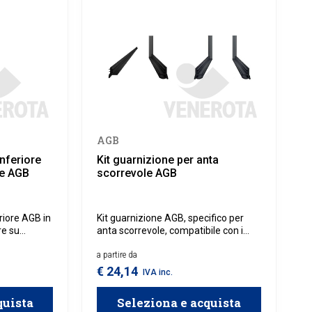
AGB
inferiore
Kit guarnizione per anta
le AGB
scorrevole AGB
riore AGB in
Kit guarnizione AGB, specifico per
re su
anta scorrevole, compatibile con i
erso
sistemi Climatech, intermedio e
oli.
Base.
a partire da
€ 24,14
IVA inc.
quista
Seleziona e acquista