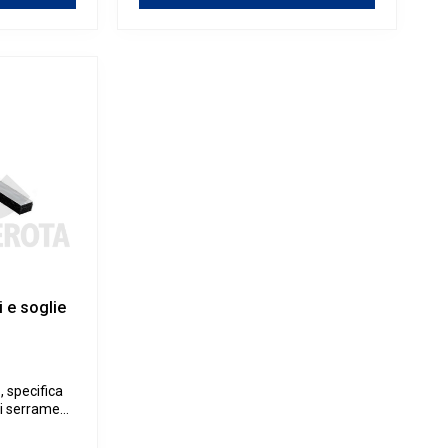
i e soglie
 specifica
di serramenti