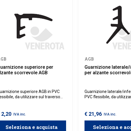
AGB
AGB
uarnizione superiore per
Guarnizione laterale/
lzante scorrevole AGB
per alzante scorrevo
uarnizione superiore AGB in PVC
Guarnizione laterale/infe
lessibile, da utilizzare sul traverso
PVC flessibile, da utilizza
uperiore di alzanti scorrevoli.
montante laterale e trav
inferiore di alzanti scorrev
 2,20
€ 21,96
IVA inc.
IVA inc.
Seleziona e acquista
Seleziona e ac