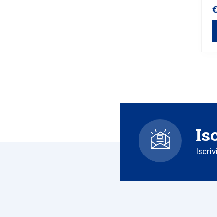
€
Is
Iscriv