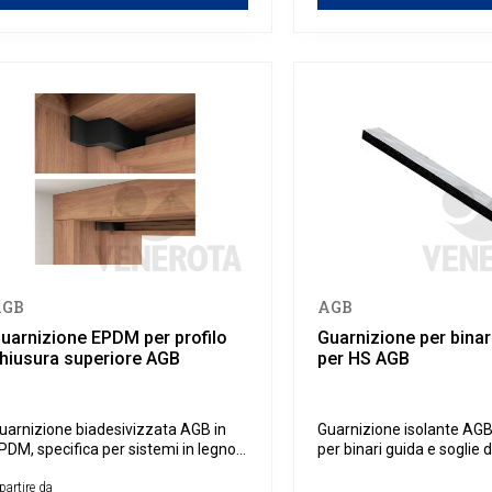
AGB
AGB
uarnizione EPDM per profilo
Guarnizione per binar
hiusura superiore AGB
per HS AGB
uarnizione biadesivizzata AGB in
Guarnizione isolante AGB,
PDM, specifica per sistemi in legno
per binari guida e soglie 
 legno-alluminio.
alzanti scorrevoli.
partire da