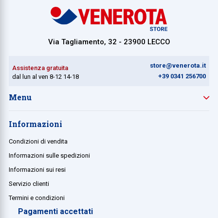
Collezione
Collezione
Via Tagliamento, 32 - 23900 LECCO
Complemen
Contract
store@venerota.it
Assistenza gratuita
+39 0341 256700
dal lun al ven 8-12 14-18
Piantane e
Menu
Ricambi e 
Informazioni
Condizioni di vendita
Informazioni sulle spedizioni
Informazioni sui resi
Servizio clienti
Termini e condizioni
Pagamenti accettati