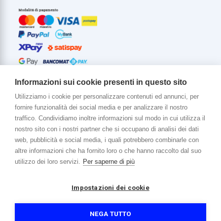
Informazioni sui cookie presenti in questo sito
Utilizziamo i cookie per personalizzare contenuti ed annunci, per
fornire funzionalità dei social media e per analizzare il nostro
Di più su di noi
traffico. Condividiamo inoltre informazioni sul modo in cui utilizza il
www.venerota.it
nostro sito con i nostri partner che si occupano di analisi dei dati
web, pubblicità e social media, i quali potrebbero combinarle con
altre informazioni che ha fornito loro o che hanno raccolto dal suo
utilizzo dei loro servizi.
Per saperne di più
Impostazioni dei cookie
Copyright © 2026 Venerota Store. Tutti i diritti riservati
P. IVA e Cod. Fiscale 01215890136
Registro imprese Lecco REA 174228
NEGA TUTTO
Capitale sociale 364.000,00 euro i.v.