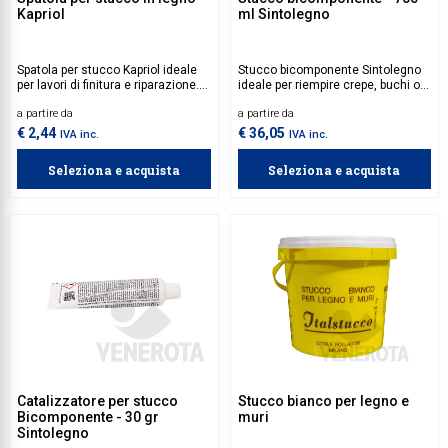
Kapriol
ml Sintolegno
Spatola per stucco Kapriol ideale
Stucco bicomponente Sintolegno
per lavori di finitura e riparazione.
ideale per riempire crepe, buchi o
Presenta una lama in acciaio inox
imperfezioni su laccati. La sua
a partire da
a partire da
flessibile, perfetta per
formulazione bicomponente
l'applicazione uniforme di stucco
assicura una presa rapida e una
€ 2,44
€ 36,05
IVA inc.
IVA inc.
o altri materiali su superfici lisce o
finitura durevole, adatta a una
irregolari.
varietà di applicazioni.
Seleziona e acquista
Seleziona e acquista
Catalizzatore incluso nella
confezione.
Catalizzatore per stucco
Stucco bianco per legno e
Bicomponente - 30 gr
muri
Sintolegno