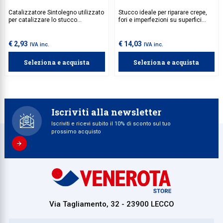
Catalizzatore Sintolegno utilizzato
Stucco ideale per riparare crepe,
per catalizzare lo stucco
fori e imperfezioni su superfici
bicomponente per riempire crepe,
interne ed esterne. Facile da
buchi o imperfezioni su superfici in
applicare, asciugatura rapida e
legno.
carteggiabile per una finitura liscia
€ 2,93
€ 14,03
IVA inc.
IVA inc.
e uniforme.
Seleziona e acquista
Seleziona e acquista
Iscriviti alla newsletter
Iscriviti e ricevi subito il 10% di sconto sul tuo
prossimo acquisto
Via Tagliamento, 32 - 23900 LECCO