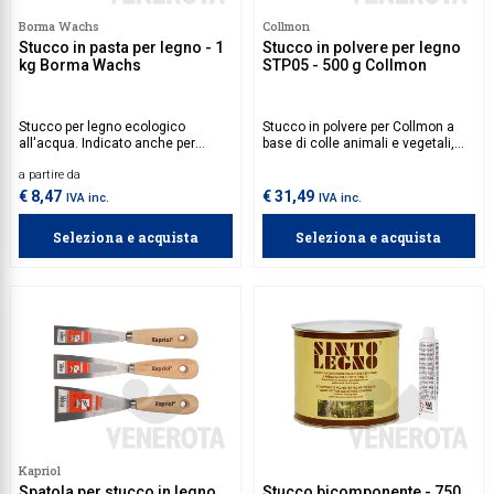
Borma Wachs
Collmon
Collezione
Stucco in pasta per legno - 1
Stucco in polvere per legno
kg Borma Wachs
STP05 - 500 g Collmon
Collezione
Complemen
Stucco per legno ecologico
Stucco in polvere per Collmon a
all'acqua. Indicato anche per
base di colle animali e vegetali,
Contract
rasare muro e legno. I colori sono
ideale per stuccare o riparare fori
a partire da
stabili alla luce e fra loro
nel legno sia all'interno, che
Piantane e
miscelabili.
all'esterno. Può essere verniciato
€ 8,47
€ 31,49
IVA inc.
IVA inc.
con tutte le vernici a base di
Ricambi e 
acqua, solo dopo l'essiccazione
Seleziona e acquista
Seleziona e acquista
completa.
Kapriol
Spatola per stucco in legno
Stucco bicomponente - 750