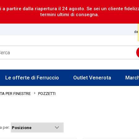
i a partire dalla riapertura il 24 agosto. Se sei un cliente fideli
termini ultimi di consegna.
dal
Le offerte di Ferruccio
Outlet Venerota
Marc
POZZETTI
A PER FINESTRE
a per: