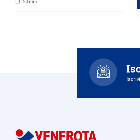
20 mm
Is
Iscriv