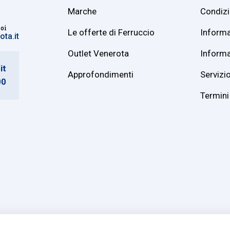
Marche
Condizi
noi
Le offerte di Ferruccio
Informa
ta.it
Outlet Venerota
Informa
it
Approfondimenti
Servizio
00
Termini