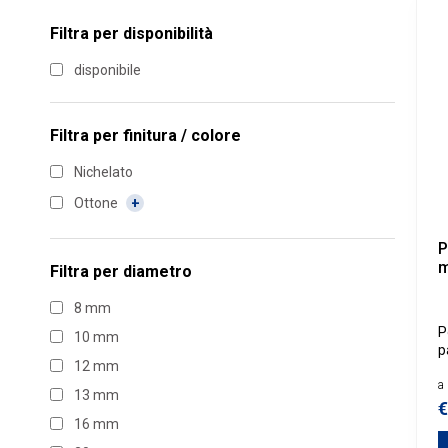
Filtra per disponibilità
disponibile
Filtra per
finitura / colore
Nichelato
Ottone
P
m
Filtra per
diametro
8 mm
P
10 mm
p
12 mm
s
a 
13 mm
€
16 mm