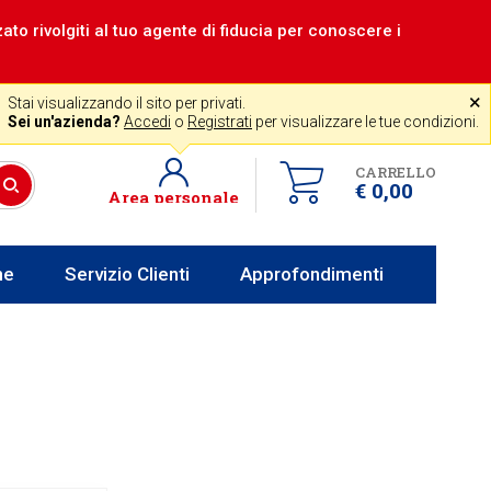
zzato rivolgiti al tuo agente di fiducia per conoscere i
|
Assistenza gratuita
˟
+39 0341 256700
store@venerota.it
Stai visualizzando il sito per privati.
 lun al ven 8-12 14-18
Sei un'azienda?
Accedi
o
Registrati
per visualizzare le tue condizioni.
CARRELLO
€ 0,00
Area personale
he
Servizio Clienti
Approfondimenti