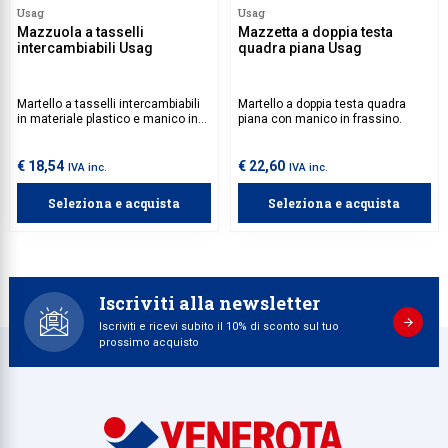
Usag
Usag
Collezione
Mazzuola a tasselli
Mazzetta a doppia testa
intercambiabili Usag
quadra piana Usag
Collezione
Complemen
Martello a tasselli intercambiabili
Martello a doppia testa quadra
in materiale plastico e manico in
piana con manico in frassino.
Contract
frassino.
€ 18,54
€ 22,60
Piantane e
IVA inc.
IVA inc.
Ricambi e 
Seleziona e acquista
Seleziona e acquista
Iscriviti alla newsletter
Iscriviti e ricevi subito il 10% di sconto sul tuo
prossimo acquisto