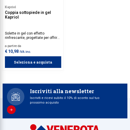
Kapriol
Collezione
Coppia sottopiede in gel
Kapriol
Collezione
Complemen
Solette in gel con effetto
rinfrescante, progettate per offrire
Contract
supporto e massimo comfort. La
a partire da
forma anatomica è studiata per
Piantane e
garantire un'ottima adattabilità alla
€ 10,98
IVA inc.
struttura del piede.
Ricambi e 
Seleziona e acquista
Iscriviti alla newsletter
Iscriviti e ricevi subito il 10% di sconto sul tuo
prossimo acquisto