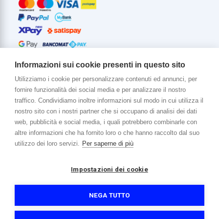
Informazioni sui cookie presenti in questo sito
Utilizziamo i cookie per personalizzare contenuti ed annunci, per
fornire funzionalità dei social media e per analizzare il nostro
Di più su di noi
traffico. Condividiamo inoltre informazioni sul modo in cui utilizza il
www.venerota.it
nostro sito con i nostri partner che si occupano di analisi dei dati
web, pubblicità e social media, i quali potrebbero combinarle con
altre informazioni che ha fornito loro o che hanno raccolto dal suo
utilizzo dei loro servizi.
Per saperne di più
Impostazioni dei cookie
Copyright © 2026 Venerota Store. Tutti i diritti riservati
P. IVA e Cod. Fiscale 01215890136
Registro imprese Lecco REA 174228
NEGA TUTTO
Capitale sociale 364.000,00 euro i.v.
Informativa sulla privacy e cookie
Accessibilità
Credits