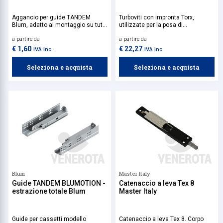
Aggancio per guide TANDEM
Turboviti con impronta Torx,
Blum, adatto al montaggio su tutti
utilizzate per la posa di
i modelli della serie TANDEM.
serramenti.
a partire da
a partire da
Disponibile per lato sx o dx.
€ 1,60
€ 22,27
IVA inc.
IVA inc.
Seleziona e acquista
Seleziona e acquista
Blum
Master Italy
Guide TANDEM BLUMOTION -
Catenaccio a leva Tex 8
estrazione totale Blum
Master Italy
Guide per cassetti modello
Catenaccio a leva Tex 8. Corpo