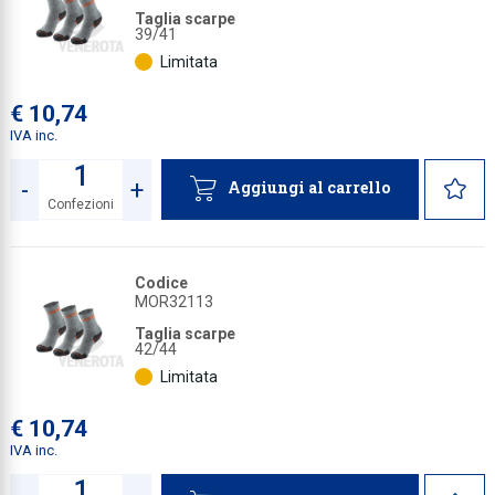
Taglia scarpe
Collezione
39/41
Limitata
Collezione
€ 10,74
Complemen
IVA inc.
Contract
-
+
Piantane e
Aggiungi al carrello
Confezioni
Quantità
Ricambi e 
Codice
MOR32113
Taglia scarpe
42/44
Limitata
€ 10,74
IVA inc.