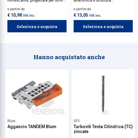
rinfrescante, progettate per offrire
anatomica e struttura
supporto e massimo comfort. La
ammortizzante per un migliore
a partire da
a partire da
forma anatomica è studiata per
assorbimento degli impatti e
garantire un'ottima adattabilità
migliore traspirabilità.
€ 10,98
€ 13,05
IVA inc.
IVA inc.
alla struttura del piede.
Seleziona e acquista
Seleziona e acquista
Hanno acquistato anche
Blum
SFS
Aggancio TANDEM Blum
Turboviti Testa Cilindrica (TC)
zincate