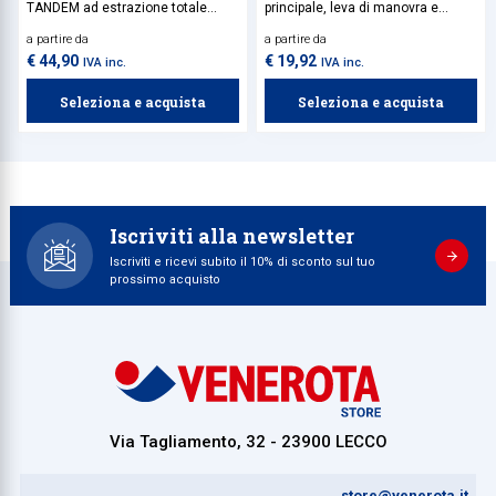
TANDEM ad estrazione totale
principale, leva di manovra e
Blum, con meccanismo
blocchetto terminale in zama,
a partire da
a partire da
BLUMOTION integrato per una
perno di chiusura e viti
chiusura dolce e silenziosa.
autofilettanti in acciaio inox.
€ 44,90
€ 19,92
IVA inc.
IVA inc.
Aggancio Tandem da acquistare
Disponibile in diverse misure,
separatamente.
finitura nero opaco.
Seleziona e acquista
Seleziona e acquista
Iscriviti alla newsletter
Iscriviti e ricevi subito il 10% di sconto sul tuo
prossimo acquisto
Via Tagliamento, 32 - 23900 LECCO
store@venerota.it