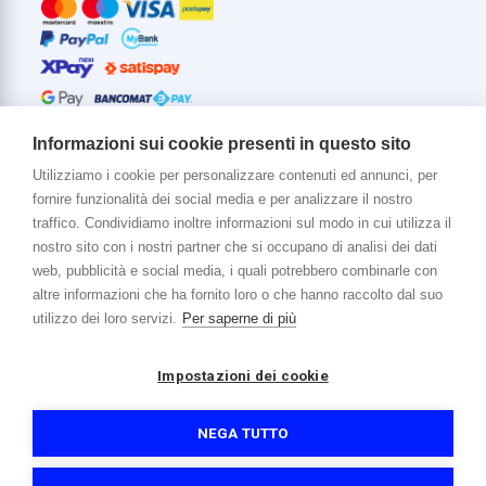
Informazioni sui cookie presenti in questo sito
Utilizziamo i cookie per personalizzare contenuti ed annunci, per
fornire funzionalità dei social media e per analizzare il nostro
Di più su di noi
traffico. Condividiamo inoltre informazioni sul modo in cui utilizza il
www.venerota.it
nostro sito con i nostri partner che si occupano di analisi dei dati
web, pubblicità e social media, i quali potrebbero combinarle con
altre informazioni che ha fornito loro o che hanno raccolto dal suo
utilizzo dei loro servizi.
Per saperne di più
Impostazioni dei cookie
Copyright © 2026 Venerota Store. Tutti i diritti riservati
P. IVA e Cod. Fiscale 01215890136
Registro imprese Lecco REA 174228
NEGA TUTTO
Capitale sociale 364.000,00 euro i.v.
Informativa sulla privacy e cookie
Accessibilità
Credits