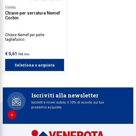
Corbin
Collezione
Chiave per serratura Nemef
Corbin
Collezione
Complemen
Chiave Nemef per porte
tagliafuoco.
Contract
Piantane e
€ 0,61
IVA inc.
Ricambi e 
Seleziona e acquista
Iscriviti alla newsletter
Iscriviti e ricevi subito il 10% di sconto sul tuo
prossimo acquisto