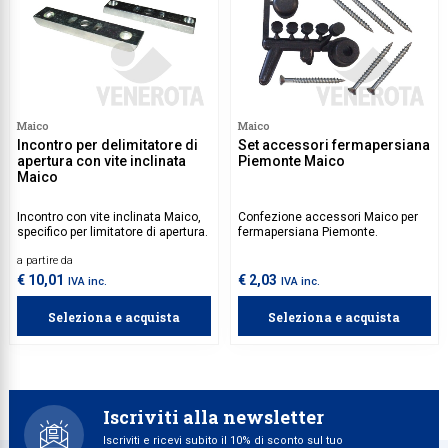
Maico
Maico
Incontro per delimitatore di
Set accessori fermapersiana
apertura con vite inclinata
Piemonte Maico
Maico
Incontro con vite inclinata Maico,
Confezione accessori Maico per
specifico per limitatore di apertura.
fermapersiana Piemonte.
a partire da
€ 10,01
€ 2,03
IVA inc.
IVA inc.
Seleziona e acquista
Seleziona e acquista
Iscriviti alla newsletter
Iscriviti e ricevi subito il 10% di sconto sul tuo