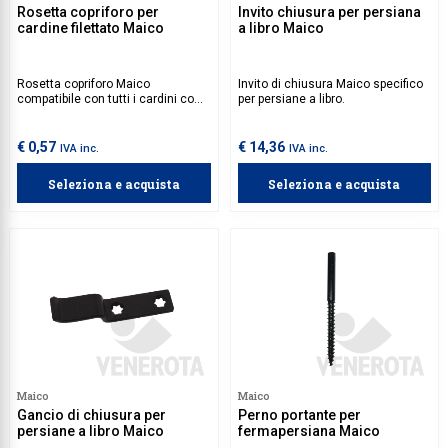
Rosetta copriforo per
Invito chiusura per persiana
cardine filettato Maico
a libro Maico
Rosetta copriforo Maico
Invito di chiusura Maico specifico
compatibile con tutti i cardini con
per persiane a libro.
filetto M12.
€ 0,57
€ 14,36
IVA inc.
IVA inc.
Seleziona e acquista
Seleziona e acquista
Maico
Maico
Gancio di chiusura per
Perno portante per
persiane a libro Maico
fermapersiana Maico