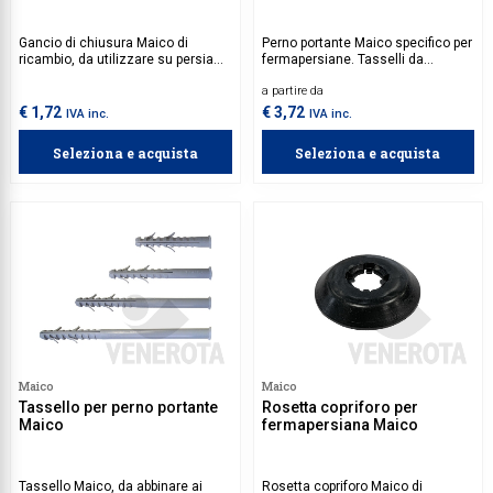
Gancio di chiusura Maico di
Perno portante Maico specifico per
ricambio, da utilizzare su persiane
fermapersiane. Tasselli da
a libro con centro di rotazione
acquistare separatamente. Si
a partire da
esterno.
consiglia l'acquisto del tassello
SX Plus Fischer in combinazione
€ 1,72
€ 3,72
IVA inc.
IVA inc.
del perno portante 43823.
Seleziona e acquista
Seleziona e acquista
Maico
Maico
Tassello per perno portante
Rosetta copriforo per
Maico
fermapersiana Maico
Tassello Maico, da abbinare ai
Rosetta copriforo Maico di