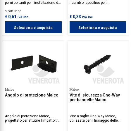
perni portanti per l’installazione dei
ricambio, specifico per
fermapersiana.
fermapersiane.
a partire da
€ 0,61
€ 0,33
IVA inc.
IVA inc.
Seleziona e acquista
Seleziona e acquista
Maico
Maico
Angolo di protezione Maico
Vite di sicurezza One-Way
per bandelle Maico
Angolo di protezione Maico,
Vite a taglio One-Way Maico,
progettato per attutire l’impatto tra
utilizzata per il fissaggio delle
la persiana e il fermapersiana
bandelle per persiane ad anta
durante la chiusura.
battente.