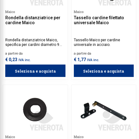
Collezione
Maico
Maico
Rondella distanziatrice per
Tassello cardine filettato
Collezione
cardine Maico
universale Maico
Complemen
Rondella distanziatrice Maico,
Tassello Maico per cardine
Contract
specifica per cardini diametro 9
universale in acciaio.
mm.
Piantane e
a partire da
a partire da
€ 0,23
€ 1,77
IVA inc.
IVA inc.
Ricambi e 
Seleziona e acquista
Seleziona e acquista
Maico
Maico