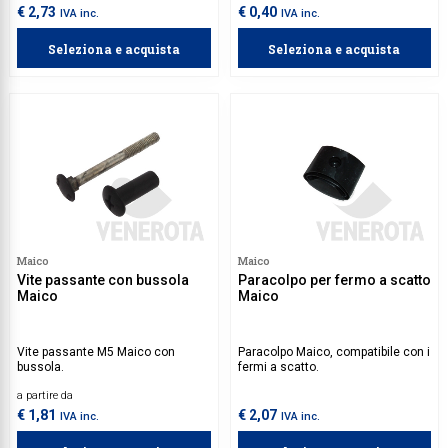
€ 2,73
€ 0,40
IVA inc.
IVA inc.
Seleziona e acquista
Seleziona e acquista
Maico
Maico
Vite passante con bussola
Paracolpo per fermo a scatto
Maico
Maico
Vite passante M5 Maico con
Paracolpo Maico, compatibile con i
bussola.
fermi a scatto.
a partire da
€ 1,81
€ 2,07
IVA inc.
IVA inc.