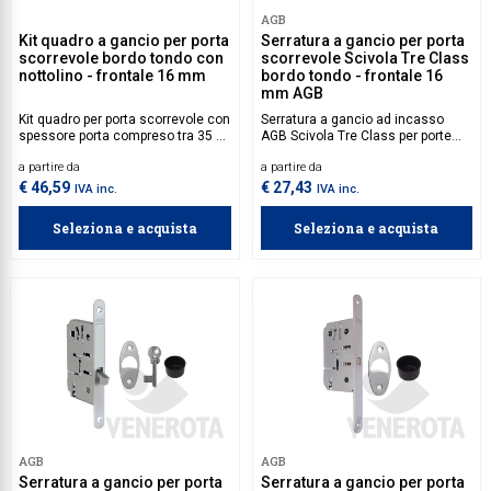
AGB
Kit quadro a gancio per porta
Serratura a gancio per porta
scorrevole bordo tondo con
scorrevole Scivola Tre Class
nottolino - frontale 16 mm
bordo tondo - frontale 16
mm AGB
Kit quadro per porta scorrevole con
Serratura a gancio ad incasso
spessore porta compreso tra 35 e
AGB Scivola Tre Class per porte
50 mm, dotato di tirante integrato.
scorrevoli, con bordo tondo e
a partire da
a partire da
Perfetto per chi cerca un sistema
frontale 16 mm. Design raffinato e
di apertura scorrevole semplice e
meccanismo scorrevole
€ 46,59
€ 27,43
IVA inc.
IVA inc.
affidabile.
ottimizzato per una chiusura
sicura e silenziosa.
Seleziona e acquista
Seleziona e acquista
AGB
AGB
Serratura a gancio per porta
Serratura a gancio per porta