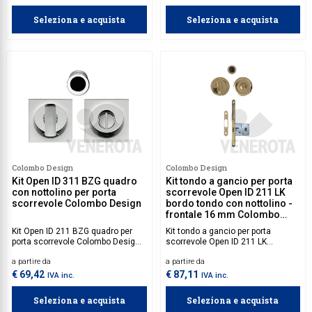
Seleziona e acquista
Seleziona e acquista
Colombo Design
Colombo Design
Kit Open ID 311 BZG quadro
Kit tondo a gancio per porta
con nottolino per porta
scorrevole Open ID 211 LK
scorrevole Colombo Design
bordo tondo con nottolino -
frontale 16 mm Colombo
Design
Kit Open ID 211 BZG quadro per
Kit tondo a gancio per porta
porta scorrevole Colombo Design,
scorrevole Open ID 211 LK
dotato di bottone
Colombo Design con serratura e
a partire da
a partire da
scanalato/nottolino senza
nottolino, ideale per porte con
serratura.
spessore da 40 a 52 mm.
€ 69,42
€ 87,11
IVA inc.
IVA inc.
Seleziona e acquista
Seleziona e acquista