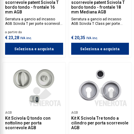
scorrevole patent Scivola T
scorrevole patent Scivola T
bordo tondo - frontale 16
bordo tondo - frontale 18
mm AGB
mm Mediana AGB
Serratura a gancio ad incasso
Serratura a gancio ad incasso
AGB Scivola T per porte scorrevoli,
AGB Scivola T Class per porte
con bordo tondo e frontale da 16
scorrevoli, con bordo tondo e
a partire da
mm. Design raffinato e
frontale da 18 mm Mediana.
meccanismo scorrevole
Elegante e funzionale, assicura
€ 23,28
€ 20,35
IVA inc.
IVA inc.
ottimizzato per una chiusura
una chiusura fluida, sicura e
sicura e silenziosa.
silenziosa.
Seleziona e acquista
Seleziona e acquista
AGB
AGB
Kit Scivola Q tondo con
Kit K Scivola Tre tondo a
nottolino per porta
cilindro per porta scorrevole
scorrevole AGB
AGB