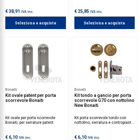
serrature Scivola Tre su porte
uno spessore compreso tra 35 e
interne in legno a libro e scorrevoli.
50 mm.
€ 38,91
€ 25,85
IVA inc.
IVA inc.
Seleziona e acquista
Seleziona e acquista
Bonaiti
Bonaiti
Kit ovale patent per porta
Kit tondo a gancio per porta
scorrevole Bonaiti
scorrevole G70 con nottolino
New Bonaiti
Kit ovale per porta scorrevole
Kit porta scorrevole tondo con
Bonaiti, per serrature patent.
nottolino, serratura e contropiastra
Bonaiti.
€ 6,10
€ 6,10
IVA inc.
IVA inc.