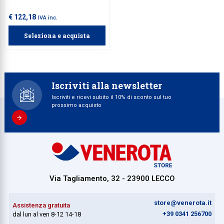
scanalato/nottolino, senza
serratura.
€ 122,18
IVA inc.
Seleziona e acquista
Iscriviti alla newsletter
Iscriviti e ricevi subito il 10% di sconto sul tuo
prossimo acquisto
Via Tagliamento, 32 - 23900 LECCO
store@venerota.it
Assistenza gratuita
+39 0341 256700
dal lun al ven 8-12 14-18