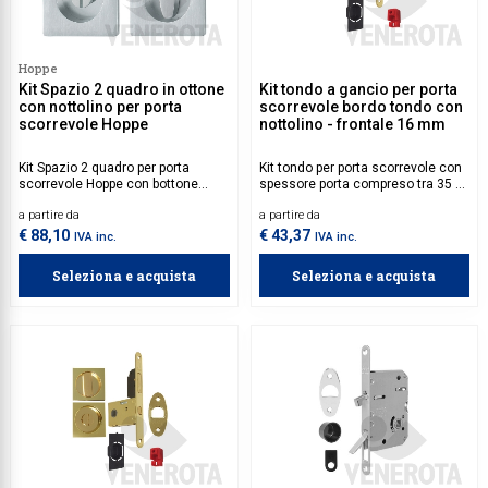
Collezione Time
Hoppe
Collezione Trenta
Kit Spazio 2 quadro in ottone
Kit tondo a gancio per porta
con nottolino per porta
scorrevole bordo tondo con
Complementi d'arredo
scorrevole Hoppe
nottolino - frontale 16 mm
Contract
Kit Spazio 2 quadro per porta
Kit tondo per porta scorrevole con
Piantane e colonne
scorrevole Hoppe con bottone
spessore porta compreso tra 35 e
scanalato/nottolino senza
50 mm, dotato di tirante integrato.
a partire da
a partire da
serratura.
Perfetto per chi cerca un sistema
Ricambi e accessori
di apertura scorrevole semplice e
€ 88,10
€ 43,37
IVA inc.
IVA inc.
affidabile.
Seleziona e acquista
Seleziona e acquista