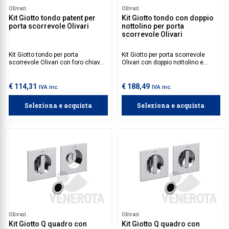
Olivari
Olivari
Kit Giotto tondo patent per
Kit Giotto tondo con doppio
porta scorrevole Olivari
nottolino per porta
scorrevole Olivari
Kit Giotto tondo per porta
Kit Giotto per porta scorrevole
scorrevole Olivari con foro chiave
Olivari con doppio nottolino e
patent.
taglio vite.
€ 114,31
€ 188,49
IVA inc.
IVA inc.
Seleziona e acquista
Seleziona e acquista
Olivari
Olivari
Kit Giotto Q quadro con
Kit Giotto Q quadro con