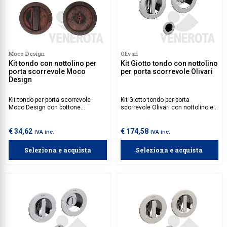
Moco Design
Olivari
Kit tondo con nottolino per
Kit Giotto tondo con nottolino
porta scorrevole Moco
per porta scorrevole Olivari
Design
Kit tondo per porta scorrevole
Kit Giotto tondo per porta
Moco Design con bottone
scorrevole Olivari con nottolino e
scanalato/nottolino senza
taglio vite.
serratura.
€ 34,62
€ 174,58
IVA inc.
IVA inc.
Seleziona e acquista
Seleziona e acquista