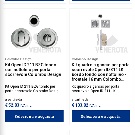
Colombo Design
Colombo Design
Kit Open ID 211 BZG tondo
Kit quadro a gancio per porta
con nottolino per porta
scorrevole Open ID 311 LK
scorrevole Colombo Design
bordo tondo con nottolino -
frontale 16 mm Colombo
Design
Kit Open ID 211 BZG tondo per
Kit quadro a gancio per porta
porta scorrevole Colombo Design
scorrevole Open ID 211 LK
con bottone scanalato/nottolino
Colombo Design con serratura e
a partire da
a partire da
senza serratura.
nottolino, ideale per porte con
spessore da 40 a 52 mm.
€ 52,83
€ 103,82
IVA inc.
IVA inc.
Seleziona e acquista
Seleziona e acquista