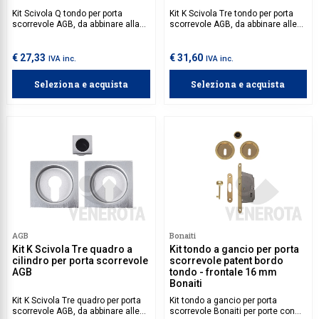
Kit Scivola Q tondo per porta
Kit K Scivola Tre tondo per porta
scorrevole AGB, da abbinare alla
scorrevole AGB, da abbinare alle
serratura Scivola Tre Class su
serrature Scivola Tre su porte
porte interne scorrevoli a
interne in legno a libro e scorrevoli.
scomparsa.
€ 27,33
€ 31,60
IVA inc.
IVA inc.
Seleziona e acquista
Seleziona e acquista
AGB
Bonaiti
Kit K Scivola Tre quadro a
Kit tondo a gancio per porta
cilindro per porta scorrevole
scorrevole patent bordo
AGB
tondo - frontale 16 mm
Bonaiti
Kit K Scivola Tre quadro per porta
Kit tondo a gancio per porta
scorrevole AGB, da abbinare alle
scorrevole Bonaiti per porte con