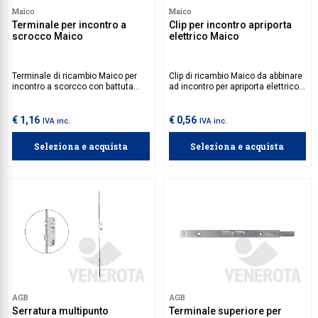
Maico
Maico
Terminale per incontro a
Clip per incontro apriporta
scrocco Maico
elettrico Maico
Terminale di ricambio Maico per
Clip di ricambio Maico da abbinare
incontro a scorcco con battuta
ad incontro per apriporta elettrico
liscia.
Maico.
€ 1,16
€ 0,56
IVA inc.
IVA inc.
Seleziona e acquista
Seleziona e acquista
AGB
AGB
Serratura multipunto
Terminale superiore per