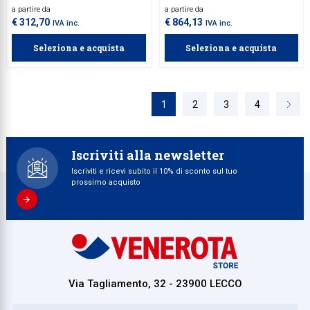
a partire da
a partire da
con gancio e scrocco sia nella
nella parte superiore che inferiore.
parte superiore che inferiore.
Ideale per situazioni di
€ 312,70
€ 864,13
IVA inc.
IVA inc.
emergenza, garantisce sicurezza
e resistenza al fuoco.
Seleziona e acquista
Seleziona e acquista
1
2
3
4
Iscriviti alla newsletter
Iscriviti e ricevi subito il 10% di sconto sul tuo
prossimo acquisto
Via Tagliamento, 32 - 23900 LECCO