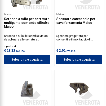
Maico
Maico
Scrocco a rullo per serratura
Spessore catenaccio per
multipunto comando cilindro
cava ferramenta Maico
Maico
Scrocco a rullo di ricambio Maico
Spessore progettato per
da abbinare alle serrature
consentire il montaggio di
multipunto con comando a
catenacci lunghi 255 mm in cava
a partire da
cilindro.
ferramenta.
€ 28,32
€ 2,92
IVA inc.
IVA inc.
Seleziona e acquista
Seleziona e acquista