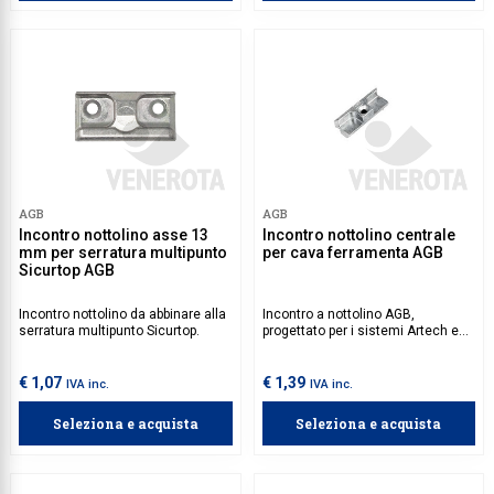
AGB
AGB
Incontro nottolino asse 13
Incontro nottolino centrale
mm per serratura multipunto
per cava ferramenta AGB
Sicurtop AGB
Incontro nottolino da abbinare alla
Incontro a nottolino AGB,
serratura multipunto Sicurtop.
progettato per i sistemi Artech e
Sicurtop, applicabile sul nodo
centrale di serramenti in alluminio-
legno e PVC dotati di cava
€ 1,07
€ 1,39
IVA inc.
IVA inc.
ferramenta 16/12.
Seleziona e acquista
Seleziona e acquista