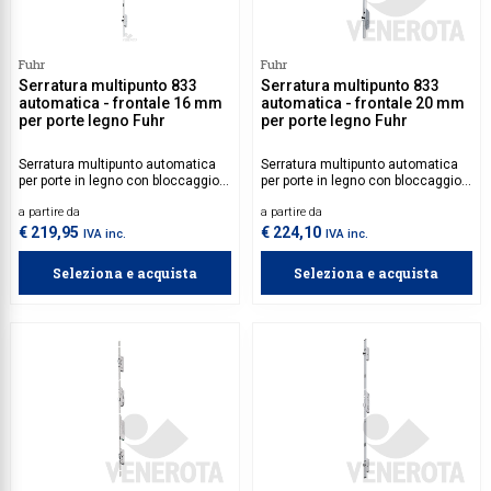
Fuhr
Fuhr
Serratura multipunto 833
Serratura multipunto 833
automatica - frontale 16 mm
automatica - frontale 20 mm
per porte legno Fuhr
per porte legno Fuhr
Serratura multipunto automatica
Serratura multipunto automatica
per porte in legno con bloccaggio a
per porte in legno con bloccaggio a
tre punti, dotata di scrocco
tre punti, dotata di scrocco
a partire da
a partire da
superiore e inferiore.
superiore e inferiore.
€ 219,95
€ 224,10
IVA inc.
IVA inc.
Seleziona e acquista
Seleziona e acquista