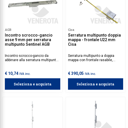
AGB
Cisa
Incontro scrocco-gancio
Serratura multipunto doppia
asse 9 mm per serratura
mappa - frontale U22 mm
multipunto Sentinel AGB
Cisa
Incontro scrocco-gancio da
Serratura multipunto a doppia
abbinare alla serratura multipunto
mappa con frontale rasabile,
Sentinel.
scrocco e 3 catenacci laterali.
€ 10,74
€ 390,05
IVA inc.
IVA inc.
Seleziona e acquista
Seleziona e acquista