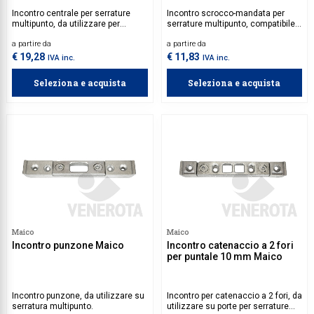
Incontro centrale per serrature
Incontro scrocco-mandata per
multipunto, da utilizzare per
serrature multipunto, compatibile
scrocchi a rullo.
con porte dotate di canalino Euro.
a partire da
a partire da
€ 19,28
€ 11,83
IVA inc.
IVA inc.
Seleziona e acquista
Seleziona e acquista
Maico
Maico
Incontro punzone Maico
Incontro catenaccio a 2 fori
per puntale 10 mm Maico
Incontro punzone, da utilizzare su
Incontro per catenaccio a 2 fori, da
serratura multipunto.
utilizzare su porte per serrature