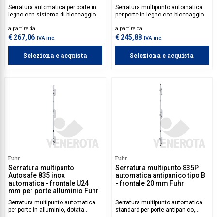
Serratura automatica per porte in
Serratura multipunto automatica
legno con sistema di bloccaggio a
per porte in legno con bloccaggio a
tre punti: scrocco superiore,
tre punti, dotata di gancio e
a partire da
a partire da
inferiore, centrale e catenaccio.
scrocco nella parte superiore.
€ 267,06
€ 245,88
IVA inc.
IVA inc.
Seleziona e acquista
Seleziona e acquista
Fuhr
Fuhr
Serratura multipunto
Serratura multipunto 835P
Autosafe 835 inox
automatica antipanico tipo B
automatica - frontale U24
- frontale 20 mm Fuhr
mm per porte alluminio Fuhr
Serratura multipunto automatica
Serratura multipunto automatica
per porte in alluminio, dotata
standard per porte antipanico,
sistema di bloccaggio in 3 punti
dotata di gancio e scrocco sia