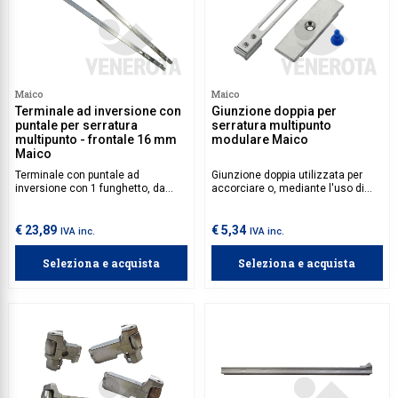
Maico
Maico
Terminale ad inversione con
Giunzione doppia per
puntale per serratura
serratura multipunto
multipunto - frontale 16 mm
modulare Maico
Maico
Terminale con puntale ad
Giunzione doppia utilizzata per
inversione con 1 funghetto, da
accorciare o, mediante l'uso di
utilizzare insieme a serratura
prolunghe, allungare le serrature
multipunto modulare con frontale
multipunto modulari Maico.
16 mm.
€ 23,89
€ 5,34
IVA inc.
IVA inc.
Seleziona e acquista
Seleziona e acquista