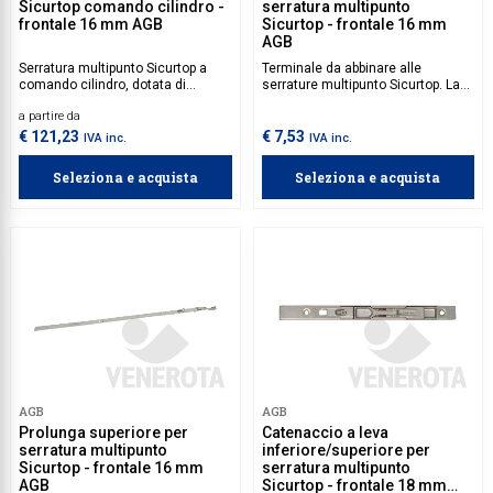
Sicurtop comando cilindro -
serratura multipunto
frontale 16 mm AGB
Sicurtop - frontale 16 mm
AGB
Serratura multipunto Sicurtop a
Terminale da abbinare alle
comando cilindro, dotata di
serrature multipunto Sicurtop. La
sistema di chiusura a 3 o 4
posizione del nottolino consente
a partire da
nottolini, prolungabile. Ideale per
l’utilizzo del terminale in
porte esterne a una o due ante a
abbinamento ai catenacci
€ 121,23
€ 7,53
IVA inc.
IVA inc.
battente.
superiori a leva con incontro
incorporato.
Seleziona e acquista
Seleziona e acquista
AGB
AGB
Prolunga superiore per
Catenaccio a leva
serratura multipunto
inferiore/superiore per
Sicurtop - frontale 16 mm
serratura multipunto
AGB
Sicurtop - frontale 18 mm