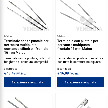
Maico
Maico
Terminale senza puntale per
Terminale con puntale per
serratura multipunto
serratura multipunto -
comando cilindro - frontale
frontale 16 mm Maico
16 mm Maico
Terminale senza puntale, dotato di
Terminale con puntale compatibile
funghetto di chiusura, compatibile
con tutte le serrature multipunto
con tutte le serrature multipunto a
Maico con comando cilindro e con
a partire da
a partire da
comando cilindro con frontale 16
comando maniglia.
mm.
€ 13,47
€ 16,09
IVA inc.
IVA inc.
Seleziona e acquista
Seleziona e acquista