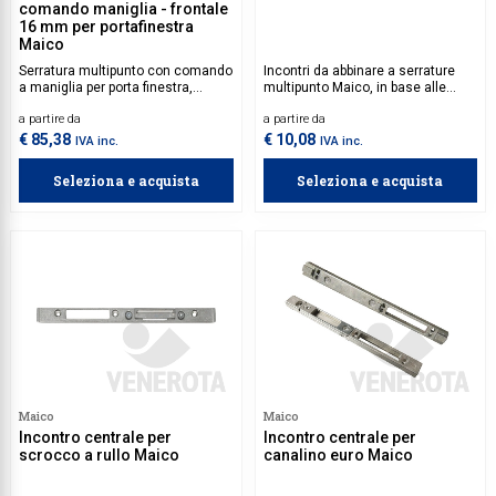
comando maniglia - frontale
16 mm per portafinestra
Maico
Serratura multipunto con comando
Incontri da abbinare a serrature
a maniglia per porta finestra,
multipunto Maico, in base alle
dotata di meccanismo di chiusura
proprie necessità.
a partire da
a partire da
a 2 funghetti, che permette di
aprire portefinestre pesanti senza
€ 85,38
€ 10,08
IVA inc.
IVA inc.
sforzo.
Seleziona e acquista
Seleziona e acquista
Maico
Maico
Incontro centrale per
Incontro centrale per
scrocco a rullo Maico
canalino euro Maico