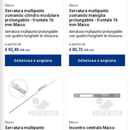
Maico
Maico
Serratura multipunto
Serratura multipunto
comando cilindro modulare
comando maniglia
prolungabile - frontale 16
prolungabile - frontale 16
mm Maico
mm Maico
Serratura multipunto prolungabile
Serratura multipunto prolungabile
con quattro funghetti di chiusura e
con quattro funghetti di chiusura e
scrocco centrale con catenaccio,
scrocco centrale con catenaccio,
a partire da
a partire da
azionabile tramite cilindro.
azionabile tramite comando
maniglia.
€ 92,40
€ 83,72
IVA inc.
IVA inc.
Seleziona e acquista
Seleziona e acquista
Maico
Maico
Serratura multipunto
Incontro centrale Maico