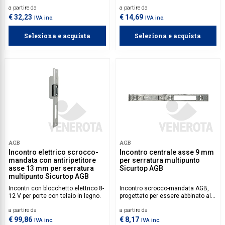
legno, da abbinare alla serratura
da abbinare alla serratura
a partire da
a partire da
multipunto Securtop.
multipunto Sicurtop.
€ 32,23
€ 14,69
IVA inc.
IVA inc.
Seleziona e acquista
Seleziona e acquista
AGB
AGB
Incontro elettrico scrocco-
Incontro centrale asse 9 mm
mandata con antiripetitore
per serratura multipunto
asse 13 mm per serratura
Sicurtop AGB
multipunto Sicurtop AGB
Incontri con blocchetto elettrico 8-
Incontro scrocco-mandata AGB,
12 V per porte con telaio in legno.
progettato per essere abbinato alle
serrature Sicurtop, perfetto per
a partire da
a partire da
portoncini d’ingresso o porte-
finestre a una o due ante.
€ 99,86
€ 8,17
IVA inc.
IVA inc.