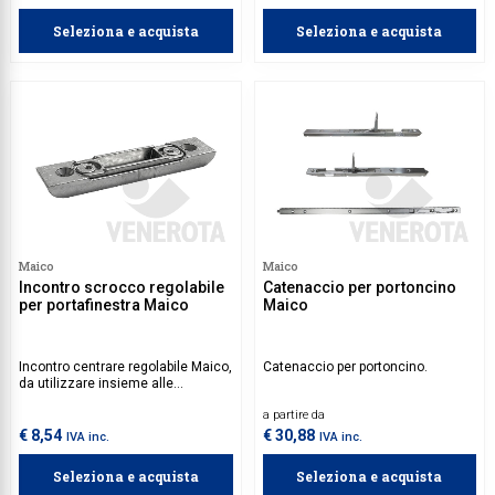
Seleziona e acquista
Seleziona e acquista
Maico
Maico
Incontro scrocco regolabile
Catenaccio per portoncino
per portafinestra Maico
Maico
Incontro centrare regolabile Maico,
Catenaccio per portoncino.
da utilizzare insieme alle
serrature multipunto comando
a partire da
maniglia per portafinestra.
€ 8,54
€ 30,88
IVA inc.
IVA inc.
Seleziona e acquista
Seleziona e acquista