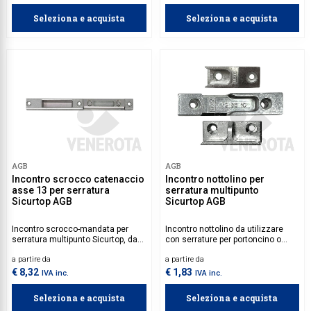
Compatibile anche con le
serrature Unitop.
Seleziona e acquista
Seleziona e acquista
AGB
AGB
Incontro scrocco catenaccio
Incontro nottolino per
asse 13 per serratura
serratura multipunto
Sicurtop AGB
Sicurtop AGB
Incontro scrocco-mandata per
Incontro nottolino da utilizzare
serratura multipunto Sicurtop, da
con serrature per portoncino o
utilizzare su portoncini e
portafinestra ad anta singola o
a partire da
a partire da
portefinestre ad anta singola o
doppia.
doppia.
€ 8,32
€ 1,83
IVA inc.
IVA inc.
Seleziona e acquista
Seleziona e acquista