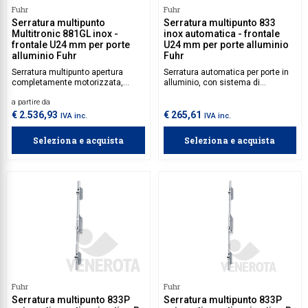
Fuhr
Fuhr
Serratura multipunto
Serratura multipunto 833
Multitronic 881GL inox -
inox automatica - frontale
frontale U24 mm per porte
U24 mm per porte alluminio
alluminio Fuhr
Fuhr
Serratura multipunto apertura
Serratura automatica per porte in
completamente motorizzata,
alluminio, con sistema di
progettata per porte in alluminio.
bloccaggio a tre punti: scrocco
a partire da
Dotata di sistema di bloccaggio in
superiore, inferiore, centrale e
tre punti, con gancio e doppio
catenaccio.
€ 2.536,93
€ 265,61
IVA inc.
IVA inc.
punzone sia nella parte superiore
che inferiore.
Seleziona e acquista
Seleziona e acquista
Fuhr
Fuhr
Serratura multipunto 833P
Serratura multipunto 833P