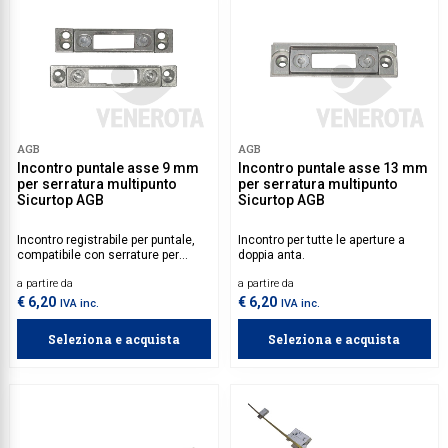
AGB
AGB
Incontro puntale asse 9 mm
Incontro puntale asse 13 mm
per serratura multipunto
per serratura multipunto
Sicurtop AGB
Sicurtop AGB
Incontro registrabile per puntale,
Incontro per tutte le aperture a
compatibile con serrature per
doppia anta.
portoncini o portefinestre a doppia
a partire da
a partire da
o tripla anta.
€ 6,20
€ 6,20
IVA inc.
IVA inc.
Seleziona e acquista
Seleziona e acquista