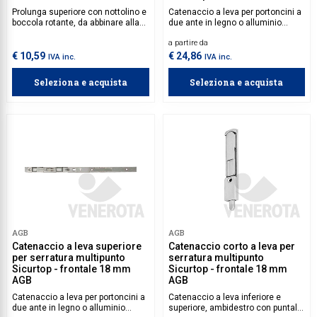
AGB
Prolunga superiore con nottolino e
Catenaccio a leva per portoncini a
boccola rotante, da abbinare alla
due ante in legno o alluminio
serratura multipunto Sicurtop. La
legno, da abbinare alla serratura
a partire da
prolunga è rasabile a 265 mm.
multipunto Sicurtop.
€ 10,59
€ 24,86
IVA inc.
IVA inc.
Seleziona e acquista
Seleziona e acquista
AGB
AGB
Catenaccio a leva superiore
Catenaccio corto a leva per
per serratura multipunto
serratura multipunto
Sicurtop - frontale 18 mm
Sicurtop - frontale 18 mm
AGB
AGB
Catenaccio a leva per portoncini a
Catenaccio a leva inferiore e
due ante in legno o alluminio
superiore, ambidestro con puntale,