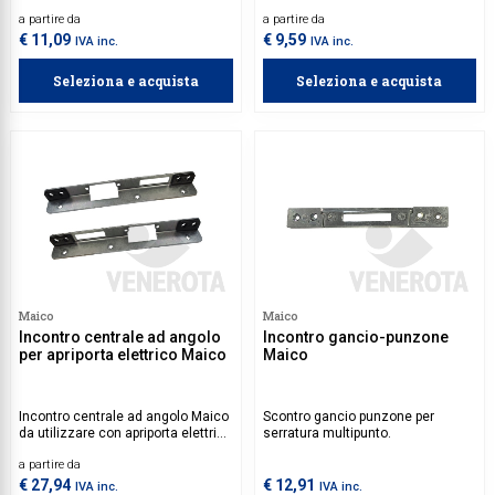
multipunto con puntale 10 mm.
a partire da
a partire da
€ 11,09
€ 9,59
IVA inc.
IVA inc.
Seleziona e acquista
Seleziona e acquista
Maico
Maico
Incontro centrale ad angolo
Incontro gancio-punzone
per apriporta elettrico Maico
Maico
Incontro centrale ad angolo Maico
Scontro gancio punzone per
da utilizzare con apriporta elettrico
serratura multipunto.
aria 12 mm e scostamento 13
a partire da
mm.
€ 27,94
€ 12,91
IVA inc.
IVA inc.