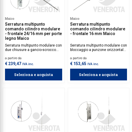
Collezione
Maico
Maico
Collezione
Serratura multipunto
Serratura multipunto
comando cilindro modulare
comando cilindro modulare
Complemen
- frontale 24/16 mm per porte
- frontale 16 mm Maico
legno Maico
Contract
Serratura multipunto modulare con
Serratura multipunto modulare con
Piantane e
due chiusure a gancio-scrocco
bloccaggio a punzone orizzontale
esterne e una centrale a scrocco
sia nella parte superiore che
a partire da
a partire da
e catenaccio, azionabile tramite
inferiore, dotata di comando a
Ricambi e 
cilindro, progettata per porte in
cilindro.
€ 239,47
€ 153,65
IVA inc.
IVA inc.
legno.
Seleziona e acquista
Seleziona e acquista