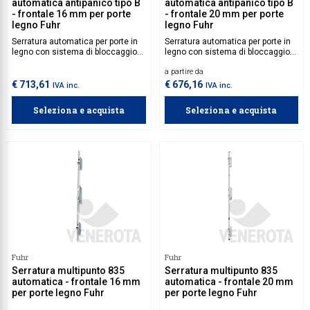
automatica antipanico tipo B
automatica antipanico tipo B
- frontale 16 mm per porte
- frontale 20 mm per porte
legno Fuhr
legno Fuhr
Serratura automatica per porte in
Serratura automatica per porte in
legno con sistema di bloccaggio a
legno con sistema di bloccaggio a
tre punti: scrocco superiore,
tre punti: scrocco superiore,
a partire da
inferiore e centrale, più
inferiore e centrale, più
catenaccio. Ideale per porte
catenaccio. Ideale per porte
€ 713,61
€ 676,16
IVA inc.
IVA inc.
antipanico, resistente al fuoco, per
antipanico, resistente al fuoco, per
le uscite di emergenza.
le uscite di emergenza.
Seleziona e acquista
Seleziona e acquista
Fuhr
Fuhr
Serratura multipunto 835
Serratura multipunto 835
automatica - frontale 16 mm
automatica - frontale 20 mm
per porte legno Fuhr
per porte legno Fuhr