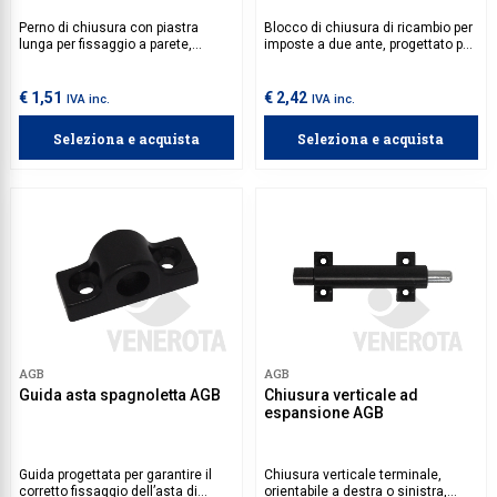
Perno di chiusura con piastra
Blocco di chiusura di ricambio per
lunga per fissaggio a parete,
imposte a due ante, progettato per
regolabile tramite chiave a brugola
permettere la semi apertura dei
da 5 mm. Da utilizzare in
battenti e mantenere la
combinazione con il gancio di
spagnoletta in posizione
€ 1,51
€ 2,42
IVA inc.
IVA inc.
chiusura. 2 viti 4x30 mm e
orizzontale. 2 viti 4x30 mm con
tassello da scegliere in base al
filetto idoneo al materiale
Seleziona e acquista
Seleziona e acquista
materiale da forare, da acquistare
dell'imposta da acquistare
separatamente.
separatamente.
AGB
AGB
Guida asta spagnoletta AGB
Chiusura verticale ad
espansione AGB
Guida progettata per garantire il
Chiusura verticale terminale,
corretto fissaggio dell’asta di
orientabile a destra o sinistra,