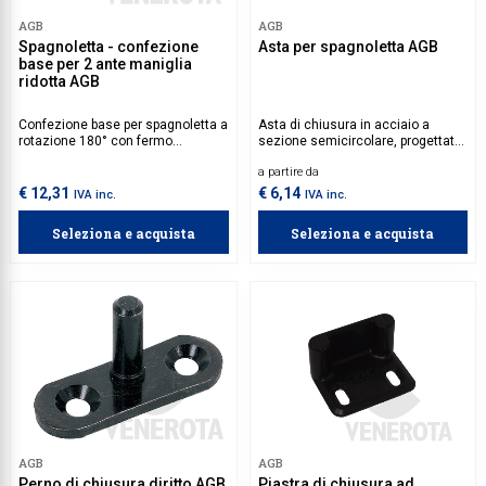
AGB
AGB
Collezione
Spagnoletta - confezione
Asta per spagnoletta AGB
base per 2 ante maniglia
Collezione
ridotta AGB
Complemen
Confezione base per spagnoletta a
Asta di chiusura in acciaio a
rotazione 180° con fermo
sezione semicircolare, progettata
Contract
maniglia, adatta a sistemi di
per facilitare il montaggio e
a partire da
imposte a due battenti. Viti 4x30
migliorare la tenuta alla torsione.
Piantane e
mm con filetto idoneo al materiale
Compatibile con tutti i sistemi
€ 12,31
€ 6,14
IVA inc.
IVA inc.
dell'imposta da acquistare
Abaco. Si consiglia di installare un
Ricambi e 
separatamente.
supporto guida asta ogni 400 mm
Seleziona e acquista
Seleziona e acquista
per evitare flessioni durante
l’utilizzo.
AGB
AGB
Perno di chiusura diritto AGB
Piastra di chiusura ad