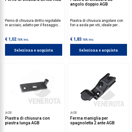
angolo doppio AGB
Perno di chiusura diritto regolabile
Piastra di chiusura angolare con
in acciaio, adatto per il fissaggio
fori a asola per viti, ideale per
su legno, alluminio o pvc. La
agevolare la foratura e il fissaggio
regolazione avviene tramite
in presenza di imposte a più ante,
chiave a brugola da 5 mm. 2 viti
incernierate a muro o con imbotte,
€ 1,02
€ 1,83
IVA inc.
IVA inc.
4x30 mm con filetto idoneo al
soprattutto nei casi in cui non sia
materiale della soglia da
presente una battuta di fermo in
Seleziona e acquista
Seleziona e acquista
acquistare separatamente.
corrispondenza. 2 viti 4x30 mm
con filetto idoneo al materiale
della soglia da acquistare
separatamente. (Per applicazioni a
muro deve essere fissata con
tassello).
AGB
AGB
Piastra di chiusura con
Ferma maniglia per
piastra lunga AGB
spagnoletta 2 ante AGB