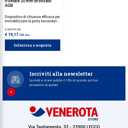
frontale 20 mm bronzato
AGB
Dispositivo di chiusura efficace per
immobilizzare la porta secondaria
di porte e portoni pesanti.
a partire da
€ 19,17
IVA inc.
Seleziona e acquista
Iscriviti alla newsletter
Iscriviti e ricevi subito il 10% di sconto sul tuo
prossimo acquisto
Via Tagliamento, 32 - 23900 LECCO