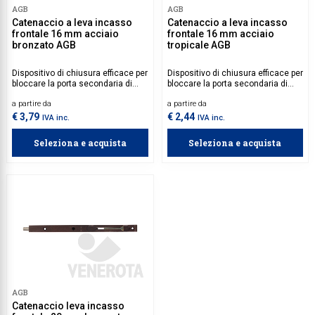
AGB
AGB
Collezione
Catenaccio a leva incasso
Catenaccio a leva incasso
frontale 16 mm acciaio
frontale 16 mm acciaio
bronzato AGB
tropicale AGB
Collezione
Complemen
Dispositivo di chiusura efficace per
Dispositivo di chiusura efficace per
bloccare la porta secondaria di
bloccare la porta secondaria di
Contract
porte e portoni.
porte e portoni.
a partire da
a partire da
€ 3,79
€ 2,44
Piantane e
IVA inc.
IVA inc.
Ricambi e 
Seleziona e acquista
Seleziona e acquista
AGB
Catenaccio leva incasso