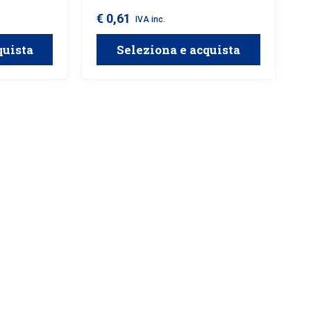
€ 0,61
IVA inc.
quista
Seleziona e acquista