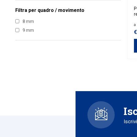
P
Filtra per
quadro / movimento
r
v
8 mm
a 
9 mm
€
Is
Iscriv