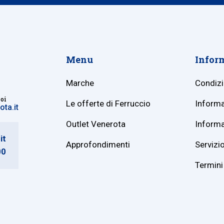
Menu
Infor
Marche
Condizi
noi
Le offerte di Ferruccio
Informa
ta.it
Outlet Venerota
Informa
it
Approfondimenti
Servizio
00
Termini