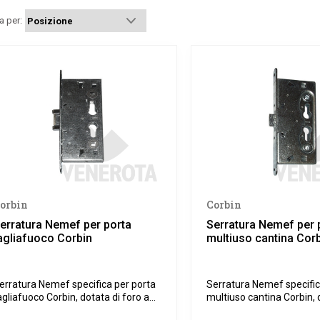
a per:
orbin
Corbin
erratura Nemef per porta
Serratura Nemef per 
agliafuoco Corbin
multiuso cantina Cor
erratura Nemef specifica per porta
Serratura Nemef specific
agliafuoco Corbin, dotata di foro a
multiuso cantina Corbin, 
ilindro.
foro a cilindro.