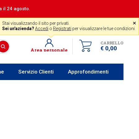
a il 24 agosto.
|
Assistenza gratuita
˟
+39 0341 256700
store@venerota.it
Stai visualizzando il sito per privati.
 lun al ven 8-12 14-18
Sei un'azienda?
Accedi
o
Registrati
per visualizzare le tue condizioni.
CARRELLO
€ 0,00
Area personale
he
Servizio Clienti
Approfondimenti