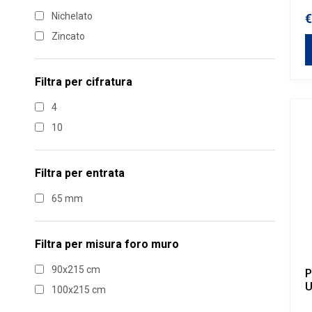
Nichelato
€
Zincato
Filtra per
cifratura
4
10
Filtra per
entrata
65 mm
Filtra per
misura foro muro
90x215 cm
P
U
100x215 cm