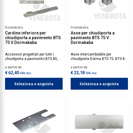
Dormakaba
Dormakaba
Cardine inferiore per
Asse per chiudiporta a
chiudiporta a pavimento BTS
pavimento BTS 75 V
75 V Dormakaba
Dormakaba
Accessori progettati per tutti i
Asse intercambiabile per
chiudiporta a pavimento BTS 80,
chiudiporta Dorma BTS 75, BTS 80
75 V, 84, 65.
e BTS 84.
a partire da
a partire da
€ 62,40
€ 23,18
IVA inc.
IVA inc.
Seleziona e acquista
Seleziona e acquista