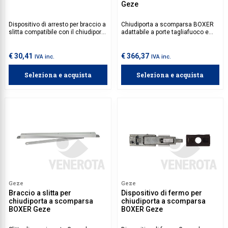
Geze
Dispositivo di arresto per braccio a
Chiudiporta a scomparsa BOXER
slitta compatibile con il chiudiporta
adattabile a porte tagliafuoco e
aereo modello TS 1500.
compatibile con diverse tipologie
di porte e telai. Braccio a slitta e
dispositivo di fermo da acquistare
€ 30,41
€ 366,37
IVA inc.
IVA inc.
separatamente.
Seleziona e acquista
Seleziona e acquista
Geze
Geze
Braccio a slitta per
Dispositivo di fermo per
chiudiporta a scomparsa
chiudiporta a scomparsa
BOXER Geze
BOXER Geze