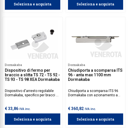
Seleziona e acquista
Seleziona e acquista
Dormakaba
Dormakaba
Dispositivo di fermo per
Chiudiporta a scomparsa ITS
braccio a slitta TS 72 - TS 92 -
96 - anta max 1100 mm
TS 93 - TS 98 XEA Dormakaba
Dormakaba
Dispositivo d'arresto regolabile
Chiudiporta a scomparsa ITS 96
Dormakaba, specifico per bracci a
Dormakaba con azionamento a
slitta di diversi modelli di
camma e funzione anta libera.
chiudiporta.
Adattabile su porte tagliafuoco,
offre versatilità su porte e telai.
€ 33,86
€ 360,82
IVA inc.
IVA inc.
Slitta di scorrimento e dispositivo
di arresto da acquistare
Seleziona e acquista
Seleziona e acquista
separatamente.