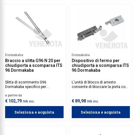
Dormakaba
Dormakaba
Braccio a slitta G96 N 20 per
Dispositivo di fermo per
chiudiporta a scomparsa ITS
chiudiporta a scomparsa ITS
96 Dormakaba
96 Dormakaba
Slitta di scorrimento G96
L'unità di blocco di arresto
Dormakaba specifico per
consente di bloccare la porta con
chiudiporta ITS 96.
precisione senza molla di ritorno.
a partire da
La forza di disinserimento può
essere adattata alla situazione
€ 102,79
€ 89,98
IVA inc.
IVA inc.
della porta. L'unità di arresto RF è
adatta sia per le porte DIN a
Seleziona e acquista
Seleziona e acquista
sinistra che per quelle DIN a
destra ed è prevista per la
dotazione successiva della guida
di scorrimento.