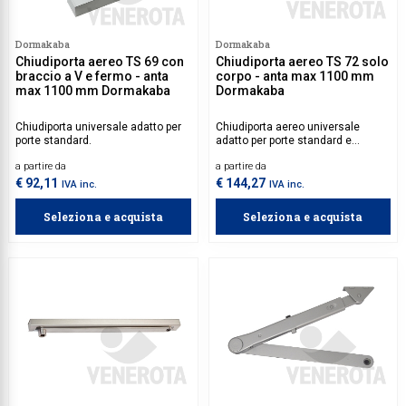
Collezione
Dormakaba
Dormakaba
Collezione
Chiudiporta aereo TS 69 con
Chiudiporta aereo TS 72 solo
braccio a V e fermo - anta
corpo - anta max 1100 mm
Complemen
max 1100 mm Dormakaba
Dormakaba
Contract
Chiudiporta universale adatto per
Chiudiporta aereo universale
porte standard.
adatto per porte standard e
Piantane e
tagliafuoco.
a partire da
a partire da
Ricambi e 
€ 92,11
€ 144,27
IVA inc.
IVA inc.
Seleziona e acquista
Seleziona e acquista