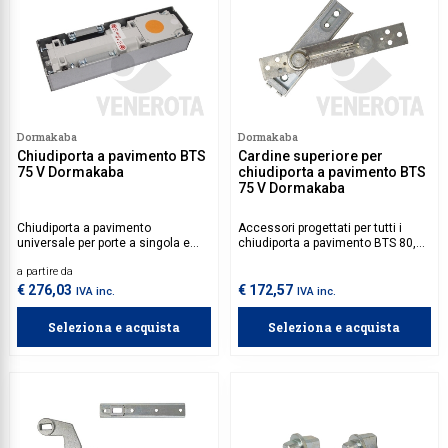
Dormakaba
Dormakaba
Chiudiporta a pavimento BTS
Cardine superiore per
75 V Dormakaba
chiudiporta a pavimento BTS
75 V Dormakaba
Chiudiporta a pavimento
Accessori progettati per tutti i
universale per porte a singola e
chiudiporta a pavimento BTS 80,
doppia azione.
75 V, 84, 65.
a partire da
€ 276,03
€ 172,57
IVA inc.
IVA inc.
Seleziona e acquista
Seleziona e acquista