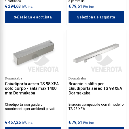
a partire da
a partire da
separatamente.
€ 294,63
€ 79,61
IVA inc.
IVA inc.
Seleziona e acquista
Seleziona e acquista
Dormakaba
Dormakaba
Chiudiporta aereo TS 98 XEA
Braccio a slitta per
solo corpo - anta max 1400
chiudiporta aereo TS 98 XEA
mm Dormakaba
Dormakaba
Chiudiporta con guida di
Braccio compatibile con il modello
scorrimento per ambienti privati e
TS 98 XEA.
per moderni spazi lavorativi.
€ 467,26
€ 79,61
IVA inc.
IVA inc.