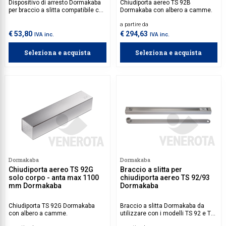
Dispositivo di arresto Dormakaba
Chiudiporta aereo TS 92B
per braccio a slitta compatibile con
Dormakaba con albero a camme.
il modello TS 90.
a partire da
€ 53,80
€ 294,63
IVA inc.
IVA inc.
Seleziona e acquista
Seleziona e acquista
Dormakaba
Dormakaba
Chiudiporta aereo TS 92G
Braccio a slitta per
solo corpo - anta max 1100
chiudiporta aereo TS 92/93
mm Dormakaba
Dormakaba
Chiudiporta TS 92G Dormakaba
Braccio a slitta Dormakaba da
con albero a camme.
utilizzare con i modelli TS 92 e TS
93. Fermo da acquistare