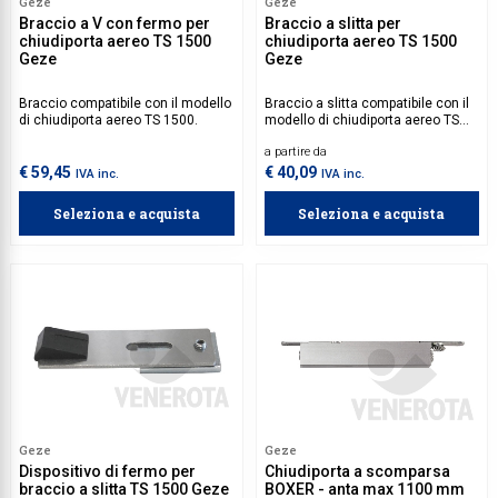
Geze
Geze
Braccio a V con fermo per
Braccio a slitta per
chiudiporta aereo TS 1500
chiudiporta aereo TS 1500
Geze
Geze
Braccio compatibile con il modello
Braccio a slitta compatibile con il
di chiudiporta aereo TS 1500.
modello di chiudiporta aereo TS
1500.
a partire da
€ 59,45
€ 40,09
IVA inc.
IVA inc.
Seleziona e acquista
Seleziona e acquista
Geze
Geze
Dispositivo di fermo per
Chiudiporta a scomparsa
braccio a slitta TS 1500 Geze
BOXER - anta max 1100 mm