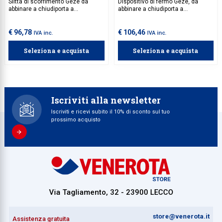
Slitta di scorrimento Geze da
Dispositivo di fermo Geze, da
abbinare a chiudiporta a
abbinare a chiudiporta a
scomparsa BOXER e dispositivo di
scomparsa BOXER e al braccio
fermo.
slitta.
€ 96,78
€ 106,46
IVA inc.
IVA inc.
Seleziona e acquista
Seleziona e acquista
Iscriviti alla newsletter
Iscriviti e ricevi subito il 10% di sconto sul tuo
prossimo acquisto
Via Tagliamento, 32 - 23900 LECCO
store@venerota.it
Assistenza gratuita