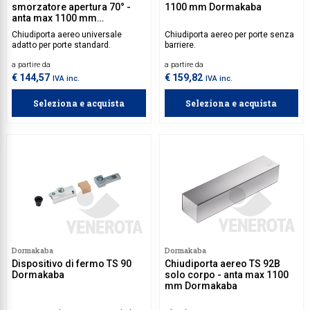
smorzatore apertura 70° -
1100 mm Dormakaba
anta max 1100 mm
Dormakaba
Chiudiporta aereo universale
Chiudiporta aereo per porte senza
adatto per porte standard.
barriere.
a partire da
a partire da
€ 144,57
€ 159,82
IVA inc.
IVA inc.
Seleziona e acquista
Seleziona e acquista
Dormakaba
Dormakaba
Dispositivo di fermo TS 90
Chiudiporta aereo TS 92B
Dormakaba
solo corpo - anta max 1100
mm Dormakaba