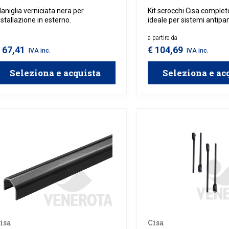
aniglia verniciata nera per
Kit scrocchi Cisa completo
nstallazione in esterno.
ideale per sistemi antipan
Disponibile in versione ve
laterale.
a partire da
 67,41
€ 104,69
IVA inc.
IVA inc.
Seleziona e acquista
Seleziona e ac
isa
Cisa