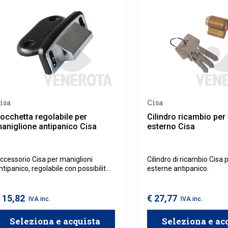
isa
Cisa
occhetta regolabile per
Cilindro ricambio pe
aniglione antipanico Cisa
esterno Cisa
ccessorio Cisa per maniglioni
Cilindro di ricambio Cisa 
ntipanico, regolabile con possibilità
esterne antipanico.
i installazione a sbalzo su profili con
ormonto da 14 mm a 24 mm.
 15,82
€ 27,77
IVA inc.
IVA inc.
Seleziona e acquista
Seleziona e ac