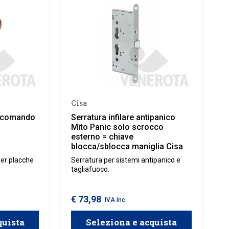
Cisa
r comando
Serratura infilare antipanico
Mito Panic solo scrocco
esterno = chiave
blocca/sblocca maniglia Cisa
per placche
Serratura per sistemi antipanico e
tagliafuoco.
€ 73,98
IVA inc.
quista
Seleziona e acquista