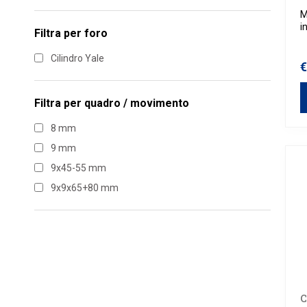
M
i
Filtra per
foro
Cilindro Yale
€
Filtra per
quadro / movimento
8 mm
9 mm
9x45-55 mm
9x9x65+80 mm
C