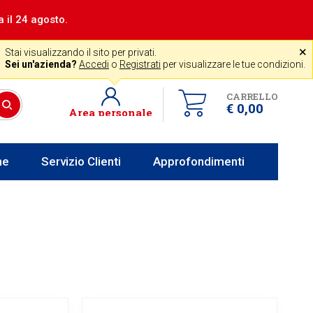
a il 24 agosto.
|
Assistenza gratuita
˟
+39 0341 256700
store@venerota.it
Stai visualizzando il sito per privati.
 lun al ven 8-12 14-18
Sei un'azienda?
Accedi
o
Registrati
per visualizzare le tue condizioni.
CARRELLO
€ 0,00
Area personale
he
Servizio Clienti
Approfondimenti