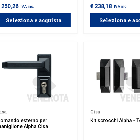
 250,26
€ 238,18
IVA inc.
IVA inc.
Seleziona e acquista
Seleziona e ac
isa
Cisa
omando esterno per
Kit scrocchi Alpha - 
aniglione Alpha Cisa