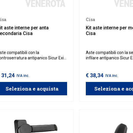
isa
Cisa
it aste interne per anta
Kit aste interne per m
econdaria Cisa
Cisa
ste compatibili con la
Aste compatibili con la s
ontroserratura antipanico Sicur Exit
infilare antipanico Sicur E
nta secondaria per montanti Cisa.
montanti scrocco + caten
 31,24
€ 38,34
IVA inc.
IVA inc.
Seleziona e acquista
Seleziona e ac