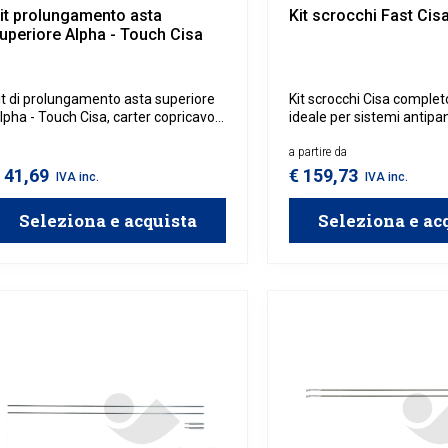
it prolungamento asta
Kit scrocchi Fast Cis
uperiore Alpha - Touch Cisa
it di prolungamento asta superiore
Kit scrocchi Cisa completo
lpha - Touch Cisa, carter copricavo
ideale per sistemi antipan
er maniglione antipanico Alpha.
Disponibile in versione ve
laterale.
a partire da
 41,69
€ 159,73
IVA inc.
IVA inc.
Seleziona e acquista
Seleziona e ac