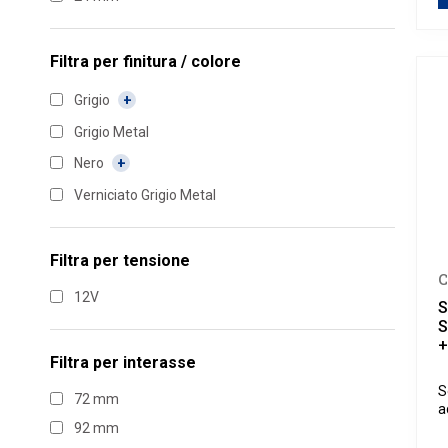
Filtra per
finitura / colore
Grigio
Grigio Metal
Nero
Verniciato Grigio Metal
Filtra per
tensione
C
12V
S
S
+
Filtra per
interasse
S
72 mm
a
92 mm