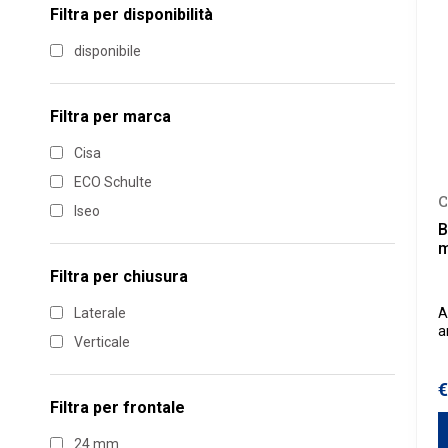
Filtra per disponibilità
disponibile
Filtra per marca
Cisa
ECO Schulte
C
Iseo
B
m
Filtra per
chiusura
Laterale
A
a
Verticale
d
s
€
Filtra per
frontale
24 mm