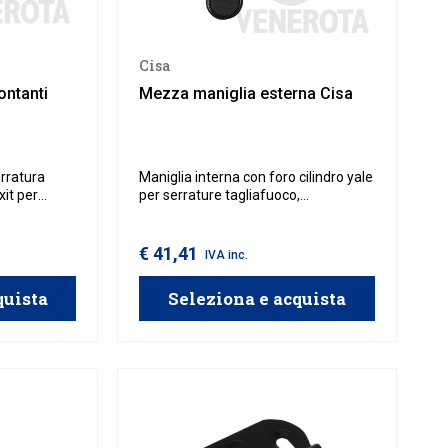
Cisa
ontanti
Mezza maniglia esterna Cisa
erratura
Maniglia interna con foro cilindro yale
xit per
per serrature tagliafuoco,
accio.
installazione in esterno.
€ 41,41
IVA inc.
quista
Seleziona e acquista