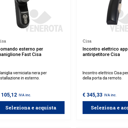
isa
Cisa
omando esterno per
Incontro elettrico app
aniglione Fast Cisa
antiripetitore Cisa
aniglia verniciata nera per
Incontro elettrico Cisa pe
nstallazione in esterno.
della porta da remoto.
 105,12
€ 345,33
IVA inc.
IVA inc.
Seleziona e acquista
Seleziona e ac