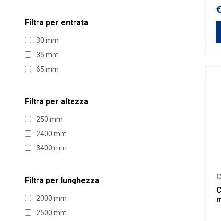
€
Filtra per
entrata
30 mm
35 mm
65 mm
Filtra per
altezza
250 mm
2400 mm
3400 mm
C
Filtra per
lunghezza
C
2000 mm
m
2500 mm