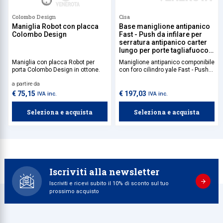
Colombo Design
Cisa
Maniglia Robot con placca
Base maniglione antipanico
Colombo Design
Fast - Push da infilare per
serratura antipanico carter
lungo per porte tagliafuoco
Cisa
Maniglia con placca Robot per
Maniglione antipanico componibile
porta Colombo Design in ottone.
con foro cilindro yale Fast - Push
Cisa. Serratura antipanico e barra
a partire da
da acquistare separatamente.
€ 75,15
€ 197,03
IVA inc.
IVA inc.
Seleziona e acquista
Seleziona e acquista
Iscriviti alla newsletter
Iscriviti e ricevi subito il 10% di sconto sul tuo
prossimo acquisto