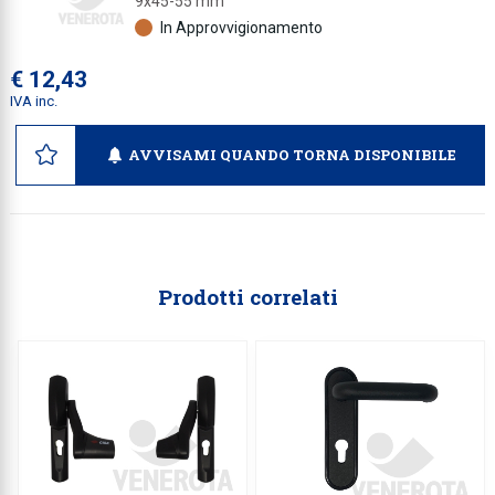
9x45-55 mm
In Approvvigionamento
Collezione
Collezione
€ 12,43
IVA inc.
Complemen
Contract
AVVISAMI QUANDO TORNA DISPONIBILE
Piantane e
Ricambi e 
Prodotti correlati