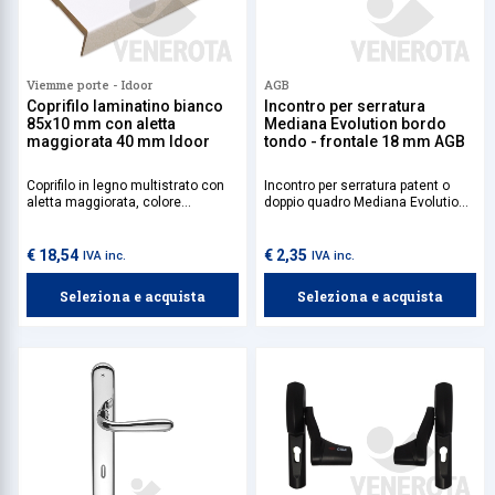
Viemme porte - Idoor
AGB
Coprifilo laminatino bianco
Incontro per serratura
85x10 mm con aletta
Mediana Evolution bordo
maggiorata 40 mm Idoor
tondo - frontale 18 mm AGB
Coprifilo in legno multistrato con
Incontro per serratura patent o
aletta maggiorata, colore
doppio quadro Mediana Evolution
laminatino bianco per porte
AGB con bordo tondo, frontale 18
interne, dimensione 85x10 mm.
mm e scrocco centrale.
Progettato per porte interne in
€ 18,54
€ 2,35
IVA inc.
IVA inc.
legno con apertura ambidestra.
Massima compatibilità con la
Seleziona e acquista
Seleziona e acquista
serratura.