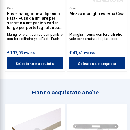
Cisa
Cisa
Base maniglione antipanico
Mezza maniglia esterna Cisa
Fast - Push da infilare per
serratura antipanico carter
lungo per porte tagliafuoco
Cisa
Maniglione antipanico componibile
Maniglia interna con foro cilindro
con foro cilindro yale Fast - Push
yale per serrature tagliafuoco,
Cisa. Serratura antipanico e barra
installazione in esterno.
da acquistare separatamente.
€ 197,03
€ 41,41
IVA inc.
IVA inc.
Seleziona e acquista
Seleziona e acquista
Hanno acquistato anche