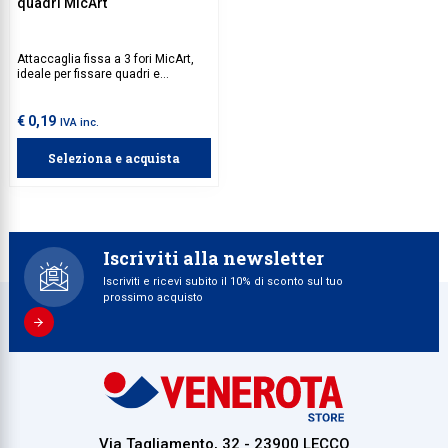
quadri MicArt
Attaccaglia fissa a 3 fori MicArt,
ideale per fissare quadri e
decorazioni murali in modo sicuro.
Garantisce stabilità e una facile
installazione, rendendola perfetta
€ 0,19
IVA inc.
per ambienti domestici e
professionali. Disponibile in tre
Seleziona e acquista
diverse misure per adattarsi a ogni
esigenza.
Iscriviti alla newsletter
Iscriviti e ricevi subito il 10% di sconto sul tuo
prossimo acquisto
Via Tagliamento, 32 - 23900 LECCO