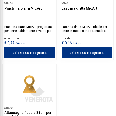
MicArt
MicArt
Collezione
Piastrina piana MicArt
Lastrina dritta MicArt
Collezione
Complemen
Piastrina piana MicArt, progettata
Lastrina dritta MicArt, ideale per
per unire saldamente diverse parti
unire in modo sicuro pannelli e
Contract
garantendo stabilità e durata.
strutture nei mobili. Realizzata in
a partire da
a partire da
Realizzata con materiali
materiale resistente e progettata
resistenti, è ideale per mobili
per offrire robustezza e stabilità, si
€ 0,22
€ 0,16
Piantane e
IVA inc.
IVA inc.
moderni e funzionali, assicurando
distingue per la facilità di
un montaggio semplice e
installazione, rendendola perfetta
Ricambi e 
Seleziona e acquista
Seleziona e acquista
affidabile.
per assemblaggi precisi e duraturi.
MicArt
Attaccaglia fissa a 3 fori per