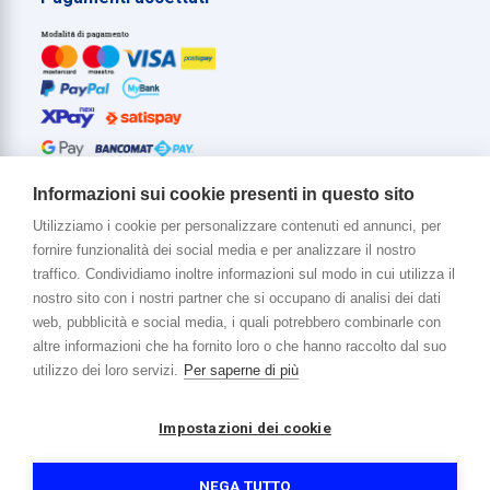
Informazioni sui cookie presenti in questo sito
Utilizziamo i cookie per personalizzare contenuti ed annunci, per
fornire funzionalità dei social media e per analizzare il nostro
Di più su di noi
traffico. Condividiamo inoltre informazioni sul modo in cui utilizza il
www.venerota.it
nostro sito con i nostri partner che si occupano di analisi dei dati
web, pubblicità e social media, i quali potrebbero combinarle con
altre informazioni che ha fornito loro o che hanno raccolto dal suo
utilizzo dei loro servizi.
Per saperne di più
Impostazioni dei cookie
Copyright © 2026 Venerota Store. Tutti i diritti riservati
P. IVA e Cod. Fiscale 01215890136
Registro imprese Lecco REA 174228
NEGA TUTTO