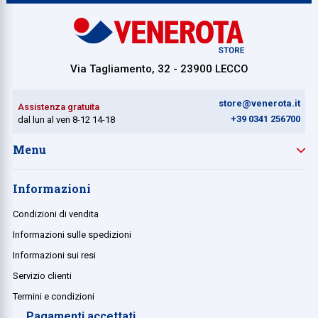
Collezione
Collezione
Via Tagliamento, 32 - 23900 LECCO
Complemen
Contract
store@venerota.it
Assistenza gratuita
Piantane e
+39 0341 256700
dal lun al ven 8-12 14-18
Ricambi e 
Menu
Informazioni
Condizioni di vendita
Informazioni sulle spedizioni
Informazioni sui resi
Servizio clienti
Termini e condizioni
Pagamenti accettati