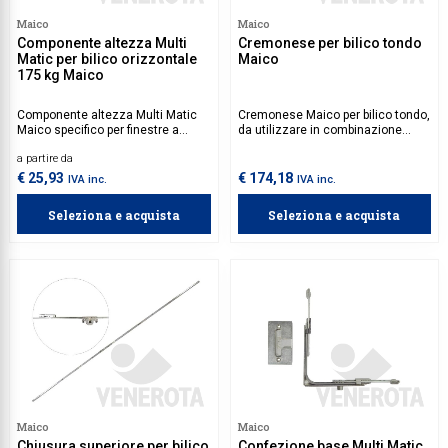
Maico
Maico
Collezione
Componente altezza Multi
Cremonese per bilico tondo
Matic per bilico orizzontale
Maico
Collezione
175 kg Maico
Complemen
Componente altezza Multi Matic
Cremonese Maico per bilico tondo,
Maico specifico per finestre a
da utilizzare in combinazione
Contract
bilico orizzontale dotate di
della chiusura superiore per bilico
a partire da
cerniere con portata 175 kg.
tondo.
Piantane e
€ 25,93
€ 174,18
IVA inc.
IVA inc.
Ricambi e 
Seleziona e acquista
Seleziona e acquista
Maico
Maico
Chiusura superiore per bilico
Confezione base Multi Matic