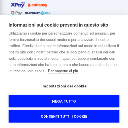
Informazioni sui cookie presenti in questo sito
Utilizziamo i cookie per personalizzare contenuti ed annunci, per
fornire funzionalità dei social media e per analizzare il nostro
Di più su di noi
traffico. Condividiamo inoltre informazioni sul modo in cui utilizza il
www.venerota.it
nostro sito con i nostri partner che si occupano di analisi dei dati
web, pubblicità e social media, i quali potrebbero combinarle con
altre informazioni che ha fornito loro o che hanno raccolto dal suo
utilizzo dei loro servizi.
Per saperne di più
Impostazioni dei cookie
Copyright © 2026 Venerota Store. Tutti i diritti riservati
P. IVA e Cod. Fiscale 01215890136
Registro imprese Lecco REA 174228
NEGA TUTTO
Capitale sociale 364.000,00 euro i.v.
Informativa sulla privacy e cookie
Accessibilità
Credits
CONSENTI TUTTI I COOKIE
Filtri
(0)