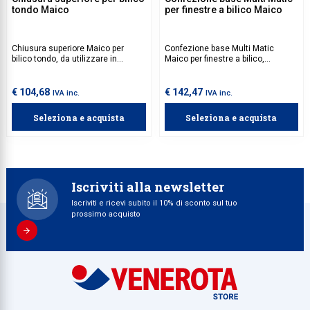
tondo Maico
per finestre a bilico Maico
Chiusura superiore Maico per
Confezione base Multi Matic
bilico tondo, da utilizzare in
Maico per finestre a bilico,
combinazione della cremonese
composta da 4 movimenti angolari
per bilico tondo.
con punto di chiusura a nottolino e
4 incontri.
€ 104,68
€ 142,47
IVA inc.
IVA inc.
Seleziona e acquista
Seleziona e acquista
Iscriviti alla newsletter
Iscriviti e ricevi subito il 10% di sconto sul tuo
prossimo acquisto