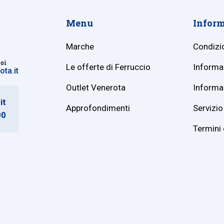
Menu
Inform
Marche
Condizio
noi
Le offerte di Ferruccio
Informaz
ta.it
Outlet Venerota
Informaz
it
Approfondimenti
Servizio 
00
Termini 