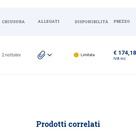
ALLEGATI
PREZZO
CHIUSURA
DISPONIBILITÀ
Espandi
€ 174,1
Scarica
2 nottolini
Limitata
gli
IVA inc.
allegati
Prodotti correlati