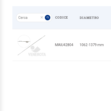
Cerca
CODICE
DIAMETRO
Pulisci
Applica
MAIU42804
1062-1379 mm