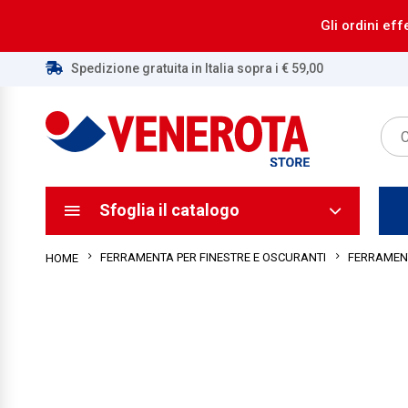
Gli ordini eff
Spedizione gratuita in Italia sopra i € 59,00
ca
ca
Sfoglia il catalogo
FERRAMENTA PER FINESTRE E OSCURANTI
FERRAMENT
HOME