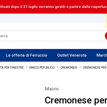
ettuati dopo il 31 luglio verranno gestiti a partire dalla riapertur
Le offerte di Ferruccio
Outlet Venerota
Marc
CREMONESE PER 
A PER FINESTRE
MAICO PER BILICO
CREMONESI
Maico
Cremonese per 