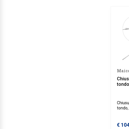
Maic
Chius
tond
Chiusu
tondo,
della 
€ 10