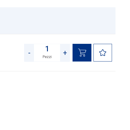
8
-
+
Pezzi
Quantità