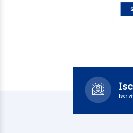
S
Isc
Iscriv