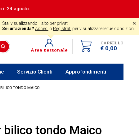
a il 24 agosto.
|
Assistenza gratuita
˟
+39 0341 256700
store@venerota.it
Stai visualizzando il sito per privati.
dal lun al ven 8-12 14-18
Sei un'azienda?
Accedi
o
Registrati
per visualizzare le tue condizioni.
CARRELLO
€ 0,00
Area personale
he
Servizio Clienti
Approfondimenti
BILICO TONDO MAICO
bilico tondo Maico