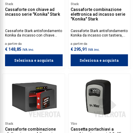
Stark
Stark
Collezione
Cassaforte con chiave ad
Cassaforte combinazione
incasso serie "Konika" Stark
elettronica ad incasso serie
"Konika" Stark
Collezione
Complemen
Cassaforte Stark antisfondamento
Cassaforte Stark antisfondamento
Konika da incasso con chiave
Konika da incasso con tastiera,
Contract
serie 1200 con certificazione
con livello di sicurezza S2
a partire da
a partire da
classe S2 della EN 14450.
secondo EN 14450:2017 e ECB.S
C10
€ 148,85
€ 295,91
Piantane e
IVA inc.
IVA inc.
Ricambi e 
Seleziona e acquista
Seleziona e acquista
Stark
Viro
Cassaforte combinazione
Cassetta portachiavi a