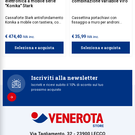
elettronica a mobile serie
combinazione variabile Viro
"Konika" Stark
Cassaforte Stark antisfondamento
Cassettina portachiavi con
Konika a mobile con tastiera, con
fissaggio a muro per androni
livello di sicurezza S2 secondo EN
condominiali e altri spazi
14450:2017 e ECB.S C10
condivisi, mantiene le chiavi di
servizio accessibili solo a chi
€ 474,40
€ 35,99
IVA inc.
IVA inc.
conosce la combinazione.
Seleziona e acquista
Seleziona e acquista
Iscriviti alla newsletter
Iscriviti e ricevi subito il 10% di sconto sul tuo
prossimo acquisto
Via Tagliamento, 32 - 23900 LECCO