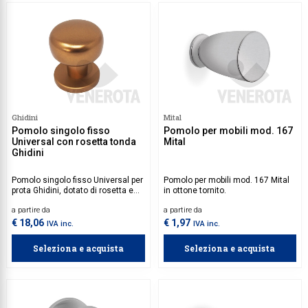
Ghidini
Mital
Pomolo singolo fisso
Pomolo per mobili mod. 167
Universal con rosetta tonda
Mital
Ghidini
Pomolo singolo fisso Universal per
Pomolo per mobili mod. 167 Mital
prota Ghidini, dotato di rosetta e
in ottone tornito.
bocchetta tonda in alluminio.
a partire da
a partire da
€ 18,06
€ 1,97
IVA inc.
IVA inc.
Seleziona e acquista
Seleziona e acquista