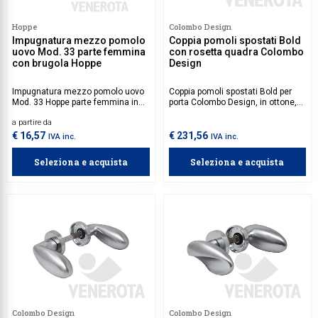
Collezione Time
Hoppe
Colombo Design
Impugnatura mezzo pomolo
Coppia pomoli spostati Bold
Collezione Trenta
uovo Mod. 33 parte femmina
con rosetta quadra Colombo
con brugola Hoppe
Design
Complementi d'arredo
Impugnatura mezzo pomolo uovo
Coppia pomoli spostati Bold per
Contract
Mod. 33 Hoppe parte femmina in
porta Colombo Design, in ottone,
alluminio. Quadro da acquistare
da utilizzare su porte con
Piantane e colonne
a partire da
separatamente.
spessore 30-60 mm.
€ 16,57
€ 231,56
IVA inc.
IVA inc.
Ricambi e accessori
Seleziona e acquista
Seleziona e acquista
Colombo Design
Colombo Design