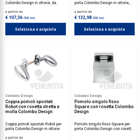
Colombo Design in ottone, da
porta Colombo Design in ottone,
utilizzare su porte con spessore
da utilizzare su porte con
a partire da
a partire da
30-60 mm.
spessore 53-62 mm.
€ 107,36
€ 132,98
IVA inc.
IVA inc.
Seleziona e acquista
Seleziona e acquista
Colombo Design
Colombo Design
Coppia pomoli spostati
Pomolo singolo fisso
Robot con rosetta stretta e
Square con rosetta Colombo
molla Colombo Design
Design
Coppia pomoli spostati Robot per
Pomolo singolo fisso Square per
porta Colombo Design in ottone.
porta Colombo Design con rosetta
quadra in ottone.
a partire da