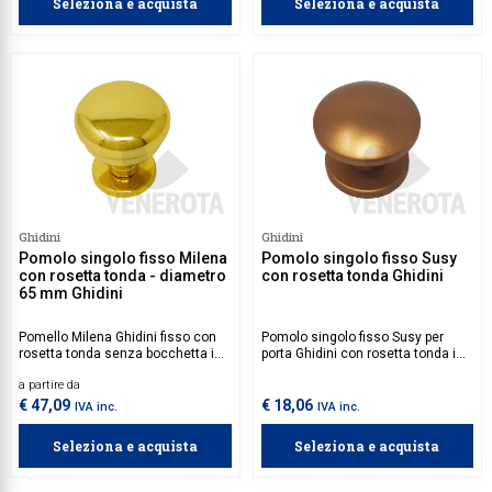
Seleziona e acquista
Seleziona e acquista
Ghidini
Ghidini
Pomolo singolo fisso Milena
Pomolo singolo fisso Susy
con rosetta tonda - diametro
con rosetta tonda Ghidini
65 mm Ghidini
Pomello Milena Ghidini fisso con
Pomolo singolo fisso Susy per
rosetta tonda senza bocchetta in
porta Ghidini con rosetta tonda in
ottone.
alluminio.
a partire da
€ 47,09
€ 18,06
IVA inc.
IVA inc.
Seleziona e acquista
Seleziona e acquista