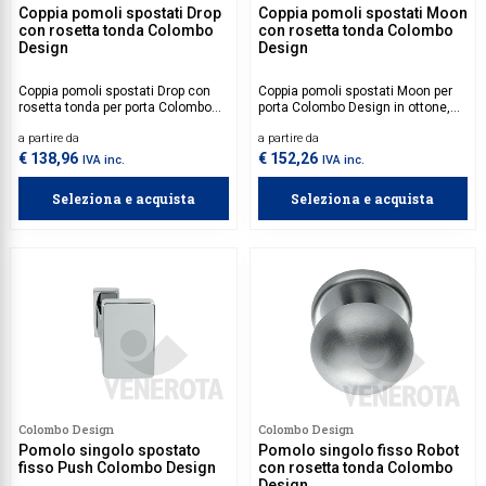
Coppia pomoli spostati Drop
Coppia pomoli spostati Moon
con rosetta tonda Colombo
con rosetta tonda Colombo
Design
Design
Coppia pomoli spostati Drop con
Coppia pomoli spostati Moon per
rosetta tonda per porta Colombo
porta Colombo Design in ottone,
Design in ottone, da utilizzare su
da utilizzare su porte con
a partire da
a partire da
porte con spessore 30-60 mm.
spessore 30-60 mm.
€ 138,96
€ 152,26
IVA inc.
IVA inc.
Seleziona e acquista
Seleziona e acquista
Colombo Design
Colombo Design
Pomolo singolo spostato
Pomolo singolo fisso Robot
fisso Push Colombo Design
con rosetta tonda Colombo
Design