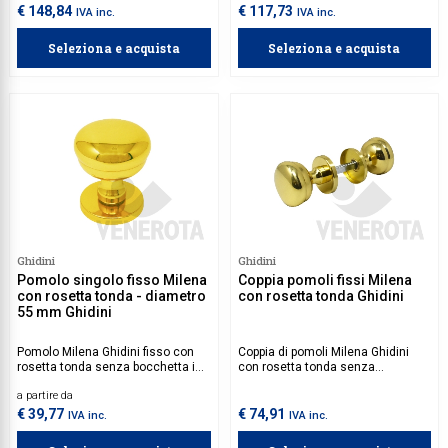
€ 148,84
€ 117,73
IVA inc.
IVA inc.
Seleziona e acquista
Seleziona e acquista
Ghidini
Ghidini
Pomolo singolo fisso Milena
Coppia pomoli fissi Milena
con rosetta tonda - diametro
con rosetta tonda Ghidini
55 mm Ghidini
Pomolo Milena Ghidini fisso con
Coppia di pomoli Milena Ghidini
rosetta tonda senza bocchetta in
con rosetta tonda senza
ottone.
bocchetta in ottone.
a partire da
€ 39,77
€ 74,91
IVA inc.
IVA inc.