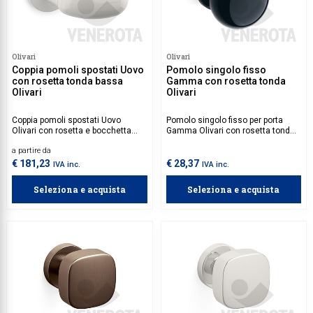
Olivari
Olivari
Coppia pomoli spostati Uovo
Pomolo singolo fisso
con rosetta tonda bassa
Gamma con rosetta tonda
Olivari
Olivari
Coppia pomoli spostati Uovo
Pomolo singolo fisso per porta
Olivari con rosetta e bocchetta
Gamma Olivari con rosetta tonda
tonda bassa in ottone.
in nylon.
a partire da
€ 181,23
€ 28,37
IVA inc.
IVA inc.
Seleziona e acquista
Seleziona e acquista