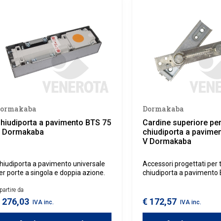
ormakaba
Dormakaba
hiudiporta a pavimento BTS 75
Cardine superiore pe
 Dormakaba
chiudiporta a pavime
V Dormakaba
hiudiporta a pavimento universale
Accessori progettati per tu
er porte a singola e doppia azione.
chiudiporta a pavimento 
V, 84, 65.
partire da
 276,03
€ 172,57
IVA inc.
IVA inc.