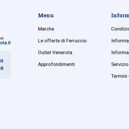
Menu
Inform
Marche
Condizio
noi
Le offerte di Ferruccio
Informaz
ta.it
Outlet Venerota
Informaz
it
Approfondimenti
Servizio 
00
Termini 