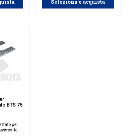
quista
Seleziona e acquista
er
nto BTS 75
ettato per
 pavimento
kaba.