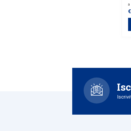
a 
€
Isc
Iscriv