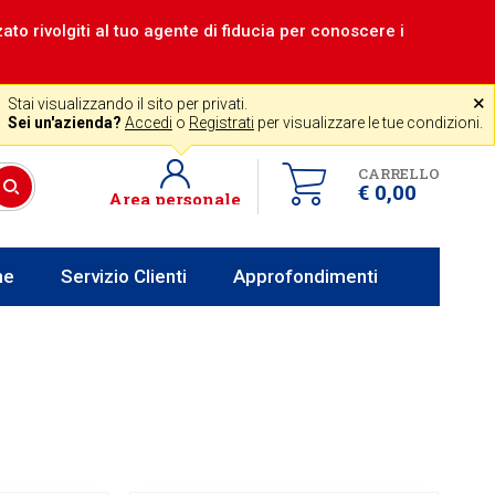
zzato rivolgiti al tuo agente di fiducia per conoscere i
|
Assistenza gratuita
˟
+39 0341 256700
store@venerota.it
Stai visualizzando il sito per privati.
dal lun al ven 8-12 14-18
Sei un'azienda?
Accedi
o
Registrati
per visualizzare le tue condizioni.
CARRELLO
€ 0,00
Area personale
he
Servizio Clienti
Approfondimenti