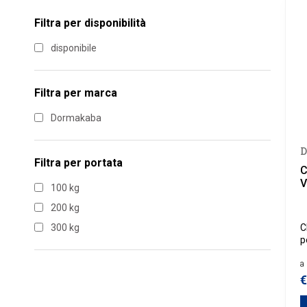
Filtra per disponibilità
disponibile
Filtra per marca
Dormakaba
D
Filtra per
portata
C
V
100 kg
200 kg
300 kg
C
p
a 
€