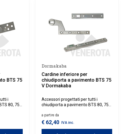
Dormakaba
r
Cardine inferiore per
nto BTS 75
chiudiporta a pavimento BTS 75
V Dormakaba
tti i
Accessori progettati per tutti i
BTS 80, 75
chiudiporta a pavimento BTS 80, 75
V, 84, 65.
a partire da
€ 62,40
IVA inc.