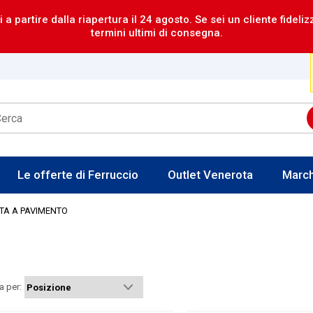
i a partire dalla riapertura il 24 agosto. Se sei un cliente fideli
termini ultimi di consegna.
Le offerte di Ferruccio
Outlet Venerota
Marc
TA A PAVIMENTO
a per: