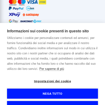
Informazioni sui cookie presenti in questo sito
Utilizziamo i cookie per personalizzare contenuti ed annunci, per
fornire funzionalità dei social media e per analizzare il nostro
Di più su di noi
traffico. Condividiamo inoltre informazioni sul modo in cui utilizza il
www.venerota.it
nostro sito con i nostri partner che si occupano di analisi dei dati
web, pubblicità e social media, i quali potrebbero combinarle con
altre informazioni che ha fornito loro o che hanno raccolto dal suo
utilizzo dei loro servizi.
Per saperne di più
Impostazioni dei cookie
Copyright © 2026 Venerota Store. Tutti i diritti riservati
P. IVA e Cod. Fiscale 01215890136
Registro imprese Lecco REA 174228
NEGA TUTTO
Capitale sociale 364.000,00 euro i.v.
Informativa sulla privacy e cookie
Accessibilità
Credits