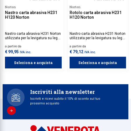
Norton
Norton
Collezione
Nastro carta abrasiva H231
Rotolo carta abrasiva H231
H120 Norton
H120 Norton
Collezione
Complemen
Nastro carta abrasiva H231 Norton
Nastro carta abrasiva H231 Norton
utilizzata per la levigatura su legni
utilizzata per la levigatura su legni
Contract
duri e metalli.
duri e metalli.
a partire da
a partire da
Piantane e
€ 99,95
€ 79,12
IVA inc.
IVA inc.
Ricambi e 
Seleziona e acquista
Seleziona e acquista
Iscriviti alla newsletter
Iscriviti e ricevi subito il 10% di sconto sul tuo
prossimo acquisto