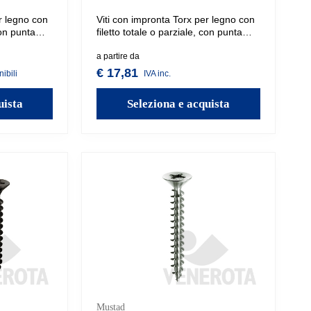
r legno con
Viti con impronta Torx per legno con
con punta
filetto totale o parziale, con punta
in varie
autofilettante. Disponibili in varie
misure.
a partire da
€ 17,81
ibili
IVA inc.
uista
Seleziona e acquista
Mustad