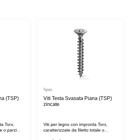
Spax
ana (TSP)
Viti Testa Svasata Piana (TSP)
zincate
ta Torx,
Viti per legno con impronta Torx,
le o parziale
caratterizzate da filetto totale o
ttante.
parziale e dotate di punta