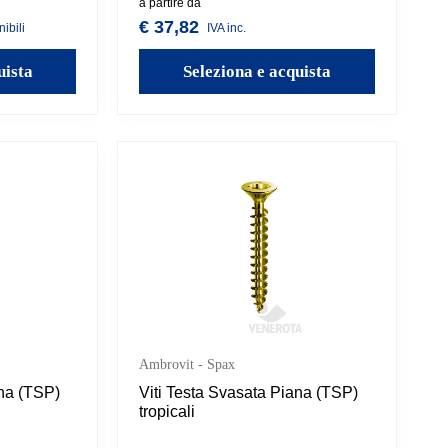
ure.
autofilettante. Disponibili in varie
a partire da
misure.
€ 37,82
ibili
IVA inc.
uista
Seleziona e acquista
Ambrovit - Spax
ana (TSP)
Viti Testa Svasata Piana (TSP)
tropicali