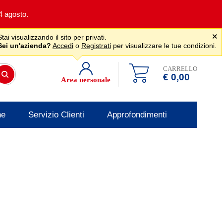
24 agosto.
|
Assistenza gratuita
˟
Stai visualizzando il sito per privati.
+39 0341 256700
store@venerota.it
dal lun al ven 8-12 14-18
Sei un'azienda?
Accedi
o
Registrati
per visualizzare le tue condizioni.
CARRELLO
€ 0,00
Area personale
he
Servizio Clienti
Approfondimenti