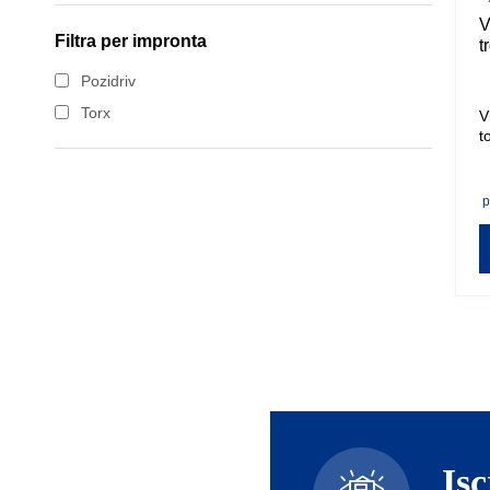
V
35 mm
Filtra per
impronta
t
40 mm
Pozidriv
45 mm
Torx
V
50 mm
t
a
55 mm
p
60 mm
D
p
70 mm
80 mm
90 mm
100 mm
110 mm
120 mm
130 mm
140 mm
Isc
150 mm