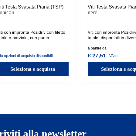
iti Testa Svasata Piana (TSP)
Viti Testa Svasata Pi
ropicali
nere
iti con impronta Pozidriv con filetto
Viti con impronta Pozidriv
otale o parziale, con punta
totale, disponibili in dive
utoforante che non necessita
Rappresentano una solu
reforo anche nei materiali più duri.
versatile e affidabile per i
a partire da
isponibili in varie misure.
di componenti, combina
€ 27,51
iù opzioni di acquisto disponibili
IVA inc.
funzionalità pratiche con 
discreta.
Seleziona e acquista
Seleziona e acq
riviti alla newsletter