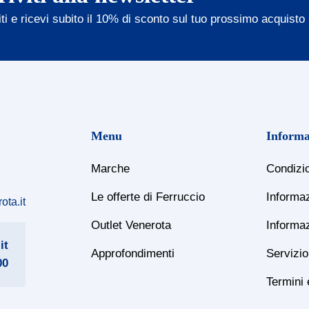
iti e ricevi subito il 10% di sconto sul tuo prossimo acquisto
Menu
Informa
Marche
Condizio
Le offerte di Ferruccio
Informaz
ta.it
Outlet Venerota
Informaz
it
Approfondimenti
Servizio 
00
Termini 