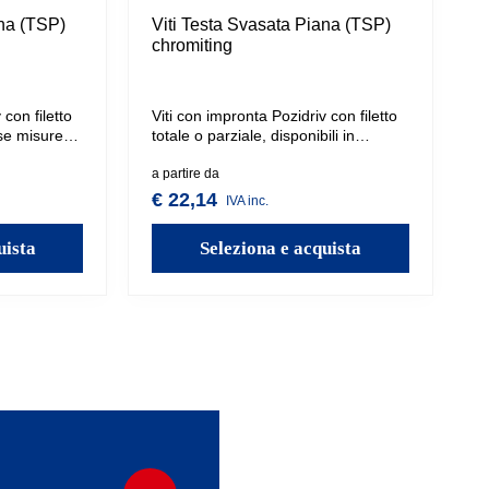
ana (TSP)
Viti Testa Svasata Piana (TSP)
chromiting
 con filetto
Viti con impronta Pozidriv con filetto
rse misure.
totale o parziale, disponibili in
zione
diverse misure. Impronta ad elevata
l fissaggio
profondità per consentire un ottimo
a partire da
ndo
accoppiamento, mentre la punta
€ 22,14
IVA inc.
un'estetica
filettata offre una presa sicura senza
slittamenti.
uista
Seleziona e acquista