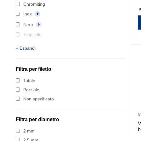
p
Chromiting
D
p
Inox
Nero
Tropicale
Wirox Argento
+ Espandi
Zincato
Filtra per
filetto
Totale
Parziale
Non specificato
M
Filtra per
diametro
V
b
2 mm
2,5 mm