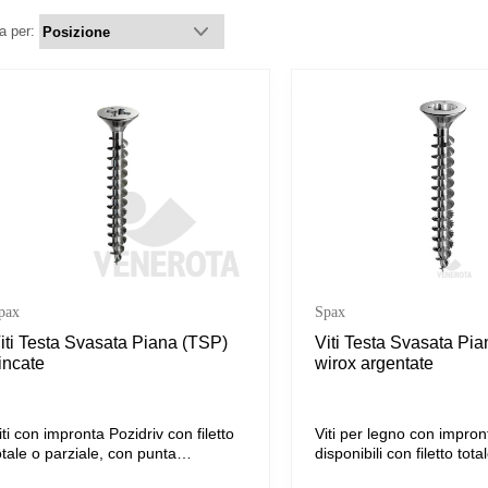
a per:
pax
Spax
iti Testa Svasata Piana (TSP)
Viti Testa Svasata Pi
incate
wirox argentate
iti con impronta Pozidriv con filetto
Viti per legno con impron
otale o parziale, con punta
disponibili con filetto tota
utoforante che non necessita
e dotate di punta autofile