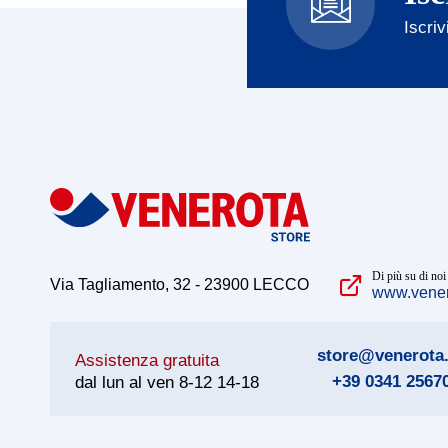
160 mm
Iscriv
180 mm
200 mm
220 mm
240 mm
260 mm
280 mm
300 mm
340 mm
380 mm
Di più su di noi
Via Tagliamento, 32 - 23900 LECCO
www.venero
400 mm
450 mm
store@venerota.
Assistenza gratuita
+39 0341 2567
dal lun al ven 8-12 14-18