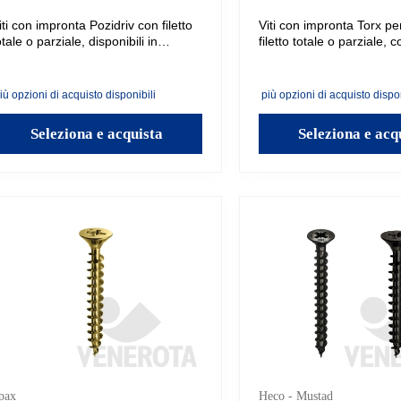
iti con impronta Pozidriv con filetto
Viti con impronta Torx pe
otale o parziale, disponibili in
filetto totale o parziale, 
iverse misure. Con punta
autofilettante. Disponibili 
utoforante che non necessita
misure.
reforo anche nei materiali più duri.
iù opzioni di acquisto disponibili
più opzioni di acquisto dispon
Seleziona e acquista
Seleziona e acq
pax
Heco - Mustad