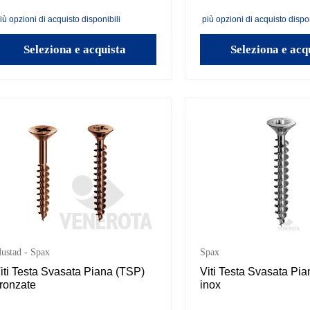
reforo anche nei materiali più duri.
Disponibili in diverse mis
isponibili in varie misure.
iù opzioni di acquisto disponibili
più opzioni di acquisto dispon
Seleziona e acquista
Seleziona e acq
ustad - Spax
Spax
iti Testa Svasata Piana (TSP)
Viti Testa Svasata Pi
ronzate
inox