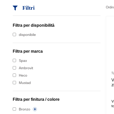
Filtri
Ordin
Filtra per disponibilità
disponibile
Filtra per marca
Spax
Ambrovit
S
Heco
V
Mustad
z
Filtra per
finitura / colore
V
t
Bronzo
a