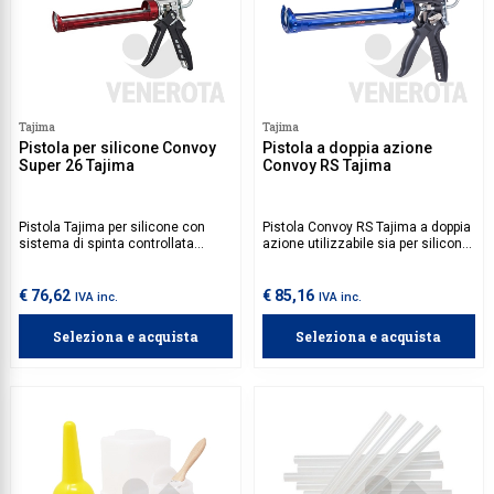
Tajima
Tajima
Pistola per silicone Convoy
Pistola a doppia azione
Super 26 Tajima
Convoy RS Tajima
Pistola Tajima per silicone con
Pistola Convoy RS Tajima a doppia
sistema di spinta controllata
azione utilizzabile sia per silicone
anche per materiali densi.
che per resine, infatti a seconda
Impugnatura rotante e interruzione
del materiale si può aumentare o
automatica anti-sprechi.
diminuire il rapporto di
€ 76,62
€ 85,16
IVA inc.
IVA inc.
compressione della pistola.
Seleziona e acquista
Seleziona e acquista