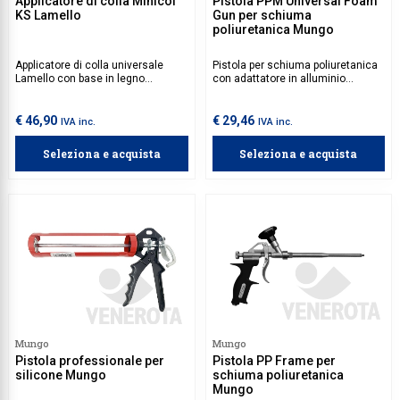
Applicatore di colla Minicol
Pistola PPM Universal Foam
KS Lamello
Gun per schiuma
poliuretanica Mungo
Applicatore di colla universale
Pistola per schiuma poliuretanica
Lamello con base in legno
con adattatore in alluminio
massiccio che evita l'indurimento
universale per tutte le bombole di
della colla, ideale per fresate da 4
schiuma poliuretanica in
mm.
commercio. Dotata di valvola di
€ 46,90
€ 29,46
IVA inc.
IVA inc.
non-ritorno in acciaio inox, ugello
in rame nichelato, asta in acciaio
Seleziona e acquista
Seleziona e acquista
inox e corpo in lega di alluminio
Mungo
Mungo
Pistola professionale per
Pistola PP Frame per
silicone Mungo
schiuma poliuretanica
Mungo