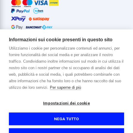
Informazioni sui cookie presenti in questo sito
Utilizziamo i cookie per personalizzare contenuti ed annunci, per
fornire funzionalità dei social media e per analizzare il nostro
Di più su di noi
traffico. Condividiamo inoltre informazioni sul modo in cui utilizza il
www.venerota.it
nostro sito con i nostri partner che si occupano di analisi dei dati
web, pubblicità e social media, i quali potrebbero combinarle con
altre informazioni che ha fornito loro o che hanno raccolto dal suo
utilizzo dei loro servizi.
Per saperne di più
Impostazioni dei cookie
Copyright © 2026 Venerota Store. Tutti i diritti riservati
P. IVA e Cod. Fiscale 01215890136
Registro imprese Lecco REA 174228
NEGA TUTTO
Capitale sociale 364.000,00 euro i.v.
Informativa sulla privacy e cookie
Accessibilità
Credits