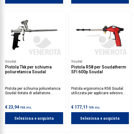
Soudal
Soudal
Pistola Tkk per schiuma
Pistola R58 per Soudatherm
poliuretanica Soudal
SFI 600p Soudal
Pistola per schiuma poliuretanica
Pistola ergonomica R58 Soudal
Soudal dotata di adattatore
utilizzata per applicare adesivo
universale, perfetta per
Soudatherm SFI 600p Soudal.
l'applicazione di schiuma
poliuretanica.
€ 23,94
€ 177,11
IVA inc.
IVA inc.
Seleziona e acquista
Seleziona e acquista