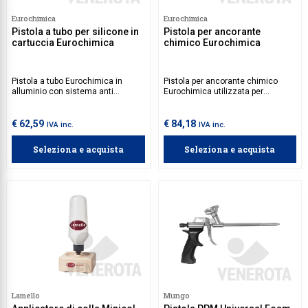
Eurochimica
Eurochimica
Collezione
Pistola a tubo per silicone in
Pistola per ancorante
cartuccia Eurochimica
chimico Eurochimica
Collezione
Complemen
Pistola a tubo Eurochimica in
Pistola per ancorante chimico
Contract
alluminio con sistema anti
Eurochimica utilizzata per
sgocciolatura.
estrudere tutti gli ancoranti
chimici in bombola da 410 ml
Piantane e
massimo.
€ 62,59
€ 84,18
IVA inc.
IVA inc.
Ricambi e 
Seleziona e acquista
Seleziona e acquista
Lamello
Mungo