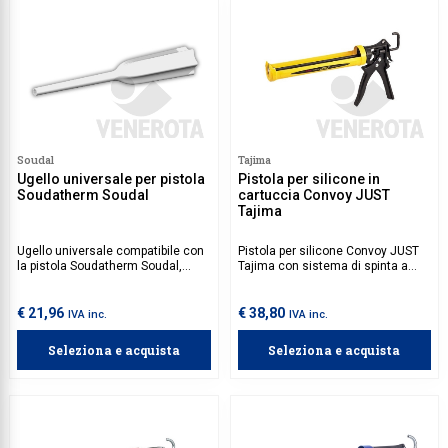
Soudal
Tajima
Ugello universale per pistola
Pistola per silicone in
Soudatherm Soudal
cartuccia Convoy JUST
Tajima
Ugello universale compatibile con
Pistola per silicone Convoy JUST
la pistola Soudatherm Soudal,
Tajima con sistema di spinta a
permette l'applicazione del
doppia piastra per un controllo
Soudatherm SFI 600p nei giunti
uniforme del prodotto. Adatta a
vetro-profilo.
prodotti chimici a media densità.
€ 21,96
€ 38,80
IVA inc.
IVA inc.
Seleziona e acquista
Seleziona e acquista