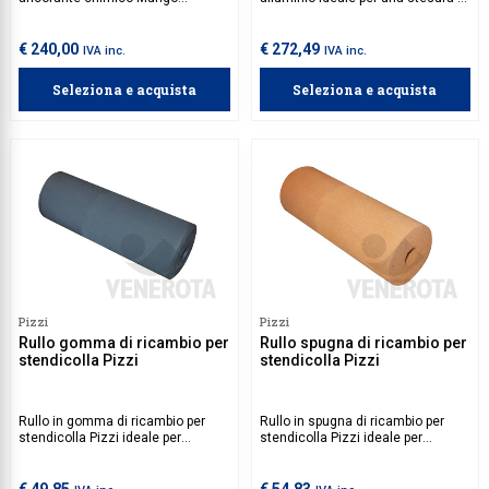
utilizzata per l'applicazione
colle e adesivi su pannelli e bordi.
dell'ancorante chimico Ancorante
chimico Super Gold Mit Green 420
€ 240,00
€ 272,49
IVA inc.
IVA inc.
Mungo e ancorante chimico Mit
Hybrid Plus 400 Mungo. Dotata di
Seleziona e acquista
Seleziona e acquista
impugnatura ergonomica e arresto
automatico, è pratica anche per
lavorare con una sola mano.
Pizzi
Pizzi
Rullo gomma di ricambio per
Rullo spugna di ricambio per
stendicolla Pizzi
stendicolla Pizzi
Rullo in gomma di ricambio per
Rullo in spugna di ricambio per
stendicolla Pizzi ideale per
stendicolla Pizzi ideale per
applicazioni su superfici piane.
applicazioni su superfici porose e
irregolari.