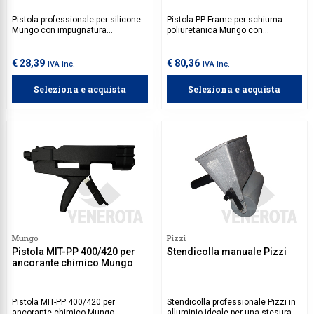
Pistola professionale per silicone
Pistola PP Frame per schiuma
Mungo con impugnatura
poliuretanica Mungo con
ergonomica, per ancoranti chimici
beccuccio sottile ideale per
in cartucce da 300 ml.
applicare la schiuma poliuretanica
durante la posa dei serramenti.
€ 28,39
€ 80,36
IVA inc.
IVA inc.
Per ottenere il massimo
isolamento termico acustico si
Seleziona e acquista
Seleziona e acquista
consiglia l'utilizzo con la schiuma
poliuretanica Thermoacustic
Mungo 1713088.
Mungo
Pizzi
Pistola MIT-PP 400/420 per
Stendicolla manuale Pizzi
ancorante chimico Mungo
Pistola MIT-PP 400/420 per
Stendicolla professionale Pizzi in
ancorante chimico Mungo
alluminio ideale per una stesura di