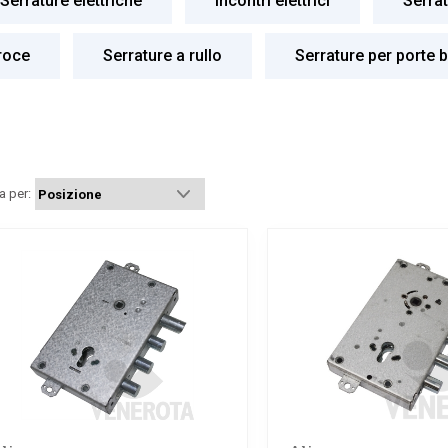
Serrature elettriche
Incontri elettrici
Serra
roce
Serrature a rullo
Serrature per porte b
a per: