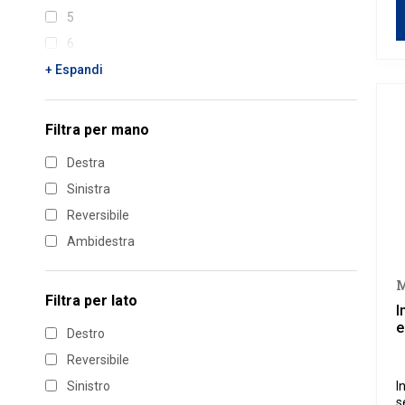
5
6
7
+ Espandi
8
9
Filtra per
mano
10
Destra
11
Sinistra
12
Reversibile
Ambidestra
M
Filtra per
lato
I
e
Destro
Reversibile
Sinistro
I
s