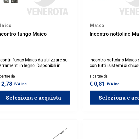
aico
Maico
ncontro fungo Maico
Incontro nottolino Ma
ncontri fungo Maico da utilizzare su
Incontro nottolino Maico 
erramenti in legno. Disponibili in
con tutti i sistemi di chius
arie soluzioni.
dotati di nottolino.
partire da
a partire da
 2,78
€ 0,81
IVA inc.
IVA inc.
Seleziona e acquista
Seleziona e ac