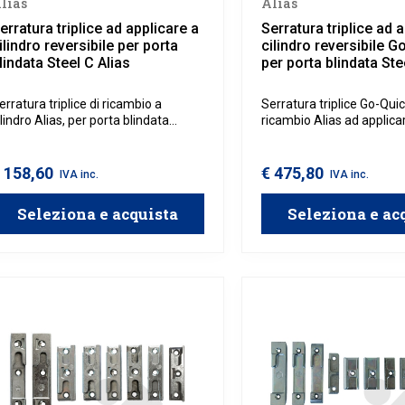
lias
Alias
erratura triplice ad applicare a
Serratura triplice ad 
ilindro reversibile per porta
cilindro reversibile G
lindata Steel C Alias
per porta blindata Ste
erratura triplice di ricambio a
Serratura triplice Go-Quic
ilindro Alias, per porta blindata
ricambio Alias ad applica
onocilindro Steel C.
blindata con monocilindro
Grazie al sistema Go-Quic
catenacci si azionano
 158,60
€ 475,80
IVA inc.
IVA inc.
semplicemente sollevand
maniglia, permettendo u
Seleziona e acquista
Seleziona e ac
più rapida e intuitiva senz
chiave.