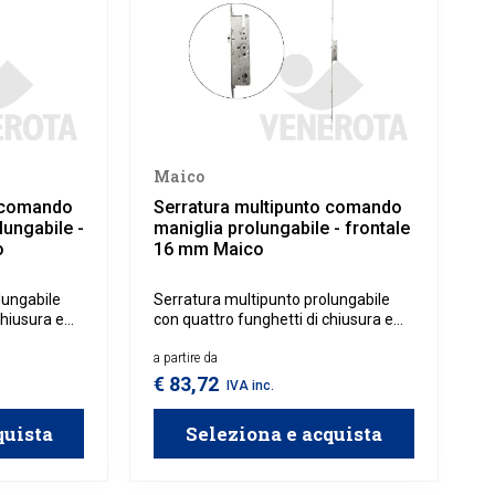
Maico
o comando
Serratura multipunto comando
lungabile -
maniglia prolungabile - frontale
o
16 mm Maico
lungabile
Serratura multipunto prolungabile
chiusura e
con quattro funghetti di chiusura e
enaccio,
scrocco centrale con catenaccio,
o.
azionabile tramite comando
a partire da
maniglia.
€ 83,72
IVA inc.
quista
Seleziona e acquista