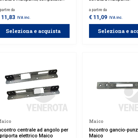
on porte dotate di canalino Euro.
partire da
a partire da
 11,83
€ 11,09
IVA inc.
IVA inc.
Seleziona e acquista
Seleziona e ac
aico
Maico
ncontro centrale ad angolo per
Incontro gancio-pun
priporta elettrico Maico
Maico