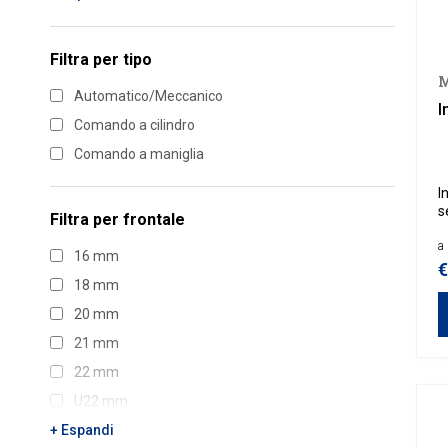
Link
Meroni
Filtra per
tipo
M
MG Serrature
Automatico/Meccanico
I
Mottura
Comando a cilindro
Roto
Comando a maniglia
Securemme
I
Viro
s
Filtra per
frontale
v
Welka
a 
16 mm
€
18 mm
20 mm
21 mm
22 mm
U22 mm
24 mm
+ Espandi