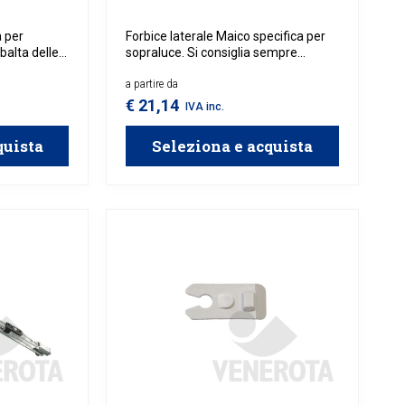
a per
Forbice laterale Maico specifica per
balta delle
sopraluce. Si consiglia sempre
luminio o in
l'utilizzo di due pezzi per finestra.
a partire da
€ 21,14
IVA inc.
quista
Seleziona e acquista