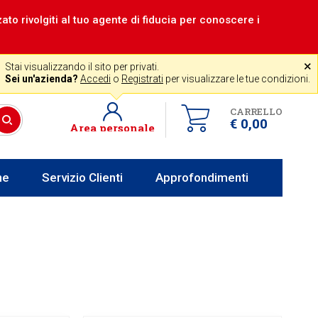
zzato rivolgiti al tuo agente di fiducia per conoscere i
|
Assistenza gratuita
˟
+39 0341 256700
store@venerota.it
Stai visualizzando il sito per privati.
 lun al ven 8-12 14-18
Sei un'azienda?
Accedi
o
Registrati
per visualizzare le tue condizioni.
CARRELLO
€ 0,00
Area personale
he
Servizio Clienti
Approfondimenti