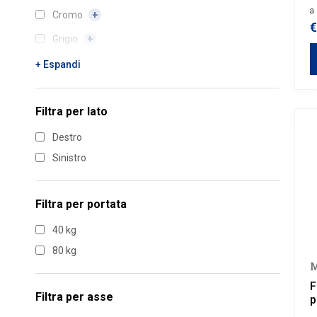
f
a 
Cromo
€
Grigio
Marrone
+ Espandi
Nero
Filtra per
lato
Oro
Destro
Sinistro
Filtra per
portata
40 kg
80 kg
M
F
Filtra per
asse
p