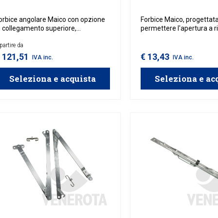
orbice angolare Maico con opzione
Forbice Maico, progettat
i collegamento superiore,
permettere l'apertura a ri
ppartenente alla gamma Multi
ante di infissi in legno, al
atic, progettata per finestre ad arco
partire da
PVC.
n legno, alluminio o PVC con
 121,51
€ 13,43
IVA inc.
IVA inc.
pertura a ribalta o a battente.
Seleziona e acquista
Seleziona e ac