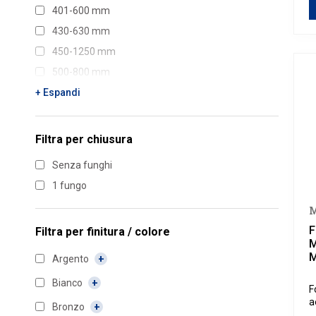
401-600 mm
430-630 mm
450-1250 mm
500-800 mm
601-800 mm
+ Espandi
801-1050 mm
1051-1300 mm
Filtra per
chiusura
1400 mm
Senza funghi
1 fungo
M
F
Filtra per
finitura / colore
M
M
Argento
Bianco
F
a
Bronzo
l