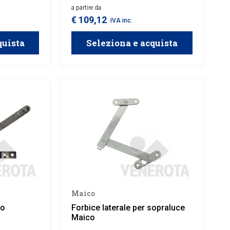
lta o ad
in legno, alluminio o PVC con
a partire da
apertura ad anta ribalta o ad anta
€ 109,12
IVA inc.
battente.
quista
Seleziona e acquista
Maico
co
Forbice laterale per sopraluce
Maico