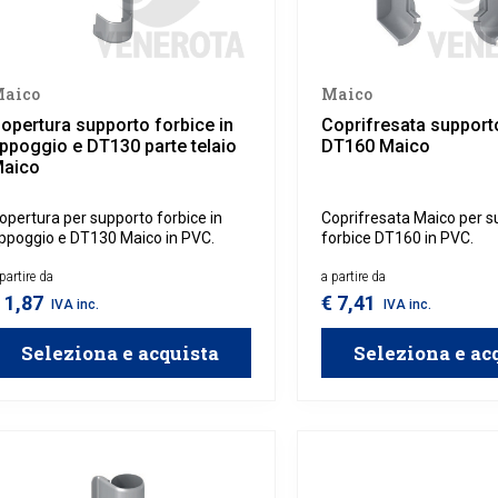
aico
Maico
opertura supporto forbice in
Coprifresata support
ppoggio e DT130 parte telaio
DT160 Maico
aico
opertura per supporto forbice in
Coprifresata Maico per s
ppoggio e DT130 Maico in PVC.
forbice DT160 in PVC.
partire da
a partire da
 1,87
€ 7,41
IVA inc.
IVA inc.
Seleziona e acquista
Seleziona e ac