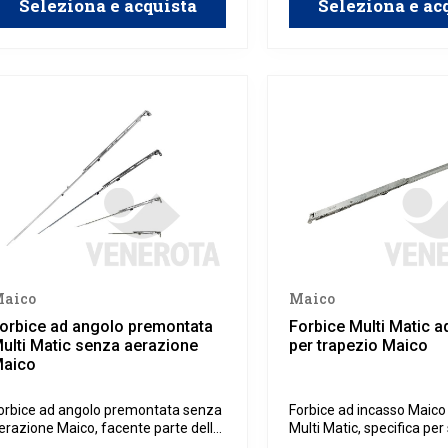
Seleziona e acquista
Seleziona e ac
aico
Maico
orbice ad angolo premontata
Forbice Multi Matic a
ulti Matic senza aerazione
per trapezio Maico
aico
orbice ad angolo premontata senza
Forbice ad incasso Maico 
erazione Maico, facente parte della
Multi Matic, specifica pe
inea Multi Matic, specifica per
trapezoidali in legno, all