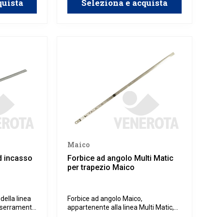
quista
Seleziona e acquista
Maico
d incasso
Forbice ad angolo Multi Matic
per trapezio Maico
della linea
Forbice ad angolo Maico,
r serramenti
appartenente alla linea Multi Matic,
uminio o PVC
specifica per serramenti trapezoidali