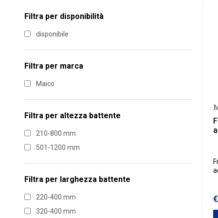
Filtra per disponibilità
disponibile
Filtra per marca
Maico
M
Filtra per
altezza battente
F
a
210-800 mm
501-1200 mm
F
a
Filtra per
larghezza battente
l
c
p
220-400 mm
€
a
320-400 mm