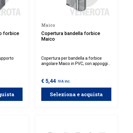
Maico
o forbice
Copertura bandella forbice
Maico
upporto
Copertura per bandella a forbice
angolare Maico in PVC, con appoggio
su parte anta.
€ 5,44
IVA inc.
quista
Seleziona e acquista