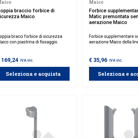
aico
Maico
oppia braccio forbice di
Forbice supplementar
icurezza Maico
Matic premontata se
aerazione Maico
oppia bracci forbice di sicurezza
Forbice supplementare 
aico con piastrina di fissaggio.
aerazione Maico della lin
Matic, progettata per pe
l'apertura a ribalta delle 
serramenti in legno, allum
 169,24
€ 35,96
IVA inc.
IVA inc.
PVC.
Seleziona e acquista
Seleziona e ac