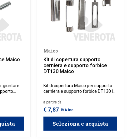
Maico
ce Maico
Kit di copertura supporto
cerniera e supporto forbice
DT130 Maico
r giuntare
Kit di copertura Maico per supporto
upporto
cerniera e supporto forbice DT130 in.
Per serramenti in legno.
a partire da
€ 7,87
IVA inc.
quista
Seleziona e acquista