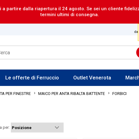
i a partire dalla riapertura il 24 agosto. Se sei un cliente fideli
termini ultimi di consegna.
dal
Le offerte di Ferruccio
Outlet Venerota
Marc
FORBICI
A PER FINESTRE
MAICO PER ANTA RIBALTA BATTENTE
a per: