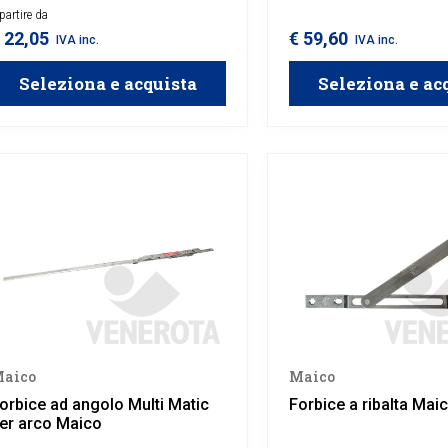
inestre in legno, alluminio o PVC.
partire da
con apertura ad anta riba
anta battente.
 22,05
€ 59,60
IVA inc.
IVA inc.
Seleziona e acquista
Seleziona e ac
aico
Maico
orbice ad angolo Multi Matic
Forbice a ribalta Mai
er arco Maico