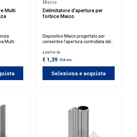
Maico
e Multi
Delimitatore d'apertura per
nza
forbice Maico
senza
Dispositivo Maico progettato per
ea Multi
consentire l’apertura controllata della
rmettere
finestra in posizione a ribalta e
ante di
impedisce la chiusura automatica
a partire da
inio o in
accidentale.
€ 1,39
IVA inc.
quista
Seleziona e acquista