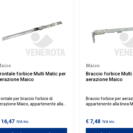
aico
Maico
rontale forbice Multi Matic per
Braccio forbice Multi
erazione Maico
aerazione Maico
rontale per braccio forbice di
Braccio forbice per aera
erazione Maico, appartenente alla
appartenente alla linea Mu
inea Multi Matic, da utilizzare in
da utilizzare in combinazi
ombinazione con il braccio forbice
frontale forbice per aera
er aerazione su infissi in legno,
infissi in legno, alluminio
 16,47
€ 7,48
IVA inc.
IVA inc.
lluminio o PVC.