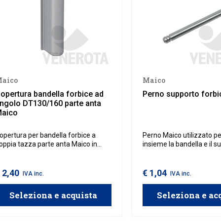
aico
Maico
opertura bandella forbice ad
Perno supporto forbi
ngolo DT130/160 parte anta
aico
opertura per bandella forbice a
Perno Maico utilizzato pe
oppia tazza parte anta Maico in
insieme la bandella e il s
VC.
forbice.
 2,40
€ 1,04
IVA inc.
IVA inc.
Seleziona e acquista
Seleziona e ac