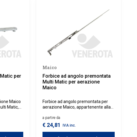
Maico
 Matic per
Forbice ad angolo premontata
Multi Matic per aerazione
Maico
zione Maico
Forbice ad angolo premontata per
lti Matic,
aerazione Maico, appartenente alla
one con il
linea Multi Matic, specifica per
zione su
serramenti in legno, alluminio o PVC.
a partire da
 o PVC.
€ 24,81
IVA inc.