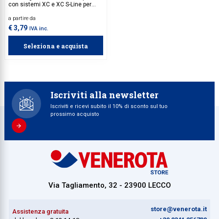
con sistemi XC e XC S-Line per
alzanti scorrevoli in legno,
a partire da
alluminio e PVC. Consente il
collegamento tra il carrello
€ 3,79
IVA inc.
anteriore e quello posteriore,
trasmettendo e sincronizzando il
Seleziona e acquista
movimento di apertura e chiusura
dei due carrelli.
Iscriviti alla newsletter
Iscriviti e ricevi subito il 10% di sconto sul tuo
prossimo acquisto
Via Tagliamento, 32 - 23900 LECCO
store@venerota.it
Assistenza gratuita