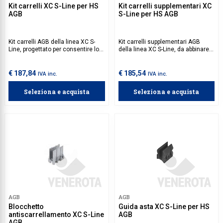
Kit carrelli XC S-Line per HS
Kit carrelli supplementari XC
AGB
S-Line per HS AGB
Kit carrelli AGB della linea XC S-
Kit carrelli supplementari AGB
Line, progettato per consentire lo
della linea XC S-Line, da abbinare a
scorrimento di ante alzanti
kit carrelli XC S-Line su ante con
scorrevoli. Aste di giunzione da
un peso tra 250 kg e 400 kg. Aste
acquistare separatamente. Per
di giunzione da acquistare
€ 187,84
€ 185,54
IVA inc.
IVA inc.
ante con peso superiore a 250 kg,
separatamente.
è necessario acquistare
Seleziona e acquista
Seleziona e acquista
separatamente kit carrelli
supplementari XC S-Line.
AGB
AGB
Blocchetto
Guida asta XC S-Line per HS
antiscarrellamento XC S-Line
AGB
AGB