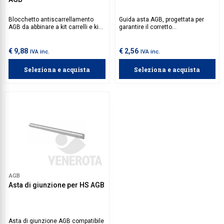
Blocchetto antiscarrellamento
Guida asta AGB, progettata per
AGB da abbinare a kit carrelli e kit
garantire il corretto
carrelli supplementari XC S-Line,
funzionamento dell’asta di
progettato per prevenire il
giunzione in abbinamento ai
deragliamento dei carrelli in caso
carrelli XC S-Line. Si consiglia di
€ 9,88
€ 2,56
IVA inc.
IVA inc.
di forze ortogonali durante lo
utilizzare 1 guida asta per ogni
scorrimento dell’anta. Si consiglia
anta mobile.
Seleziona e acquista
Seleziona e acquista
di installare 2 blocchetti su ogni
anta centrale e 1 blocchetto su
ogni anta laterale.
AGB
Asta di giunzione per HS AGB
Asta di giunzione AGB compatibile