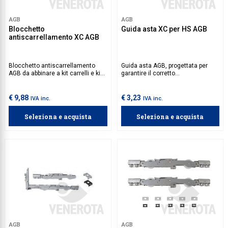
Collezione
AGB
AGB
Blocchetto
Guida asta XC per HS AGB
Collezione
antiscarrellamento XC AGB
Complemen
Blocchetto antiscarrellamento
Guida asta AGB, progettata per
Contract
AGB da abbinare a kit carrelli e kit
garantire il corretto
carrelli supplementari XC,
funzionamento dell’asta di
Piantane e
progettato per prevenire il
giunzione in abbinamento ai
deragliamento dei carrelli in caso
carrelli XC. Si consiglia di
€ 9,88
€ 3,23
IVA inc.
IVA inc.
Ricambi e 
di forze ortogonali durante lo
utilizzare 1 guida asta per ogni
scorrimento dell’anta. Si consiglia
anta mobile.
Seleziona e acquista
Seleziona e acquista
di installare 2 blocchetti su ogni
anta centrale e 1 blocchetto su
ogni anta laterale.
AGB
AGB