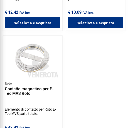
nestre e quindi in posizioni
VdS classe B.
nascoste, non visibili.
€ 12,42
€ 10,09
IVA inc.
IVA inc.
Seleziona e acquista
Seleziona e acquista
Roto
Contatto magnetico per E-
Tec MVS Roto
Elemento di contatto per Roto E-
Tec MVS parte telaio.
€ 42,42
IVA inc.