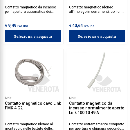
Contatto magnetico da incasso
Contatto magnetico idoneo
per l'apertura automatica dei
all'impiego in serramenti, con un
serramenti.
involucro adatto al montaggio
semplice nell'area scanalata di
porte e finestre.
€ 9,49
€ 40,64
IVA inc.
IVA inc.
Seleziona e acquista
Seleziona e acquista
Link
Link
Contatto magnetico cavo Link
Contatto magnetico da
FMK 4 G2
incasso normalmente aperto
Link 100 10 49 A
Contatto magnetico idoneo al
Contatto estremamente compatto
montaggio nelle battute delle
per apertura e chiusura secondo