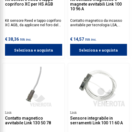
copriforo XC per HS AGB
magnete avvitabili Link 100
10 96 A
Kit sensore Reed e tappo copriforo
Contatto magnetico da incasso
XC AGB, da applicare nel foro del
avvitabile per tecnologia LSA,
profilo porta perni, in combinazione
incluso in rientranza frontale in
con il magnete inserito nel foro
legno. Il contatto ha cavo
predisposto sull’asta mobile, nei
orientabile e boccola in
€ 38,36
€ 14,57
IVA inc.
IVA inc.
serramenti alzanti scorrevoli.
pressofusione di zinco.
Seleziona e acquista
Seleziona e acquista
Link
Link
Contatto magnetico
Sensore integrabile in
avvitabile Link 130 50 78
serramenti Link 100 11 60 A