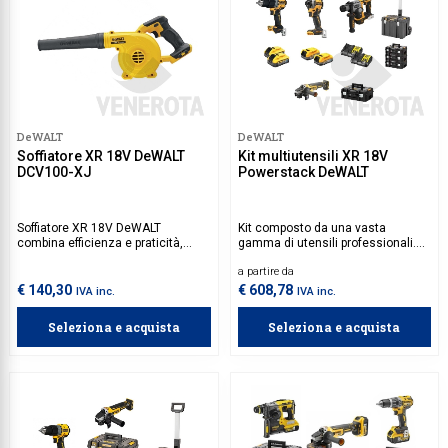
DeWALT
DeWALT
Soffiatore XR 18V DeWALT
Kit multiutensili XR 18V
DCV100-XJ
Powerstack DeWALT
Soffiatore XR 18V DeWALT
Kit composto da una vasta
combina efficienza e praticità,
gamma di utensili professionali.
permettendo di gestire facilmente
Trova il set perfetto per soddisfare
a partire da
foglie e detriti durante la pulizia
tutte le tue esigenze.
negli spazi esterni. Leggero e
€ 140,30
€ 608,78
IVA inc.
IVA inc.
senza cavi, offre la massima
libertà di movimento, rendendolo
Seleziona e acquista
Seleziona e acquista
ideale per giardini, vialetti e aree
esterne.