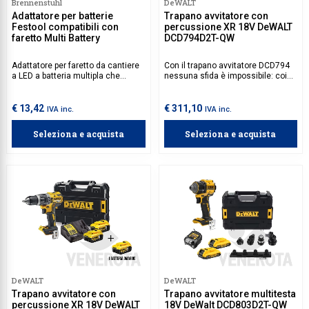
Brennenstuhl
DeWALT
Adattatore per batterie
Trapano avvitatore con
Festool compatibili con
percussione XR 18V DeWALT
faretto Multi Battery
DCD794D2T-QW
Adattatore per faretto da cantiere
Con il trapano avvitatore DCD794
a LED a batteria multipla che
nessuna sfida è impossibile: coi
permette di utilizzare batterie
suoi 150 mm di lunghezza è il più
Festool con faretti Multi Battery.
compatto della categoria, e grazie
ai suoi 74Nm di potenza, le tue
€ 13,42
€ 311,10
IVA inc.
IVA inc.
operazioni di avvitatura e foratura
non saranno mai state più facili.
Seleziona e acquista
Seleziona e acquista
DeWALT
DeWALT
Trapano avvitatore con
Trapano avvitatore multitesta
percussione XR 18V DeWALT
18V DeWalt DCD803D2T-QW