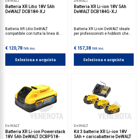
DeWALT
DeWALT
Batteria XR Litio 18V 5Ah
Batteria XR Li-ion 18V 5Ah
DeWALT DCB184-XJ
DeWALT DCB184G-XJ
Batteria XR Litio DeWALT
Batteria XR Li-ion DeWALT ideale
compatibile con tutta la linea di
per professionisti e hobbisti che
utensili 18 V DeWalt, dotata di led
necessitano di potenza costante
per monitorare lo stato della
e affidabilità per lavori prolungati,
batteria. Ideale per tutte le
anche in spazi ristretti. La
€ 120,78
€ 157,38
IVA inc.
IVA inc.
applicazioni che richiedono
tecnologia XR assicura una
grande autonomia.
ricarica rapida e una lunga vita
Seleziona e acquista
Seleziona e acquista
utile, ed è compatibile con tutti gli
utensili DeWalt della serie XR.
DeWALT
DeWALT
Batteria XR Li-ion Powerstack
Kit 3 batterie XR Li-ion 18V
18V 5Ah DeWALT DCBP518-
5Ah + caricabatterie DeWALT