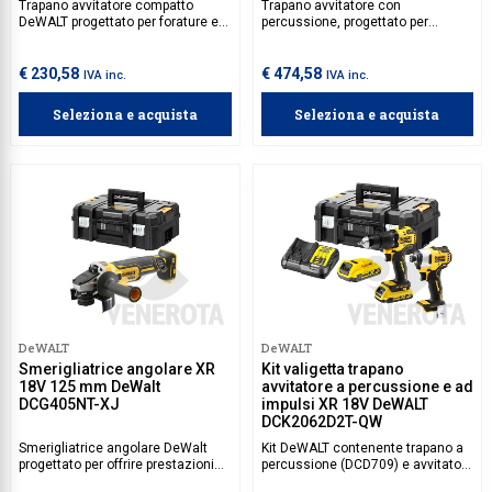
Trapano avvitatore compatto
Trapano avvitatore con
DeWALT progettato per forature e
percussione, progettato per
avvitature in spazi ristretti. Grazie
garantire le più eccellenti
alla comoda impugnatura e alle 15
performance anche nei lavori più
impostazioni di coppia, garantisce
gravosi, con corpo compatto di
€ 230,58
€ 474,58
IVA inc.
IVA inc.
prestazioni superiori in qualsiasi
177 mm. 2 velocità di lavoro e 14
situazione lavorativa.
impostazioni di coppia per il
Seleziona e acquista
Seleziona e acquista
massimo controllo durante la
foratura e il fissaggio.
DeWALT
DeWALT
Smerigliatrice angolare XR
Kit valigetta trapano
18V 125 mm DeWalt
avvitatore a percussione e ad
DCG405NT-XJ
impulsi XR 18V DeWALT
DCK2062D2T-QW
Smerigliatrice angolare DeWalt
Kit DeWALT contenente trapano a
progettato per offrire prestazioni
percussione (DCD709) e avvitatore
elevate senza fili. Dotata di un
ad impulsi (DCF809), pratici e