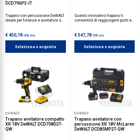
DCD796P3-IT
Trapano con percussione DeWALT
Questo innovativo trapano ti
ideale per forature e avvitature su
consentirà di raggiungere punti e
vari materiali, inclusi legno,
angolazioni dove non riusciresti
metallo e muratura. Il mandrino
ad arrivare con un normale
autoserrante consente cambi
trapano. Dotato di 4 differenti teste
€ 450,18
€ 547,78
IVA inc.
IVA inc.
rapidi delle punte, mentre la
che possono essere facilmente
funzione di percussione facilita
montate, anche combinandole tra
Seleziona e acquista
Seleziona e acquista
l'uso in applicazioni difficili.
di loro, e di un pratico porta-teste,
applicabile alla cintura da lavoro
con un gancio metallico.
DeWALT
DeWALT
Trapano avvitatore compatto
Trapano avvitatore con
XR 18V DeWALT DCD708D2T-
percussione XR 18V McLaren
QW
DeWALT DCD85MP2T-QW