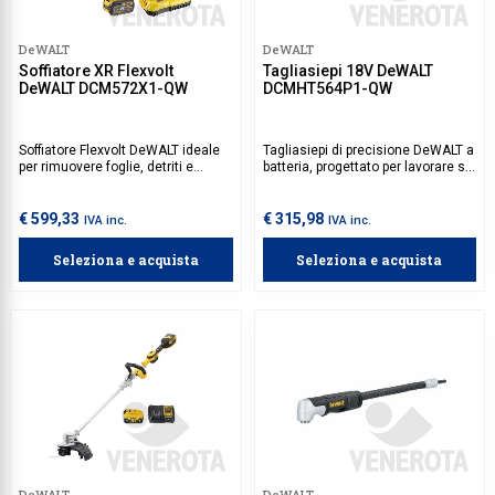
DeWALT
DeWALT
Soffiatore XR Flexvolt
Tagliasiepi 18V DeWALT
DeWALT DCM572X1-QW
DCMHT564P1-QW
Soffiatore Flexvolt DeWALT ideale
Tagliasiepi di precisione DeWALT a
per rimuovere foglie, detriti e
batteria, progettato per lavorare su
polvere in giardini e aree esterne.
siepi di diverse dimensioni e
La sua leggerezza e il design
densità, garantendo tagli netti e
ergonomico assicurano un
precisi.
€ 599,33
€ 315,98
IVA inc.
IVA inc.
comfort ottimale anche durante
sessioni di utilizzo prolungato.
Seleziona e acquista
Seleziona e acquista
DeWALT
DeWALT