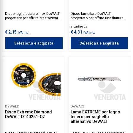
Disco taglia acciaio inox DeWALT
Disco lamellare DeWALT
progettato per offrire prestazioni
progettato per offrire una finitura
elevate e risultati precisi nel taglio
uniforme e di alta qualità su
a partire da
di acciaio inossidabile e metalli
superfici di legno, metallo e
ferrosi. La sua costruzione
materiali compositi. Dotato di una
€ 2,15
€ 4,31
IVA inc.
IVA inc.
resistente riduce il rischio di
struttura robusta e resistente,
rottura durante l'uso, rendendolo
questo disco lamellare consente
Seleziona e acquista
Seleziona e acquista
ideale per professionisti.
una rapida rimozione del
materiale, rendendolo ideale per
operazioni di levigatura e finitura.
DeWALT
DeWALT
Disco Extreme Diamond
Lama EXTREME per legno
DeWALT DT40251-QZ
tenero per seghetto
alternativo DeWALT