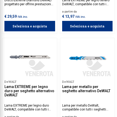
Disco Extreme Diamond DeWALT
Lama EXTREME per legno tenero
progettato per offrire prestazioni
DeWALT, compatibile con tutti i
eccezionali nel taglio di materiali
seghetti alternativi DeWalt.
a partire da
durevoli come acciaio, acciaio
inossidabile, ghisa, barre di
€ 29,59
€ 13,97
IVA inc.
IVA inc.
armatura, lamiera e alluminio.
Dotato di segmenti diamantati
Seleziona e acquista
Seleziona e acquista
premium, garantisce una durata
prolungata con almeno 1000 tagli
garantiti nel metallo, offrendo un
taglio rapido e preciso e riducendo
il rischio di scheggiature.
DeWALT
DeWALT
Lama EXTREME per legno
Lama per metallo per
duro per seghetto alternativo
seghetto alternativo DeWALT
DeWALT
Lama EXTREME per legno duro
Lama per metallo DeWalt,
DeWALT, compatibile con tutti i
compatibile con tutti i seghetti
seghetti alternativi DeWalt.
alternativi DeWalt.
a partire da
a partire da