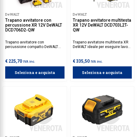
DeWALT
DeWALT
Trapano avvitatore con
Trapano avvitatore multitesta
percussione XR 12V DeWALT
XR 12V DeWALT DCD703L2T-
DCD706D2-QW
QW
Trapano avvitatore con
Trapano avvitatore multitesta XR
percussione compatto DeWALT
DeWALT ideale per eseguire lavori
ideale per lavori di foratura e
di foratura e avvitatura per un
avvitatura su vari materiali. Dotato
tempo prolungato, senza
di una funzione di percussione,
necessitare manutenzione
€ 225,70
€ 335,50
IVA inc.
IVA inc.
permette di affrontare facilmente
straordinaria. La sua
applicazioni in muratura e, grazie
configurazione multitesta
Seleziona e acquista
Seleziona e acquista
al suo mandrino autoserrante
consente di passare rapidamente
consente una rapida sostituzione
tra diverse funzioni, rendendolo
delle punte.
ideale per lavori in spazi ristretti.