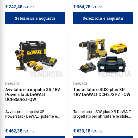
motore brushless, garantisce
potenti.
potenza ed efficienza per tagliare
€ 242,48
€ 364,78
IVA inc.
IVA inc.
e smerigliare metalli e materiali
vari con precisione, mentre il
Seleziona e acquista
Seleziona e acquista
design ergonomico e compatto
consente un uso prolungato e
maneggevole.
DeWALT
DeWALT
Avvitatore a impulsi XR 18V
Tassellatore SDS-plus XR
Powerstack DeWALT
18V DeWALT DCH273P2T-QW
DCF850E2T-QW
Avvitatore a impulsi XR
Tassellatore SDS-plus XR DeWALT
Powerstack DeWALT potente e
progettato per affrontare le sfide
compatto, progettato per garantire
più impegnative nei lavori di
prestazioni elevate anche le sfide
costruzione e ristrutturazione. Il
più impegnative, come lavori di
motore senza spazzole
€ 462,38
€ 633,18
IVA inc.
IVA inc.
precisione.
garantisce un'efficienza ottimale e