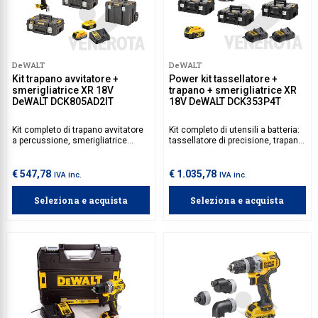
DeWALT
DeWALT
Kit trapano avvitatore +
Power kit tassellatore +
smerigliatrice XR 18V
trapano + smerigliatrice XR
DeWALT DCK805AD2IT
18V DeWALT DCK353P4T
Kit completo di trapano avvitatore
Kit completo di utensili a batteria:
a percussione, smerigliatrice
tassellatore di precisione, trapano
brushless e accessori.
con percussione e smerigliatrice.
Ideali per molteplici lavori,
garantiscono versatilità e
€ 547,78
€ 1.035,78
IVA inc.
IVA inc.
prestazioni eccezionali.
Seleziona e acquista
Seleziona e acquista