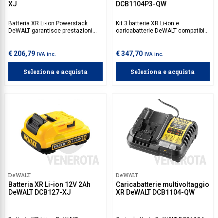
XJ
DCB1104P3-QW
Batteria XR Li-ion Powerstack
Kit 3 batterie XR Li-ion e
DeWALT garantisce prestazioni
caricabatterie DeWALT compatibile
superiori rispetto alle batterie
con batterie agli ioni di litio da
tradizionali, in un design più
10,8V fino a 18V della gamma XR
compatto e leggero e grazie alla
DeWALT. Perfetto per professionisti
€ 206,79
€ 347,70
IVA inc.
IVA inc.
sua tecnologia Powerstack. È
che necessitano di prestazioni
compatibile con tutti gli utensili
elevate e tempi di inattività minimi,
Seleziona e acquista
Seleziona e acquista
della gamma DeWalt XR 18V.
è compatibile con tutti gli utensili
XR 18V di DeWALT.
DeWALT
DeWALT
Batteria XR Li-ion 12V 2Ah
Caricabatterie multivoltaggio
DeWALT DCB127-XJ
XR DeWALT DCB1104-QW