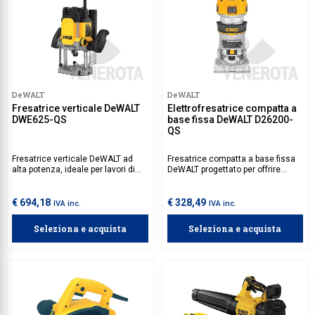
DeWALT
DeWALT
Fresatrice verticale DeWALT
Elettrofresatrice compatta a
DWE625-QS
base fissa DeWALT D26200-
QS
Fresatrice verticale DeWALT ad
Fresatrice compatta a base fissa
alta potenza, ideale per lavori di
DeWALT progettato per offrire
precisione su legno. Dotata di
precisione e versatilità in lavori di
velocità variabile, avviamento
fresatura. È dotata di regolazione
morbido e sistema di aspirazione
della profondità di fresatura,
€ 694,18
€ 328,49
IVA inc.
IVA inc.
integrato per un lavoro più pulito ed
permettendo di ottenere risultati
efficiente.
precisi e personalizzati.
Seleziona e acquista
Seleziona e acquista