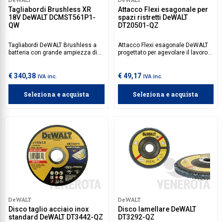
Tagliabordi Brushless XR
Attacco Flexi esagonale per
18V DeWALT DCMST561P1-
spazi ristretti DeWALT
QW
DT20501-QZ
Tagliabordi DeWALT Brushless a
Attacco Flexi esagonale DeWALT
batteria con grande ampiezza di
progettato per agevolare il lavoro
taglio ed elevata autonomia.
in aree difficili da raggiungere.
Sistema a cerniera brevettato per
Grazie al suo design flessibile,
un comodo trasporto e uno
permette di avvitare e forare in
€ 340,38
€ 49,17
IVA inc.
IVA inc.
stoccaggio senza ingombri.
spazi ristretti o angolati, dove i
tradizionali accessori non
Seleziona e acquista
Seleziona e acquista
arrivano.
DeWALT
DeWALT
Disco taglio acciaio inox
Disco lamellare DeWALT
standard DeWALT DT3442-QZ
DT3292-QZ