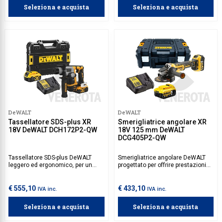
una maggiore durata della batteria
Seleziona e acquista
Seleziona e acquista
XR 18V, permettendo di lavorare
più a lungo senza interruzioni.
DeWALT
DeWALT
Tassellatore SDS-plus XR
Smerigliatrice angolare XR
18V DeWALT DCH172P2-QW
18V 125 mm DeWALT
DCG405P2-QW
Tassellatore SDS-plus DeWALT
Smerigliatrice angolare DeWALT
leggero ed ergonomico, per un
progettato per offrire prestazioni
maggior comfort e supporto
elevate senza fili. Dotata di un
durante lunghi periodi di
motore brushless, garantisce
funzionamento.
potenza ed efficienza per tagliare
€ 555,10
€ 433,10
IVA inc.
IVA inc.
e smerigliare metalli e materiali
vari con precisione, mentre il
Seleziona e acquista
Seleziona e acquista
design ergonomico e compatto
consente un uso prolungato e