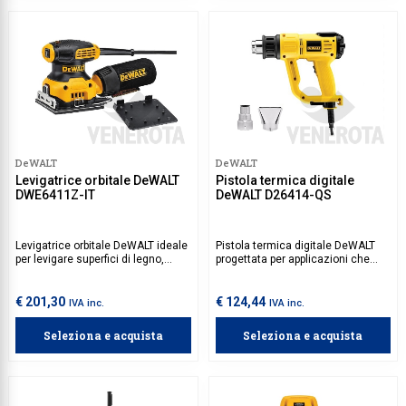
DeWALT
DeWALT
Levigatrice orbitale DeWALT
Pistola termica digitale
DWE6411Z-IT
DeWALT D26414-QS
Levigatrice orbitale DeWALT ideale
Pistola termica digitale DeWALT
per levigare superfici di legno,
progettata per applicazioni che
metallo e plastica. Dotata di
richiedono un controllo preciso
sistema di raccolta polvere
della temperatura, come la
permette di mantiene l'area di
rimozione di vernici, la saldatura
€ 201,30
€ 124,44
IVA inc.
IVA inc.
lavoro pulita, mentre il design
di materiali o la piegatura di tubi.
compatto e leggero facilita la
Dotata di diverse impostazioni di
Seleziona e acquista
Seleziona e acquista
manovrabilità.
flusso d'aria e protezione da
surriscaldamento.