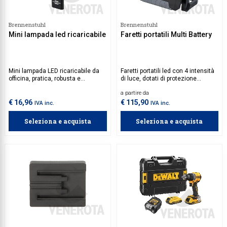
Collezione
Brennenstuhl
Brennenstuhl
Collezione
Mini lampada led ricaricabile
Faretti portatili Multi Battery
Complemen
Contract
Mini lampada LED ricaricabile da
Faretti portatili led con 4 intensità
officina, pratica, robusta e
di luce, dotati di protezione
Piantane e
versatile. Grazie alla tecnologia
antiribaltamento: proteggono lenti
a partire da
COB LED, offre un'illuminazione
e alleggiamenti dei faretti.
potente e diffusa, perfetta per
Ricambi e 
€ 16,96
€ 115,90
IVA inc.
IVA inc.
illuminare anche gli angoli più bui.
Seleziona e acquista
Seleziona e acquista