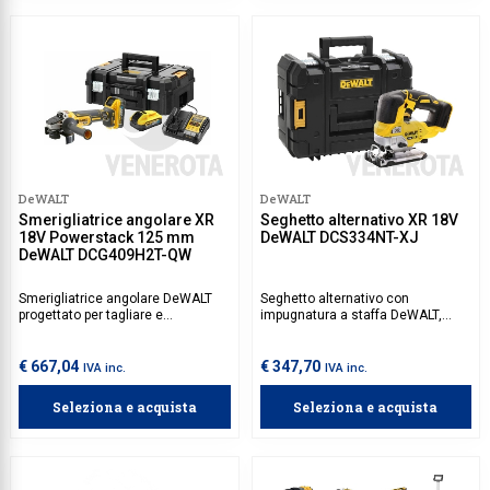
maneggevole.
DeWALT
DeWALT
Smerigliatrice angolare XR
Seghetto alternativo XR 18V
18V Powerstack 125 mm
DeWALT DCS334NT-XJ
DeWALT DCG409H2T-QW
Smerigliatrice angolare DeWALT
Seghetto alternativo con
progettato per tagliare e
impugnatura a staffa DeWALT,
smerigliare metalli e altri materiali
progettato per offrire tagli precisi
con precisione. Design compatto
su una varietà di materiali, tra cui
con disco da 125 mm garantisce
legno, metallo e plastica. Il design
€ 667,04
€ 347,70
IVA inc.
IVA inc.
manovrabilità e controllo ottimale,
ergonomico e l'impugnatura
mentre la tecnologia FLEXVOLT
garantiscono comfort e controllo,
Seleziona e acquista
Seleziona e acquista
Advantage permette di aumentare
rendendolo ideale per
la potenza.
professionisti. Batterie da
acquistare separatamente.