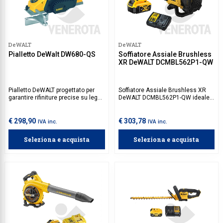
DeWALT
DeWALT
Pialletto DeWalt DW680-QS
Soffiatore Assiale Brushless
XR DeWALT DCMBL562P1-QW
Pialletto DeWALT progettato per
Soffiatore Assiale Brushless XR
garantire rifiniture precise su legno
DeWALT DCMBL562P1-QW ideale
e materiali simili. Il design
per la pulizia di giardini e spazi
ergonomico e il peso contenuto
esterni. Leggero e maneggevole,
rendono il pialletto facile da
offre prestazioni elevate con un
€ 298,90
€ 303,78
IVA inc.
IVA inc.
manovrare, garantendo un elevato
design ergonomico, rendendo
comfort durante l'uso. Inoltre, il
facile e veloce la rimozione di
Seleziona e acquista
Seleziona e acquista
sistema di aspirazione della
foglie e detriti.
polvere contribuisce a mantenere
l'area di lavoro pulita e ordinata.