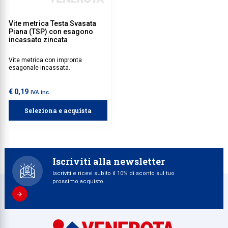
Collezione
Vite metrica Testa Svasata
Piana (TSP) con esagono
Collezione
incassato zincata
Complemen
Vite metrica con impronta
Contract
esagonale incassata.
Piantane e
€ 0,19
IVA inc.
Ricambi e 
Seleziona e acquista
Iscriviti alla newsletter
Iscriviti e ricevi subito il 10% di sconto sul tuo
prossimo acquisto