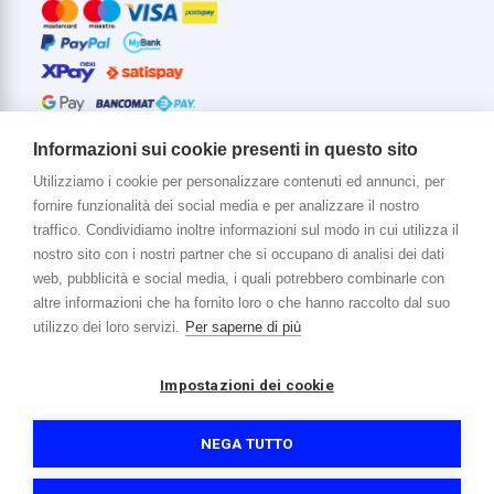
Informazioni sui cookie presenti in questo sito
Utilizziamo i cookie per personalizzare contenuti ed annunci, per
fornire funzionalità dei social media e per analizzare il nostro
Di più su di noi
traffico. Condividiamo inoltre informazioni sul modo in cui utilizza il
www.venerota.it
nostro sito con i nostri partner che si occupano di analisi dei dati
web, pubblicità e social media, i quali potrebbero combinarle con
altre informazioni che ha fornito loro o che hanno raccolto dal suo
utilizzo dei loro servizi.
Per saperne di più
Impostazioni dei cookie
Copyright © 2026 Venerota Store. Tutti i diritti riservati
P. IVA e Cod. Fiscale 01215890136
Registro imprese Lecco REA 174228
NEGA TUTTO
Capitale sociale 364.000,00 euro i.v.
Informativa sulla privacy e cookie
Accessibilità
Credits