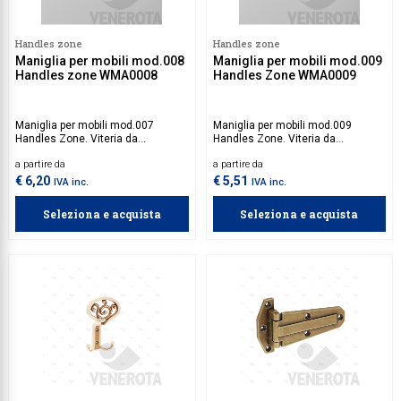
Collezione
Handles zone
Handles zone
Collezione
Maniglia per mobili mod.008
Maniglia per mobili mod.009
Handles zone WMA0008
Handles Zone WMA0009
Complemen
Contract
Maniglia per mobili mod.007
Maniglia per mobili mod.009
Handles Zone. Viteria da
Handles Zone. Viteria da
Piantane e
acquistare separatamente.
acquistare separatamente.
a partire da
a partire da
Ricambi e 
€ 6,20
€ 5,51
IVA inc.
IVA inc.
Seleziona e acquista
Seleziona e acquista