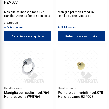
HZM077
Maniglia ad incasso mod.077
Maniglia per mobili mod.069
Handles zone da fissare con colla.
Handles Zone. Viteria da
acquistare separatamente.
a partire da
€ 5,45
€ 8,41
IVA inc.
IVA inc.
Seleziona e acquista
Seleziona e acquista
Handles zone
Handles zone
Maniglia per sedie mod.764
Pomolo per mobili mod.078
Handles zone WFR764
Handles zone HZP078