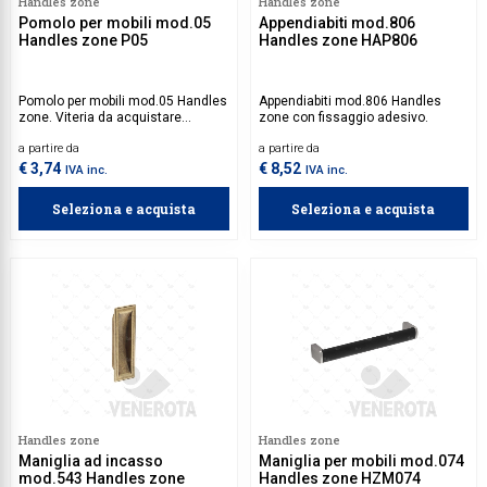
Handles zone
Handles zone
Pomolo per mobili mod.05
Appendiabiti mod.806
Handles zone P05
Handles zone HAP806
Pomolo per mobili mod.05 Handles
Appendiabiti mod.806 Handles
zone. Viteria da acquistare
zone con fissaggio adesivo.
separatamente.
a partire da
a partire da
€ 3,74
€ 8,52
IVA inc.
IVA inc.
Seleziona e acquista
Seleziona e acquista
Handles zone
Handles zone
Maniglia ad incasso
Maniglia per mobili mod.074
mod.543 Handles zone
Handles zone HZM074