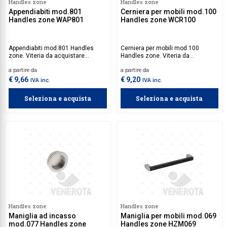
Handles zone
Handles zone
Appendiabiti mod.801
Cerniera per mobili mod.100
Handles zone WAP801
Handles zone WCR100
Appendiabiti mod.801 Handles
Cerniera per mobili mod.100
zone. Viteria da acquistare
Handles zone. Viteria da
separatamente.
acquistare separatamente.
a partire da
a partire da
€ 9,66
€ 9,20
IVA inc.
IVA inc.
Seleziona e acquista
Seleziona e acquista
Handles zone
Handles zone
Maniglia ad incasso
Maniglia per mobili mod.069
mod.077 Handles zone
Handles zone HZM069