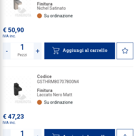
Finitura
Nichel Satinato
Collezione
Su ordinazione
Collezione
€ 50,90
Complemen
IVA inc.
Contract
-
+
Aggiungi al carrello
Piantane e
Pezzi
Quantità
Ricambi e 
Codice
GSTHRM80707800N4
Finitura
Laccato Nero Matt
Su ordinazione
€ 47,23
IVA inc.