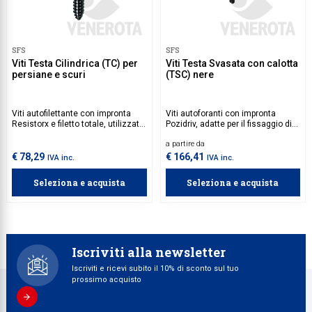
Movimenti 
Collezione
Cilindri di
Cerniere a 
Attrezzat
Coordinati
Colle di m
Seghetti
Ventose
Ginocchier
Spranghe
Maico per 
Casseforti
Coordinati e accessori
Sistemi porte scorrevoli e a libro
Allestimenti interni per armadi
Punte e frese
Corrimani
Pomoli
Sicure per 
Fentro Rot
Carta abrasiva
Olivari
Collezione
Cilindri a r
Cerniere a
Accessori p
Seghe circo
Magneti
Imbragatu
Serrature e
Ganci
Maico per 
Spioncini
Sicurezza
Scorrevoli
Strumenti di misura
serrature 
Nottolini e 
Isolament
M2
Nastri adesivi e imballaggi
Collezione 
Dime
Pialletti
Cutter e col
Pronto soc
SFS
SFS
Incontri ele
Maico per 
Prodotti per la pulizia
Griglie aereazione
Assemblaggi
Portautensili e banchi da lavoro
Accessori
Viti Testa Cilindrica (TC) per
Viti Testa Svasata con calotta
Maniglioni
Tapparelle
Manigliett
Collezione
Multimaster
Attrezzi p
persiane e scuri
(TSC) nere
Serrature
Maico per b
Zanzariere
Catenacci
Sistemi di chiusura
Battenti
Frangisole
Collezione
Pistole te
Cacciaviti
Serrature 
Roto per an
Fermaporte
Maniglie per mobile
Quadri e fi
Viti autofilettante con impronta
Viti autoforanti con impronta
Collezione
Lampade e
Scalpelli
Serrature 
Resistorx e filetto totale, utilizzata
Pozidriv, adatte per il fissaggio di
AGB per an
Passacavo
per il fissaggio di persiane e scuri
bandelle ad incasso.
Accessori
Collezione
Giardinagg
Seghetti
a partire da
in acciaio.
Serrature a
AGB per al
Illuminazione
€ 78,29
€ 166,41
IVA inc.
IVA inc.
Collezione
Tenaglie, c
Serrature 
GU per anta
Seleziona e acquista
Seleziona e acquista
Collezione
Lime e ras
Premi/apri
Siegenia pe
Collezion
Pistole e d
Serrature 
Siegenia p
Collezione
Angelocks
Iscriviti alla newsletter
Collezione
Iscriviti e ricevi subito il 10% di sconto sul tuo
prossimo acquisto
Collezione
Collezione