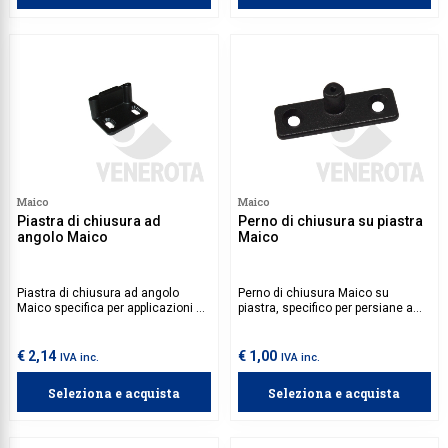
Maico
Maico
Piastra di chiusura ad
Perno di chiusura su piastra
angolo Maico
Maico
Piastra di chiusura ad angolo
Perno di chiusura Maico su
Maico specifica per applicazioni a
piastra, specifico per persiane a
murare. Viti e tasselli da
battente.
acquistare separatamente.
€ 2,14
€ 1,00
IVA inc.
IVA inc.
Seleziona e acquista
Seleziona e acquista