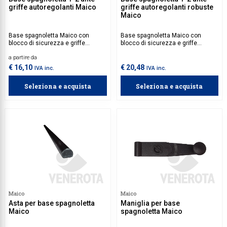
griffe autoregolanti Maico
griffe autoregolanti robuste
Maico
Base spagnoletta Maico con
Base spagnoletta Maico con
blocco di sicurezza e griffe
blocco di sicurezza e griffe
autoregolanti, ideale per persiane
robuste autoregolanti, specifica
a partire da
a 1 o 2 ante battenti. Aste e guide
per persiane ad 1 o 2 ante battenti.
da acquistare separatamente.
Aste da acquistare
€ 16,10
€ 20,48
IVA inc.
IVA inc.
separatamente.
Seleziona e acquista
Seleziona e acquista
Maico
Maico
Asta per base spagnoletta
Maniglia per base
Maico
spagnoletta Maico