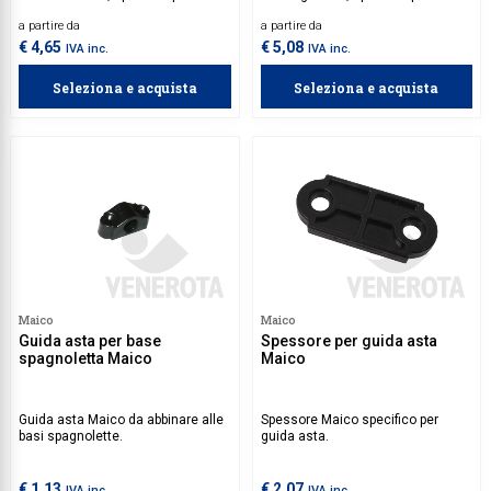
spagnolette su persiane ad anta
spagnolette su persiane ad anta
a partire da
a partire da
battente.
battente.
€ 4,65
€ 5,08
IVA inc.
IVA inc.
Seleziona e acquista
Seleziona e acquista
Maico
Maico
Guida asta per base
Spessore per guida asta
spagnoletta Maico
Maico
Guida asta Maico da abbinare alle
Spessore Maico specifico per
basi spagnolette.
guida asta.
€ 1,13
€ 2,07
IVA inc.
IVA inc.