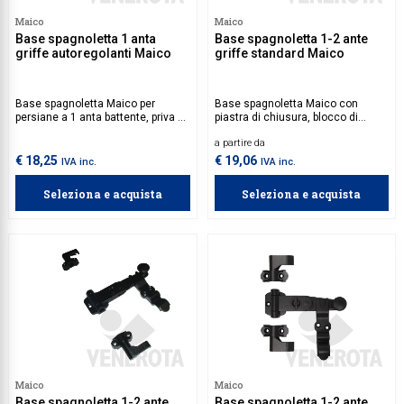
Maico
Maico
Collezione
Base spagnoletta 1 anta
Base spagnoletta 1-2 ante
griffe autoregolanti Maico
griffe standard Maico
Collezione
Complemen
Base spagnoletta Maico per
Base spagnoletta Maico con
persiane a 1 anta battente, priva di
piastra di chiusura, blocco di
Contract
piastra di chiusura e blocco di
sicurezza e griffe standard,
a partire da
sicurezza, con griffe autoregolanti
progettata per persiane a 1 o 2
Piantane e
per un fissaggio semplice e
ante battenti. Aste da acquistare
€ 18,25
€ 19,06
IVA inc.
IVA inc.
funzionale. Aste da acquistare
separatamente.
Ricambi e 
separatamente.
Seleziona e acquista
Seleziona e acquista
Maico
Maico
Base spagnoletta 1-2 ante
Base spagnoletta 1-2 ante