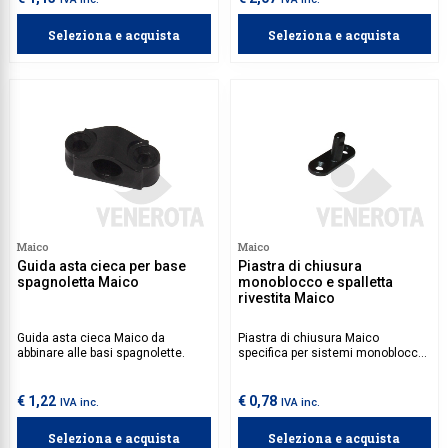
Seleziona e acquista
Seleziona e acquista
Maico
Maico
Guida asta cieca per base
Piastra di chiusura
spagnoletta Maico
monoblocco e spalletta
rivestita Maico
Guida asta cieca Maico da
Piastra di chiusura Maico
abbinare alle basi spagnolette.
specifica per sistemi monoblocco
e applicazione su muri con
spalletta rivestita.
€ 1,22
€ 0,78
IVA inc.
IVA inc.
Seleziona e acquista
Seleziona e acquista