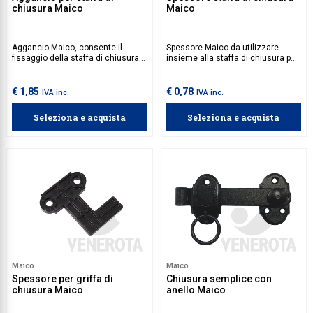
chiusura Maico
Maico
Aggancio Maico, consente il
Spessore Maico da utilizzare
fissaggio della staffa di chiusura
insieme alla staffa di chiusura per
su basi spagnolette.
basi spagnolette.
€ 1,85
€ 0,78
IVA inc.
IVA inc.
Seleziona e acquista
Seleziona e acquista
Maico
Maico
Spessore per griffa di
Chiusura semplice con
chiusura Maico
anello Maico