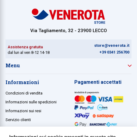
Collezione
Collezione
Via Tagliamento, 32 - 23900 LECCO
Complemen
Contract
store@venerota.it
Assistenza gratuita
Piantane e
+39 0341 256700
dal lun al ven 8-12 14-18
Ricambi e 
Menu
Informazioni
Pagamenti accettati
Condizioni di vendita
Informazioni sulle spedizioni
Informazioni sui resi
Servizio clienti
Termini e condizioni